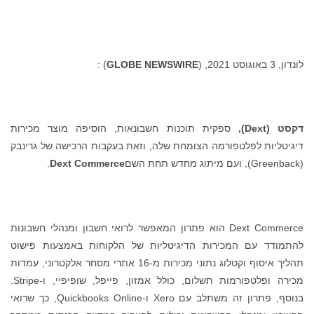
לונדון, 3 באוגוסט 2021, (
GLOBE NEWSWIRE
) :
דקסט (
Dext
),
ספקית תוכנות חשבונאות, הוסיפה מוצר מכירות
דיגיטליות לפלטפורמה הצומחת שלה, וזאת בעקבות הרכישה של גרינבק
(Greenback), ועם מיתוג מחדש תחת השם
Dext Commerce
.
Dext Commerce הוא פתרון המאפשר לרואי חשבון ומנהלי חשבונות
להתמודד עם המכירות הדיגיטליות של הלקוחות באמצעות פישוט
תהליך איסוף וקטלוג נתוני מכירות מ-16 אתרי מסחר אלקטרוני, עמדות
מכירה ופלטפורמות תשלום, כולל אמזון, פייפל, שופיפיי, ו-Stripe.
בנוסף, פתרון זה משתלב עם Xero ו-Quickbooks Online, כך שרואי