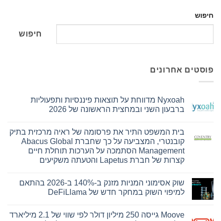
חיפוש
חיפוש
פוסטים אחרונים
Nyxoah מדווחת על תוצאות פיננסיות ותפעוליות
ברבעון השני ובמחצית הראשונה של 2026
אין
תגובות
בית המשפט התיר את פרסומה של ראיה מרכזית בתיק
על
Nyxoah
קובנטרי, המצביעה על כך שחברת Abacus Global
מדווחת
Management הסתמכה על הערכות תוחלת חיים
על
תוצאות
קצרות של חברת Lapetus והטעתה משקיעים
פיננסיות
אין
ותפעוליות
ברבעון
תגובות
שוק אסימוני המניות מזנק ב-140% ב-2026 בהתאם
על
השני
בית
ובמחצית
למיפוי השוק במחקר חדש של DeFiLlama
המשפט
הראשונה
התיר
של
אין
את
2026
תגובות
Moove גייסה 250 מיליון דולר לפי שווי של 2.1 מיליארד
על
פרסומה