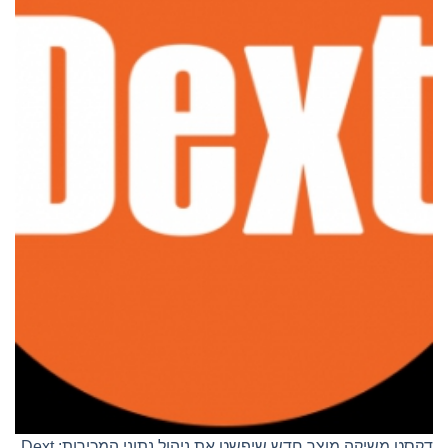
דקסט משיקה מוצר חדש שיפשט את ניהול נתוני המכירות: Dext