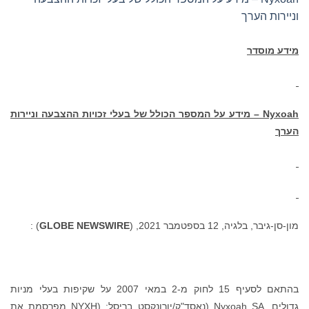
וניירות הערך
מידע מוסדר
Nyxoah
– מידע על המספר הכולל של בעלי זכויות ההצבעה וניירות
הערך
מון-סן-גיבר, בלגיה, 12 בספטמבר 2021, (
GLOBE NEWSWIRE
) :
בהתאם לסעיף 15 לחוק מ-2 במאי 2007 על שקיפות בעלי מניות
גדולים, Nyxoah SA (נאסד"ק/יורונקסט בריסל: (NYXH מפרסמת את