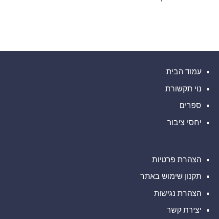
חתמה
Ultimate
על
אין
Sevens
הסכם
תגובות
על
שיתוף
פעולה
Nyxoah
עם
מדווחת
על
הרשות
של
תוצאות
עיר
פיננסיות
ותפעוליות
המיינדפולנס
גלפו
ברבעון
השני
לבחינת
עמוד הבית
נוכחות
ובמחצית
מורשית
הראשונה
נוי תקשורת
של
של
2026
נכסים
דיגיטליים
ספרים
בבהוטן
יחסי ציבור
הצהרת פרטיות
תקנון שימוש באתר
הצהרת נגישות
יצירת קשר