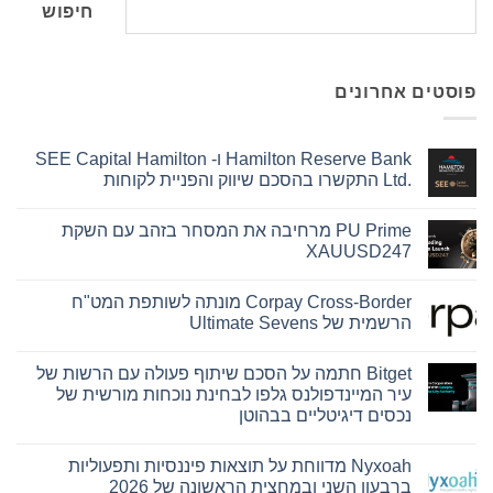
חיפוש
פוסטים אחרונים
Hamilton Reserve Bank ו- SEE Capital Hamilton
Ltd.‎ התקשרו בהסכם שיווק והפניית לקוחות
אין
תגובות
PU Prime מרחיבה את המסחר בזהב עם השקת
על
Hamilton
XAUUSD247
Reserve
Bank
אין
ו-
תגובות
Corpay Cross-Border מונתה לשותפת המט"ח
על
SEE
Capital
PU
הרשמית של Ultimate Sevens
Hamilton
Prime
Ltd.‎
מרחיבה
אין
את
התקשרו
תגובות
Bitget חתמה על הסכם שיתוף פעולה עם הרשות של
על
בהסכם
המסחר
שיווק
בזהב
Corpay
עיר המיינדפולנס גלפו לבחינת נוכחות מורשית של
עם
Cross-
והפניית
נכסים דיגיטליים בבהוטן
השקת
לקוחות
Border
מונתה
XAUUSD247
אין
לשותפת
תגובות
המט"ח
Nyxoah מדווחת על תוצאות פיננסיות ותפעוליות
על
הרשמית
Bitget
ברבעון השני ובמחצית הראשונה של 2026
של