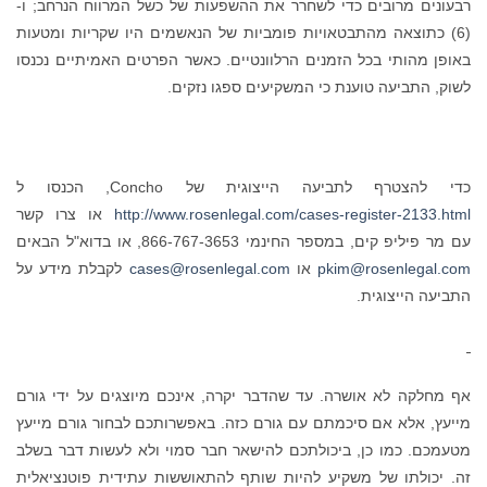
רבעונים מרובים כדי לשחרר את ההשפעות של כשל המרווח הנרחב; ו-
(6) כתוצאה מהתבטאויות פומביות של הנאשמים היו שקריות ומטעות
באופן מהותי בכל הזמנים הרלוונטיים. כאשר הפרטים האמיתיים נכנסו
לשוק, התביעה טוענת כי המשקיעים ספגו נזקים.
כדי להצטרף לתביעה הייצוגית של Concho, הכנסו ל
http://www.rosenlegal.com/cases-register-2133.html
או צרו קשר
עם מר פיליפ קים, במספר החינמי 866-767-3653, או בדוא"ל הבאים
pkim@rosenlegal.com
או
cases@rosenlegal.com
לקבלת מידע על
התביעה הייצוגית.
אף מחלקה לא אושרה. עד שהדבר יקרה, אינכם מיוצגים על ידי גורם
מייעץ, אלא אם סיכמתם עם גורם כזה. באפשרותכם לבחור גורם מייעץ
מטעמכם. כמו כן, ביכולתכם להישאר חבר סמוי ולא לעשות דבר בשלב
זה. יכולתו של משקיע להיות שותף להתאוששות עתידית פוטנציאלית