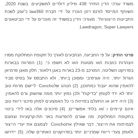
משרד עורכי הדין החזיר 438 מיליון דולרים למשקיעים. בשנת 2020,
השותף המייסד לורנס רוזן הוכרז על ידי חברת law360 כ"ענק לשכת
התביעות הייצוגיות". מעורכי הדין במשרד זה מוכרים על ידי הביטאונים
Lawdragon, Super Lawyers.
פרטי התיק:
על פי התביעה, הנתבעים לאורך כל תקופת המחלוקת מסרו
הצהרות כוזבות ו/או מטעות ו/או לא חשפו כי: (1) המרווח בבארות
בפרויקט השליטה, המורכב מ-23 בארות באגן דלאוור, חלק מאגן פרמיאן
הגדול יותר, היה אגרסיבי ומסוכן ביותר, ולא התבסס על בסיס סביר
להאמין שהוא יעבוד כמתוכנן; (2) הנוהג שלConcho ליישם מרווח טוב
יותר לא ירד לקומץ "בדיקות" ולכן נפוץ יותר ממה שהשוק גרם להאמין;
(3) היה ידוע או התעלם בפזיזות כי כל האמצעים למתן סיכוני ריווח טוב
אינם קיימים ו /או בלתי אפשריים; (4) סיכונים אלה באו לידי ביטוי
בתקופת המחלוקת, מה שגרם להפרעות באר תת-קרקעיות וצמצם
לצמיתות את הייצור, דבר שאילץ אתConcho לצמצם את יעדי הייצור
ולאמץ צעדי ריווח שמרניים יותר בפרויקטים האחרים שלה; (5) יידרשו