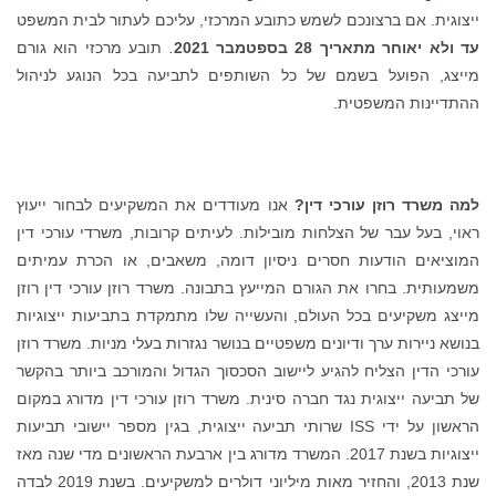
ייצוגית. אם ברצונכם לשמש כתובע המרכזי, עליכם לעתור לבית המשפט
עד ולא יאוחר מתאריך
28
בספטמבר 2021
.
תובע מרכזי הוא גורם
מייצג, הפועל בשמם של כל השותפים לתביעה בכל הנוגע לניהול
ההתדיינות המשפטית.
למה משרד רוזן עורכי דין?
אנו מעודדים את המשקיעים לבחור ייעוץ
ראוי, בעל עבר של הצלחות מובילות. לעיתים קרובות, משרדי עורכי דין
המוציאים הודעות חסרים ניסיון דומה, משאבים, או הכרת עמיתים
משמעותית. בחרו את הגורם המייעץ בתבונה. משרד רוזן עורכי דין רוזן
מייצג משקיעים בכל העולם, והעשייה שלו מתמקדת בתביעות ייצוגיות
בנושא ניירות ערך ודיונים משפטיים בנושר נגזרות בעלי מניות. משרד רוזן
עורכי הדין הצליח להגיע ליישוב הסכסוך הגדול והמורכב ביותר בהקשר
של תביעה ייצוגית נגד חברה סינית. משרד רוזן עורכי דין מדורג במקום
הראשון על ידי ISS שרותי תביעה ייצוגית, בגין מספר יישובי תביעות
ייצוגיות בשנת 2017. המשרד מדורג בין ארבעת הראשונים מדי שנה מאז
שנת 2013, והחזיר מאות מיליוני דולרים למשקיעים. בשנת 2019 לבדה