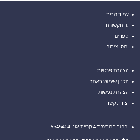
אם
(נאסד"ק:
משרד
סבלתם
ELWT),
רוזן
הפסדים
אתם
עורכי
ב-
עמוד הבית
מוזמנים
דין
Barclays
ליצור
בנוגע
PLC
קשר
לזכויותיכם
נוי תקשורת
(NYSE:
עם
BCS),
משרד
אתם
ספרים
רוזן
מוזמנים
עורכי
ליצור
דין
יחסי ציבור
קשר
בנוגע
עם
לזכויותיכם
משרד
רוזן
עורכי
דין
הצהרת פרטיות
בנוגע
לזכויותיכם
תקנון שימוש באתר
הצהרת נגישות
יצירת קשר
רחוב החבצלת 4 קריית אונו 5545404