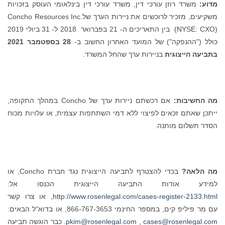
מדוע:
משרד רוזן עורכי דין, משרד עורכי דין בינלאומי העוסק בזכויות
משקיעים, מזכיר לרוכשים את ניירות הערך שלConcho Resources Inc.
(NYSE: CXO) בין התאריכים ה- 21 בפברואר 2018 ל- 31 ביולי 2019
כולל ("ההנפקה") של המועד האחרון החשוב ב-
28
בספטמבר
2021
בתביעה
הייצוגית
בניירות ערך שהחל המשרד.
מה החשיבות:
אם רכשתם ניירות ערך של Concho במהלך התקופה,
ייתכן שאתם זכאים לפיצוי ללא דמי השתתפות עצמית, או עלויות מכוח
הסדר תשלום מותנה.
מה הלאה?
בכדי להצטרף לתביעה הייצוגית נגד חברת Concho, או
למידע אודות התביעה הייצוגית הכנסו אל:
http://www.rosenlegal.com/cases-register-2133.html
, או צרו קשר
עם מר פיליפ קים, במספר החינמי 866-767-3653, או בדוא"ל הבאים:
cases@rosenlegal.com
,
pkim@rosenlegal.com
. כבר הוגשה תביעה