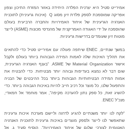
אמירייט סטיל היא יצרנית הפלדה היחידה באזור המזרח התיכון וצפון
אפריקה שמוסמכת לספק פלדת זיון מסוג Q (איכות גרעינית) לתוכנית
האנרגיה הגרעינית של איחוד האמירויות והחברה הרביעית בעולם
שהוסמכה על ידי האגודה האמריקנית של מהנדסי מכונות (ASME) לייצר
מוטות זיון שעומדים בדרישות גרעיניות.
במשך שנתיים, ENEC שיתפה פעולה עם אמירייט סטיל כדי להתאים
את תהליך האיכות שלה לאמות המידה הגבוהות ביותר בעולם ולקבל
אישור Material Organization של ASME. "בענף האנרגיה הגרעינית,
שום דבר לא נמצא בעדיפות גבוהה יותר מבטיחות. כדי להבטיח את
אמות המידה הבטיחותיות הגבוהות ביותר בכל ההיבטים של הבניה
והתפעול שלנו, כל מוצר וכל רכיב חייב להיות באיכות הגבוהה ביותר. כדי
להשיג זאת, כל ספק נתון להערכה מקיפה", אמר מוחמד אל חמאדי,
מנכ"ל ENEC.
"לקח לנו יותר משנתיים להגיע לדרגה וליישם מערכת איכות גרעינית
שתאפשר לנו לייצר ולספק מוצרים באיכות גרעינית לתוכנית האנרגיה
האטומית לצורכי שלום של איחוד האמירויות", הוסיף סעיד ג. אל