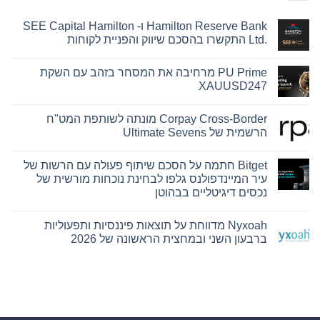
Hamilton Reserve Bank ו- SEE Capital Hamilton
Ltd.‎ התקשרו בהסכם שיווק והפניית לקוחות
אין
תגובות
PU Prime מרחיבה את המסחר בזהב עם השקת
על
Hamilton
XAUUSD247
Reserve
Bank
אין
ו-
תגובות
Corpay Cross-Border מונתה לשותפת המט"ח
על
SEE
Capital
PU
הרשמית של Ultimate Sevens
Hamilton
Prime
Ltd.‎
מרחיבה
אין
את
התקשרו
תגובות
Bitget חתמה על הסכם שיתוף פעולה עם הרשות של
על
בהסכם
המסחר
שיווק
בזהב
Corpay
עיר המיינדפולנס גלפו לבחינת נוכחות מורשית של
עם
Cross-
והפניית
נכסים דיגיטליים בבהוטן
השקת
לקוחות
Border
מונתה
XAUUSD247
אין
לשותפת
תגובות
המט"ח
Nyxoah מדווחת על תוצאות פיננסיות ותפעוליות
על
הרשמית
Bitget
ברבעון השני ובמחצית הראשונה של 2026
של
חתמה
Ultimate
על
אין
Sevens
הסכם
תגובות
על
שיתוף
פעולה
Nyxoah
עם
מדווחת
על
הרשות
של
תוצאות
עיר
פיננסיות