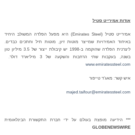
אודות אמירייט סטיל
אמירייט סטיל (Emirates Steel) היא מפעל הפלדה המשולב היחיד
באיחוד האמירויות שמייצר מוטות זיון, מוטות תיל וחתכים כבדים.
ליצרנית הפלדה שהוקמה ב-1998 יש קיבולת ייצור של 3.5 מיליון טון
בשנה, בעקבות שתי הרחבות והשקעה של 3 מיליארד דולר.
www.emiratessteel.com
איש קשר: מאג'ד טייפור
majed.taifour@emiratessteel.com
*** הידיעה מופצת בעולם על ידי חברת התקשורת הבינלאומית
GLOBENEWSWIRE