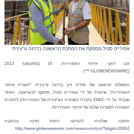
אמירייט סטיל מספקת את המתכת הראשונה בדרגה גרעינית
אבו דאבי, איחוד האמירויות, 15 בספטמבר 2013
(GLOBENEWSWIRE ***)
המשלוח הראשון של פלדת זיון בדרגה גרעינית "תוצרת איחוד
האמירויות", שיוצרה על ידי אמירייט סטיל, סופקה לבאראקה, האתר
שנבחר על ידי ENEC (חברת האנרגיה הגרעינית של האמירויות) לתוכנית
האנרגיה למטרות שלום של איחוד האמירויות.
תמונה שנלווית להודעה הזאת זמינה בכתובת
http://www.globenewswire.com/newsroom/prs/?pkgid=20952