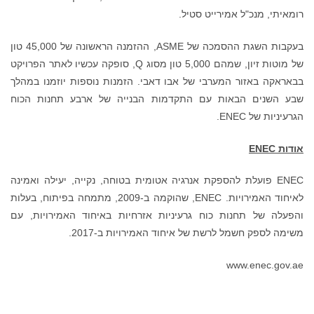
רומאיתי, מנכ"ל אמירייט סטיל.
בעקבות השגת ההסמכה של ASME, ההזמנה הראשונה של 45,000 טון
של מוטות זיון, שמהם 5,000 טון מסוג Q, סופקה עכשיו לאתר הפרויקט
בבאראקה באזור המערבי של אבו דאבי. הזמנות נוספות יוזמנו במהלך
שבע השנים הבאות עם התקדמות הבנייה של ארבע תחנות הכוח
הגרעיניות של ENEC.
אודות
ENEC
ENEC פועלת להספקת אנרגיה אטומית בטוחה, נקייה, יעילה ואמינה
לאיחוד האמירויות. ENEC, שהוקמה ב-2009, מתמחה בפיתוח, בעלות
והפעלה של תחנות כוח גרעיניות אזרחיות באיחוד האמירויות, עם
משימה לספק חשמל לרשת של איחוד האמירויות ב-2017.
www.enec.gov.ae