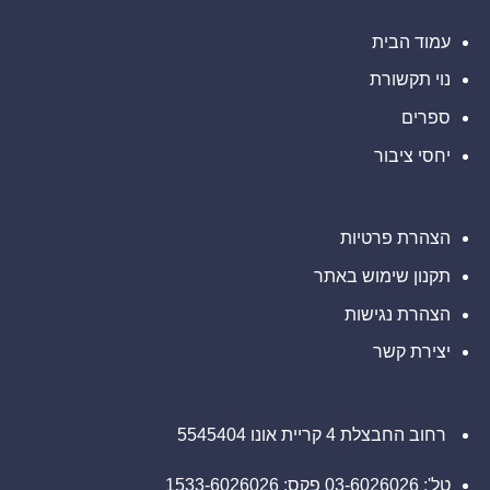
ותפעוליות
המיינדפולנס
גלפו
ברבעון
השני
לבחינת
עמוד הבית
נוכחות
ובמחצית
מורשית
הראשונה
נוי תקשורת
של
של
2026
נכסים
דיגיטליים
ספרים
בבהוטן
יחסי ציבור
הצהרת פרטיות
תקנון שימוש באתר
הצהרת נגישות
יצירת קשר
רחוב החבצלת 4 קריית אונו 5545404
טל': 03-6026026 פקס: 1533-6026026