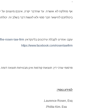
אף מחלקה לא אושרה. עד שהדבר יקרה, אינכם מיוצגים על יד
ביכולתכם להישאר חבר סמוי ולא לעשות דבר בשלב זה. יכולתו
עקבו אחרינו לקבלת עידכונים בלינקדאין
the-rosen-law-firm
https://www.facebook.com/rosenlawfirm
פרסומי עורכי דין: תוצאות קודמות אינן מבטיחות תוצאה דומה.
למידע נוסף:
Laurence Rosen, Esq.
Phillip Kim, Esq.