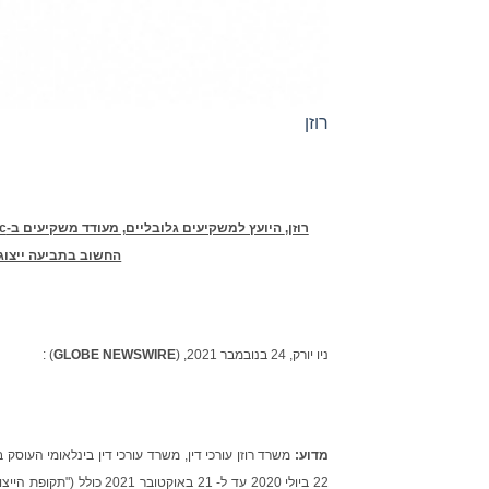
רוזן
רוזן,
היועץ למשקיעים גלובליים, מעודד משקיעים ב-
c.
החשוב בתביעה ייצוגי
ניו יורק, 24 בנובמבר 2021, (
GLOBE NEWSWIRE
) :
מדוע:
22 ביולי 2020 עד ל- 21 באוקטובר 2021 כולל ("תקופת הייצוג") של המועד האחרון החשוב לתביעה הכללית