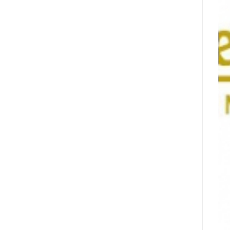
עיר
Nyxoah
המיינדפולנס
מדווחת
גלפו
על
לבחינת
תוצאות
נוכחות
פיננסיות
מורשית
ותפעוליות
של
ברבעון
נכסים
השני
דיגיטליים
ובמחצית
בבהוטן
הראשונה
של
2026