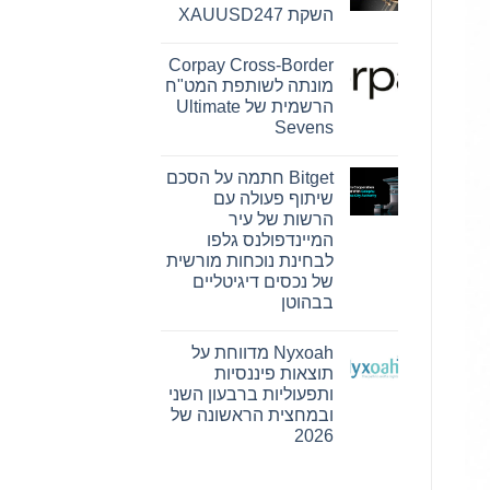
Reserve
השקת XAUUSD247
Bank
ו-
אין
SEE
תגובות
Capital
Corpay Cross-Border
על
Hamilton
PU
מונתה לשותפת המט"ח
Ltd.‎
Prime
התקשרו
הרשמית של Ultimate
מרחיבה
בהסכם
את
Sevens
שיווק
המסחר
והפניית
אין
בזהב
לקוחות
עם
תגובות
Bitget חתמה על הסכם
על
השקת
Corpay
XAUUSD247
שיתוף פעולה עם
Cross-
הרשות של עיר
Border
מונתה
המיינדפולנס גלפו
לשותפת
לבחינת נוכחות מורשית
המט"ח
הרשמית
של נכסים דיגיטליים
של
בבהוטן
Ultimate
Sevens
אין
תגובות
Nyxoah מדווחת על
על
Bitget
תוצאות פיננסיות
חתמה
ותפעוליות ברבעון השני
על
הסכם
ובמחצית הראשונה של
שיתוף
2026
פעולה
עם
אין
הרשות
תגובות
של
על