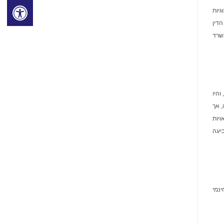
עות ייצוגיות
2019 לבדה משרד עורכי הדין
י הדין במשרד
ל אפל תהיה, והיו
י הפרטיות של אפל; (3) סנאפ ידעה, אך
ות; ו-(5) כתוצאה מהתבטאויות
ביעה
נמי