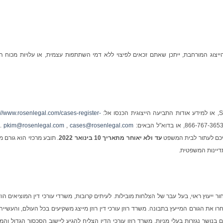
רות ערך של Snap בתקופת הייצוג המורחבת, ייתכן שאתם זכאים לפיצוי ללא דמי השתתפות עצמית, או עלויות מכוח
://www.rosenlegal.com/cases-register-
cases@rosenlegal.com
,
pkim@rosenlegal.com
. 
ליכם לעתור לבית המשפט
עד ולא יאוחר מתאריך 10 בינואר 2022
.
תובע מרכזי הוא גורם מי
דיינות המשפטית.
ייעוץ ראוי, בעל עבר של הצלחות מובילות. לעיתים קרובות, משרדי עורכי דין המוציאים הו
 את הגורם המייעץ בתבונה. משרד רוזן עורכי דין רוזן מייצג משקיעים בכל העולם, והעשייה
 בנושר נגזרות בעלי מניות. משרד רוזן עורכי הדין הצליח להגיע ליישוב הסכסוך הגדול והמ