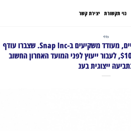
נוי תקשורת
יצירת קשר
כללי
רוזן, היועץ למשקיעים גלובליים, מעודד משקיעים ב-Snap Inc. שצברו עודף
הפסדים העולים על $100,000, לעבור ייעוץ לפני המועד האחרון החשוב
תביעה ייצוגית בענ