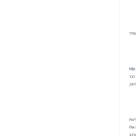
 הסדר
http
כבר
יצג,
דעות
 שלו
ורכב