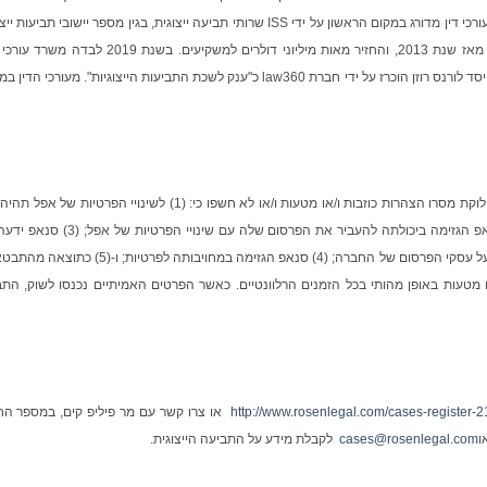
ביותר בהקשר של תביעה ייצוגית נגד חברה סינית. משרד רוזן עורכי דין מדורג במקום הראשון על ידי ISS שרותי תביעה ייצוגית, בגין מספר יישובי תבי
בשנת 2017. המשרד מדורג בין ארבעת הראשונים מדי שנה מאז שנת 2013, והחזיר מאות מיליוני דולרים למשקיעים. בשנת 
החזיר 438 מיליון דולרים למשקיעים. בשנת 2020, השותף המייסד לורנס רוזן הוכרז על ידי חברת law360 כ"ענק לשכת התביעות הייצוגיות". מעורכ
על פי התביעה, הנתבעים לאורך כל תקופת המחלוקת מסרו הצהרות כוזבות ו/או מטעות ו/או לא חשפו כי: (1) לשינויי הפרטיות ש
להם, השפעה מהותית על עסקי הפרסום של החברה; (2) סנאפ הגזימה ביכולתה להעביר את הפרסום שלה עם שינוי
המעיטה, בסיכונים של ההשפעה של שינויי הפרטיות של אפל על עסקי הפרסום של החברה; (4) סנאפ הגזימה במחויבותה לפרטי
 מטעות באופן מהותי בכל הזמנים הרלוונטיים. כאשר הפרטים האמיתיים נכנסו לשוק, הת
http://www.rosenlegal.com/cases-register-2
או צרו קשר עם מר פיליפ קים, במספר החי
ו
cases@rosenlegal.com
לקבלת מידע על התביעה הייצוגית.