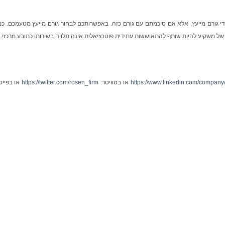
י גורם מייעץ, אלא אם סיכמתם עם גורם כזה. באפשרותכם לבחור גורם מייעץ מטעמכם. כמו
 של משקיע להיות שותף להתאוששות עתידית פוטנציאלית אינה תלויה בשירותו כתובע מרכזי.
https://www.linkedin.com/company/
או בטוויטר:
https://twitter.com/rosen_firm
או בפייס