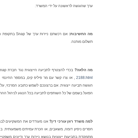
ערך שהוגשה לראשונה על ידי המשרד.
מה החשיבות:
אם רכשתם ניי
תשלום מותנה.
מה הלאה?
בכדי להצטרף לתביעה הייצוגית נגד חברת Snap, או למידע אודות התביעה הייצוגית הכנסו אל:
2188.html
, או צרו קשר עם מר פיליפ קים, במספר החינמי 866-767-3653, או בדוא"ל הבאים:
הוגשה תביעה ייצוגית. אם ברצונכם לשמש כתובע המרכזי, ע
הפועל בשמם של כל השותפים לתביעה בכל הנוגע לניהול ההת
למה משרד רוזן עורכי דין?
אנו מעודדים את המשקיעים לבחור 
חסרים ניסיון דומה, משאבים, או הכרת עמיתים משמעותית. בחרו
מתמקדת בתביעות ייצוגיות בנושא ניירות ערך ודיונים משפטיים