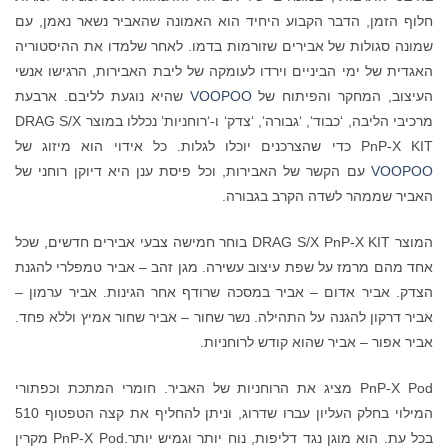
חלוף הזמן, הדבר הקבוע היחיד הוא האמונה שהאביר נשאר נאמן, עם
שמונה סגולות של אבירים שזורמות בדמו. לאחר שלמדו את ההיסטוריה
האגדית של ימי הביניים וירדו לעומקה של ליבת האבירות, הרגישו אנשי
העיצוב, המחקר והפיתוח של
VOOPOO
שהיא נוגעת לליבם. ארבעת
מרכיבי הליבה, ‘כבוד‘, ‘גבורה‘, ‘צדק‘ ו-‘רוחניות‘ נכללו במוצר DRAG S/X
PnP-X KIT כדי שהצרכנים יוכלו לגלות. כל אידוי הוא מיזוג של
VOOPOO
עם הקשר של האבירות, וכל פיסת ענן היא דיוקן רוחני של
האביר שממהר לשדה הקרב בגבורה.
המוצר DRAG S/X PnP-X KIT בוחר חמישה צבעי אבירים חדשים, שכל
אחד מהם מרמז על שפת עיצוב עשירה. מגן זהב – אביר טמפלרי להגנת
הצדק. אביר אדום – אביר במסכה שרודף אחר הגינות. אביר ערמון –
אביר דרקון להגנה על התהילה. נשר שחור – אביר שחור אמיץ וללא פחד.
אביר אפור – אביר שהוא קודש לרוחניות.
PnP-X Pod מציג את הרוחניות של האביר. חומרי המתכת וכפתורי
המילוי בחלק העליון עברו שדרוג, וניתן להחליף את קצה הטפטוף 510
בכל עת. הוא מוגן נגד דליפות, נוח יותר וגמיש יותר.PnP-X Pod מקרין