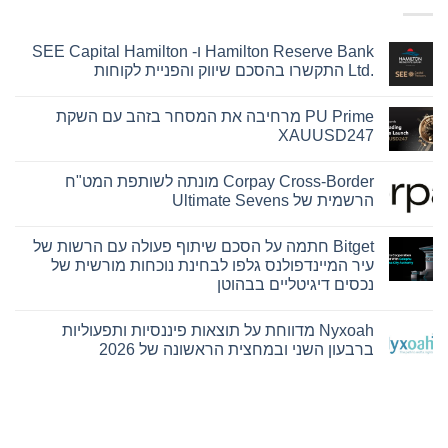
Hamilton Reserve Bank ו- SEE Capital Hamilton
Ltd.‎ התקשרו בהסכם שיווק והפניית לקוחות
אין
תגובות
PU Prime מרחיבה את המסחר בזהב עם השקת
על
Hamilton
XAUUSD247
Reserve
Bank
אין
ו-
תגובות
Corpay Cross-Border מונתה לשותפת המט"ח
על
SEE
Capital
PU
הרשמית של Ultimate Sevens
Hamilton
Prime
Ltd.‎
מרחיבה
אין
את
התקשרו
תגובות
Bitget חתמה על הסכם שיתוף פעולה עם הרשות של
על
בהסכם
המסחר
שיווק
בזהב
Corpay
עיר המיינדפולנס גלפו לבחינת נוכחות מורשית של
עם
Cross-
והפניית
נכסים דיגיטליים בבהוטן
השקת
לקוחות
Border
מונתה
XAUUSD247
אין
לשותפת
תגובות
המט"ח
Nyxoah מדווחת על תוצאות פיננסיות ותפעוליות
על
הרשמית
Bitget
ברבעון השני ובמחצית הראשונה של 2026
של
חתמה
Ultimate
על
אין
Sevens
הסכם
תגובות
על
שיתוף
פעולה
Nyxoah
עם
מדווחת
על
הרשות
של
תוצאות