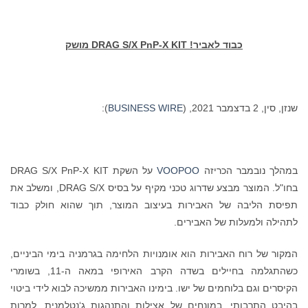
כבוד לאביר!
DRAG S/X PnP-X KIT
מושק
שנזן, סין, 2 בדצמבר 2021, (
BUSINESS WIRE
):
במהלך נובמבר הכריזה
VOOPOO
על השקת DRAG S/X PnP-X KIT
בחו"ל. המוצר מבצע שדרוג טכני מקיף על בסיס DRAG S/X, ומשלב את
תפיסת הליבה של האבירות בעיצוב המוצר, תוך שהוא חולק כבוד
לתהילה ולמעלות של האבירים.
המקור של רוח האבירות הוא אומנויות הלחימה בגרמניה בימי הביניים,
כשהתגלמה בחיילים בשדה הקרב האירופי במאה ה-11, בשומרי
הקיסרים וגם בלוחמים של ישו. בימינו האבירות ממשיכה לבוא לידי ביטוי
בהיבט התרבותי, במונחים של אצילות והתנהגות ג‘נטלמנית. למרות