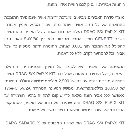
רוחניות אבירית, ויעניק לכם חוויית אידוי מהנה.
מוצרי סדרת האבירים מביאים ‘מערכת זרימת אוויר אינסופית‘ התומכת
בהתאמה של כל נתיב אוויר. ויותר מזה, אביר מסמל אומץ וגבורה.
DRAG S/X PnP-X KIT מגלם את רוח הגבורה של האביר. הוא מצויד
בשבב
GENE.TT
חזק, והספק מתכוונן הנע בין 5-60/80 וואט. ניתן
להפעיל את המוצר תוך 0.001 שניות. החומרה חזקה מספיק כך שכל
אביר יוכל להסתער לקרב, ללא כל דאגות.
המשימה של האביר היא לשמור על הארץ והטריטוריה, התהילה
והאמונה, ועל הנסיכה האהובה שבליבם. DRAG S/X PnP-X KIT מצויד
בסוללה מובנית בנפח עבודה של 2,500 מיליאמפר/שעה וסוללה חיצונית
של 18,650 מיליאמפר/שעה. ממשק הטעינה המהירה Type-C 5V/2A
מאפשר לכל אביר הזנה מלאה כדי שיקום לתחייה ברגע. השמירה על
DRAG S/X PnP-X KIT היא שמירה על רוחו של האביר, כשההקשר
התרבותי שלו עובר בירושה ונשאר חדשני במשך אלפי שנים.
DRAG S/X PnP-X KIT הוא שדרוג המבוסס על DARG S&DARG X.