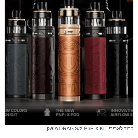
כבוד לאביר! DRAG S/X PnP-X KIT מושק