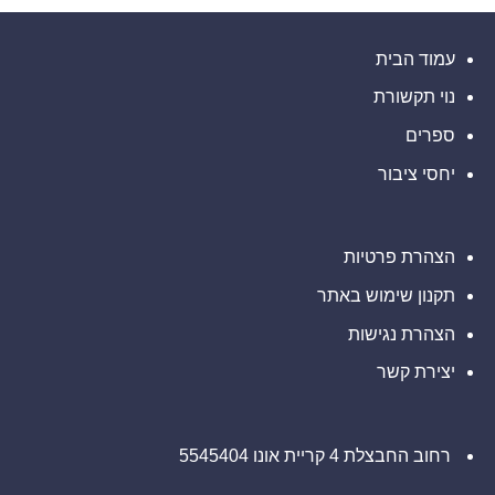
עיר
פיננסיות
ותפעוליות
המיינדפולנס
גלפו
ברבעון
השני
לבחינת
עמוד הבית
נוכחות
ובמחצית
מורשית
הראשונה
נוי תקשורת
של
של
2026
נכסים
דיגיטליים
ספרים
בבהוטן
יחסי ציבור
הצהרת פרטיות
תקנון שימוש באתר
הצהרת נגישות
יצירת קשר
רחוב החבצלת 4 קריית אונו 5545404