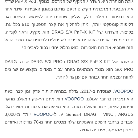
גולת הכותרת היא השדרוג המקיף של המרסס. בנוסף, PnP X Pod שדרג
את הטבעת המתכתית הקישוטית עם מרקם בסגנון האבירות. שינוי אחר
הוא בכפתורי המילוי בחלק העליון, שנוחים יותר לשימוש. העיצוב נגד
דליפות קומפקטי יותר, וניתן להחליף את קצה הטפטוף 510 בכל עת.
בקיצור, השדרוג של DRAG S/X PnP-X KIT הוא מקיף, וראוי לקנייה.
חובבי מוצרי אדים שאוהבים אבירים לא יכולים לפספס את מוצר הדגל
הזה שמביא את רוח האבירות. בואו נחלוק יחדיו כבוד לאבירים!
המעמד של DRAG S/X PnP-X KIT ו-DARG S/X PRO שונה. DARG
S/X PRO הוא מוצר המתאים ביותר עבור מאדים מקצועיים שרוצים
לחוות עוצמה יותר גבוהה עם ענן גדול יותר.
VOOPOO
, שנוסדה ב-2017, גדלה במהירות תוך פרק זמן קצר וכעת
היא נמכרת ברחבי העולם.
VOOPOO
הוא מיזם היי-טק המשלב מחקר
ופיתוח, עיצוב, ייצור ופעולות מותג. היא מציעה ארבע סדרות מוצרי דגל:
DRAG, VINCI, ARGUS ו-V Series. ל-
VOOPOO
יותר מ-3,000
עובדים ברחבי העולם והעסקים שלה מכסים יותר מ-70 מדינות ואזורים
בצפון אמריקה, אירופה ואסיה.