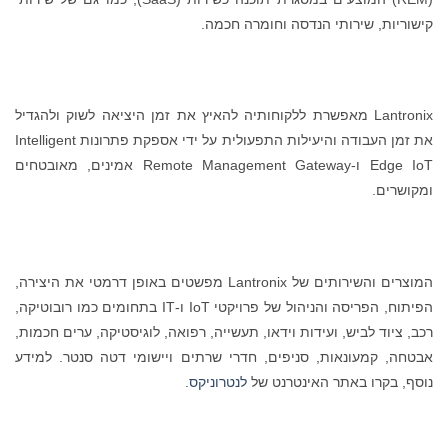
קישוריות, שירותי הנדסה וחומרה חכמה.
Lantronix מאפשרת ללקוחותיה להאיץ את זמן היציאה לשוק ולהגדיל
את זמן העבודה והיעילות התפעולית על ידי אספקת פתרונות Intelligent
Edge IoT ו-Remote Management Gateway אמינים, מאובטחים
ומקושרים.
המוצרים והשירותים של Lantronix מפשטים באופן דרמטי את היצירה,
הפיתוח, הפריסה והניהול של פרויקטי IoT ו-IT בתחומים כמו רובוטיקה,
רכב, ציוד לביש, ועידות וידאו, תעשייה, רפואה, לוגיסטיקה, ערים חכמות,
אבטחה, קמעונאות, סניפים, חדרי שרתים ויישומי דטה סנטר. למידע
נוסף, בקרו באתר האינטרנט של
לנטרוניקס
.