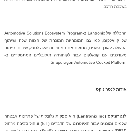
בשכבת הרכב.
ההכללה של Lantronix ב-Automotive Solutions Ecosystem Program
של קוואלקום, כמו גם המומחיות המוכחת של הצוות שלה ושיתוף
הפעולה לאורך השנים, מחזקת את המחויבות שלה לספק שירותי פיתוח
מעודכנים עם קוואלקום עבור לקוחותיה הגלובליים המתמקדים ב-
Snapdragon Automotive Cockpit Platform.
אודות לנטרוניקס
לנטרוניקס (
Lantronix Inc
)
היא ספקית גלובלית של פתרונות אבטחה
שלמים ומוכנים עבור האינטרנט של הדברים (IoT) וניהול סביבה מרחוק
(REM) המוצעים במסגרת תוכנה כשירות (SaaS), כמו גם של שירותי