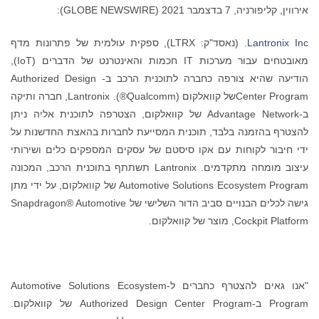
אירווין, קליפורניה, 7 בדצמבר 2021 (GLOBE NEWSWIRE):
Lantronix Inc.
(נאסד"ק: LTRX), ספקית עולמית של פתרונות מדף
מאובטחים עבור מערכות IT חכמות והאינטרנט של הדברים (IoT),
הודיעה שהיא צורפה כחברה לתוכנית הרכב ב- Authorized Design
Center Programשל קוואלקום (Qualcomm®). Lantronix, חברה ותיקה
ב-Advantage Network של קוואלקום, הצטרפה לתוכנית אליה ניתן
להצטרף בהזמנה בלבד, תוכנית המסייעת לחברות בהאצת החדשנות על
ידי חיבור לקוחות עם אקו סיסטם של עסקים המספקים כלים ושירותי
עיצוב מומחה מתקדמים. Lantronix תשתתף בתוכנית הרכב, המכונה
Automotive Solutions Ecosystem Program של קוואלקום, על ידי מתן
גישה לכלים הבנויים סביב הדור השלישי של Snapdragon® Automotive
Cockpit Platform, מוצר של קוואלקום.
"אנו גאים להצטרף כחברים ל-Automotive Solutions Ecosystem
Program ב-Authorized Design Center Program של קוואלקום.