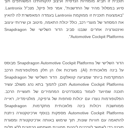
תוכנית זו תביא מומחיות הנדסית ועיצוב ללקוחותינו המשותפים תוך
סיוע במסלול מהיר של החדשנות", אמר פול פיקל, מנכ"ל Lantronix.
"באמצעות תוכנית זו ממוקמת Lantronix בעמדה המאפשרת לה להאיץ
את המסחור של מוצרי רכב, כולל יכולת התאמה, מיטוב וכן שירותי עיצוב
ואינטגרציה אחרים שנבנו סביב הדור השלישי של Snapdragon
Automotive Cockpit Platforms".
הדור השלישי של Snapdragon Automotive Cockpit Platforms מבוסס
על בינה מלאכותית (AI). מערכות אלו הן חלק מפלטפורמות הרכב
המתקדמות ביותר שמציעה קוואלקום. הדור השלישי של Snapdragon
Automotive Cockpit Platforms תוכנן לתמוך בתא נהג משולב עשיר
תוכנה שמיועד לעמוד בסטנדרטים המחמירים של תעשיית הרכב.
הפלטפורמות נוצרו עם יכולות סוחפות של גרפיקה, מולטימדיה, ראייה
ממוחשבת ויכולות בינה מלאכותית מתקדמות. Snapdragon
Automotive Cockpit Platforms מספקות בנוסף ארכיטקטורה ניתנת
להתאמה עם חוויות שונות, תוך שימוש באותה ארכיטקטורת ומסגרת
תוכנה כדי לאפשר לצרכנים ליהנות מחוויית משתמש הרמונית ללא תלות