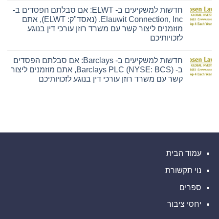
תגובות
הפסדים
אתם
חדשות למשקיעים ב- ELWT: אם סבלתם הפסדים ב-
על
ב-
מוזמנים
חדשות
Hyliion
ליצור
Elauwit Connection, Inc. (נאסד"ק: ELWT), אתם
למשקיעים
Holdings
קשר
מוזמנים ליצור קשר עם משרד רוזן עורכי דין בנוגע
ב-
Corp.
עם
PFSI:
(NYSE
משרד
לזכויותיכם
אם
American:
רוזן
אין
סבלתם
HYLN),
עורכי
תגובות
הפסדים
אתם
דין
חדשות למשקיעים ב- Barclays: אם סבלתם הפסדים
על
ב-
מוזמנים
בנוגע
חדשות
PennyMac
ליצור
לזכויותיכם
ב- Barclays PLC (NYSE: BCS), אתם מוזמנים ליצור
למשקיעים
Financial
קשר
קשר עם משרד רוזן עורכי דין בנוגע לזכויותיכם
ב-
Services,
עם
ELWT:
Inc.
משרד
אין
אם
(NYSE:
רוזן
תגובות
סבלתם
PFSI),
עורכי
על
הפסדים
אתם
דין
חדשות
ב-
מוזמנים
בנוגע
למשקיעים
Elauwit
ליצור
לזכויותיכם
ב-
Connection,
קשר
Barclays:
Inc.
עם
אם
(נאסד"ק:
משרד
סבלתם
ELWT),
רוזן
הפסדים
אתם
עורכי
ב-
עמוד הבית
מוזמנים
דין
Barclays
ליצור
בנוגע
PLC
קשר
לזכויותיכם
נוי תקשורת
(NYSE:
עם
BCS),
משרד
אתם
ספרים
רוזן
מוזמנים
עורכי
ליצור
דין
יחסי ציבור
קשר
בנוגע
עם
לזכויותיכם
משרד