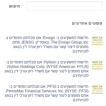
חיפוש
פוסטים אחרונים
חדשות למשקיעים ב- Ensign: אם סבלתם הפסדים ב-
The Ensign Group, Inc. (נאסד"ק: ENSG), אתם
מוזמנים ליצור קשר עם משרד רוזן עורכי דין בנוגע
לזכויותיכם
אין
תגובות
חדשות למשקיעים ב-Hyliion: אם סבלתם הפסדים ב-
על
חדשות
Hyliion Holdings Corp. (NYSE American: HYLN),
למשקיעים
אתם מוזמנים ליצור קשר עם משרד רוזן עורכי דין בנוגע
ב-
Ensign:
לזכויותיכם
אם
אין
סבלתם
תגובות
הפסדים
חדשות למשקיעים ב-PFSI: אם סבלתם הפסדים ב-
על
ב-
חדשות
The
PennyMac Financial Services, Inc. (NYSE: PFSI),
למשקיעים
Ensign
אתם מוזמנים ליצור קשר עם משרד רוזן עורכי דין בנוגע
ב-
Group,
Hyliion:
Inc.
לזכויותיכם
אם
(נאסד"ק:
אין
סבלתם
ENSG),