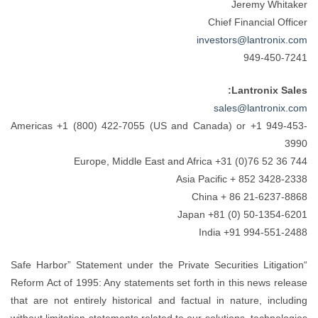
Jeremy Whitaker
Chief Financial Officer
investors@lantronix.com
949-450-7241
Lantronix Sales:
sales@lantronix.com
Americas +1 (800) 422-7055 (US and Canada) or +1 949-453-
3990
Europe, Middle East and Africa +31 (0)76 52 36 744
Asia Pacific + 852 3428-2338
China + 86 21-6237-8868
Japan +81 (0) 50-1354-6201
India +91 994-551-2488
“Safe Harbor” Statement under the Private Securities Litigation
Reform Act of 1995: Any statements set forth in this news release
that are not entirely historical and factual in nature, including
without limitation statements related to our solutions, technologies