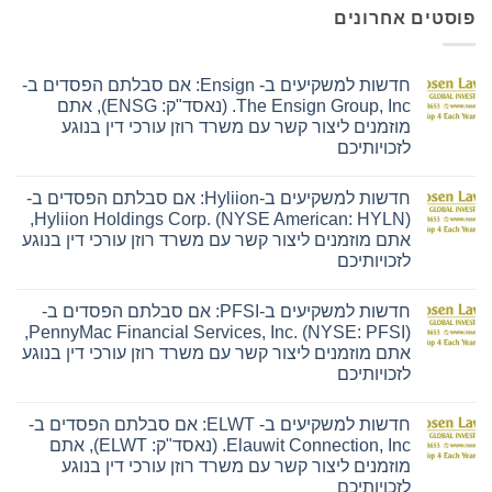
פוסטים אחרונים
חדשות למשקיעים ב- Ensign: אם סבלתם הפסדים ב-
The Ensign Group, Inc. (נאסד"ק: ENSG), אתם
מוזמנים ליצור קשר עם משרד רוזן עורכי דין בנוגע
לזכויותיכם
אין
תגובות
חדשות למשקיעים ב-Hyliion: אם סבלתם הפסדים ב-
על
חדשות
Hyliion Holdings Corp. (NYSE American: HYLN),
למשקיעים
אתם מוזמנים ליצור קשר עם משרד רוזן עורכי דין בנוגע
ב-
Ensign:
לזכויותיכם
אם
אין
סבלתם
תגובות
הפסדים
חדשות למשקיעים ב-PFSI: אם סבלתם הפסדים ב-
על
ב-
חדשות
The
PennyMac Financial Services, Inc. (NYSE: PFSI),
למשקיעים
Ensign
אתם מוזמנים ליצור קשר עם משרד רוזן עורכי דין בנוגע
ב-
Group,
Hyliion:
Inc.
לזכויותיכם
אם
(נאסד"ק:
אין
סבלתם
ENSG),
תגובות
הפסדים
אתם
חדשות למשקיעים ב- ELWT: אם סבלתם הפסדים ב-
על
ב-
מוזמנים
חדשות
Hyliion
ליצור
Elauwit Connection, Inc. (נאסד"ק: ELWT), אתם
למשקיעים
Holdings
קשר
מוזמנים ליצור קשר עם משרד רוזן עורכי דין בנוגע
ב-
Corp.
עם
PFSI:
(NYSE
משרד
לזכויותיכם