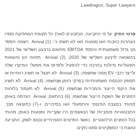
Lawdragon, Super Lawyers.
פרטי התיק
: על פי התביעה, הנתבעים לאורך כל תקופת המחלוקת מסרו
הצהרות כוזבות ו/או מטעות ו/או לא חשפו כי: (1) Arrival רשמה הפסד
נקי גדול משמעותית והפסד EBITDA מתואם ברבעון השלישי של 2021
בהשוואה לרבעון השלישי של 2020; (2) Arrival תחווה הון והוצאות
תפעוליות גדולות בהרבה כדי להפעיל ולפרוס את מפעלי המיקרו שלה
ולייצר רכבי EV ממה שחשפה; (3) Arrival לא תנצל או תשיג רווחיות או
תספק הכנסות משמעותיות בפרקי הזמן שנחשפו; (4) Arrival לא תשיג
את היקפי הייצור והמכירות שנחשפו; (5) Arrival לא תעמוד בלוחות
הזמנים של השקת הייצור שנחשפו; (6) בהתאם, Arrival הגזימה באופן
מהותי במצבה הפיננסי והתפעולי ו/או בסיכויים; ו-(7) כתוצאה מכך,
התבטאויות פומביות של הנאשמים היו שקריות ומטעות באופן מהותי
בכל הזמנים הרלוונטיים. כאשר הפרטים האמיתיים נכנסו לשוק, התביעה
טוענת כי המשקיעים ספגו נזקים.