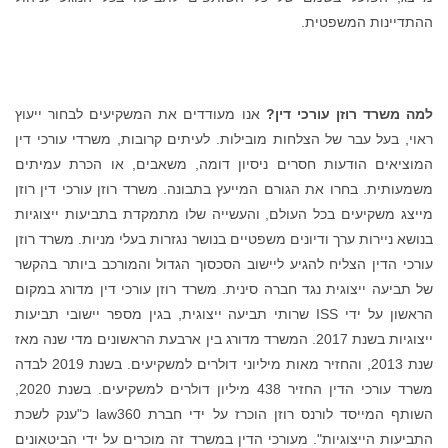
ההתדיינות המשפטית.
למה משרד רוזן עורכי דין?
אנו מעודדים את המשקיעים לבחור ייעוץ
ראוי, בעל עבר של הצלחות מובילות. לעיתים קרובות, משרדי עורכי דין
המוציאים הודעות חסרים ניסיון דומה, משאבים, או הכרת עמיתים
משמעותית. בחרו את הגורם המייעץ בתבונה. משרד רוזן עורכי דין רוזן
מייצג משקיעים בכל העולם, והעשייה שלו מתמקדת בתביעות ייצוגיות
בנושא ניירות ערך ודיונים משפטיים בנושר נגזרות בעלי מניות. משרד רוזן
עורכי הדין הצליח להגיע ליישוב הסכסוך הגדול והמורכב ביותר בהקשר
של תביעה ייצוגית נגד חברה סינית. משרד רוזן עורכי דין מדורג במקום
הראשון על ידי ISS שרותי תביעה ייצוגית, בגין מספר יישובי תביעות
ייצוגיות בשנת 2017. המשרד מדורג בין ארבעת הראשונים מדי שנה מאז
שנת 2013, והחזיר מאות מיליוני דולרים למשקיעים. בשנת 2019 לבדה
משרד עורכי הדין החזיר 438 מיליון דולרים למשקיעים. בשנת 2020,
השותף המייסד לורנס רוזן הוכרז על ידי חברת law360 כ"ענק לשכת
התביעות הייצוגיות". מעורכי הדין במשרד זה מוכרים על ידי הביטאונים