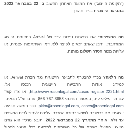
("תקופת הייצוג") את המועד האחרון החשוב
ב- 22 בפברואר 2022
בתביעה הייצוגית
בניירות ערך.
מה החשיבות:
אם רכשתם ניירות ערך של Arrival בתקופת הייצוג
המורחבת, ייתכן שאתם זכאים לפיצוי ללא דמי השתתפות עצמית, או
עלויות מכוח הסדר תשלום מותנה.
מה הלאה?
בכדי להצטרף לתביעה הייצוגית נגד חברת Arrival, או
למידע אודות התביעה הייצוגית הכנסו אל:
http://www.rosenlegal.com/cases-register-2231.html
, או צרו קשר
עם מר פיליפ קים, במספר החינמי 866-767-3653, או בדוא"ל הבאים:
cases@rosenlegal.com
,
pkim@rosenlegal.com
. כבר הוגשה תביעה
ייצוגית. אם ברצונכם לשמש כתובע המרכזי, עליכם לעתור לבית המשפט
עד ולא יאוחר מתאריך 22 בפברואר 2022
.
תובע מרכזי הוא גורם
מייצג, הפועל בשמם של כל השותפים לתביעה בכל הנוגע לניהול