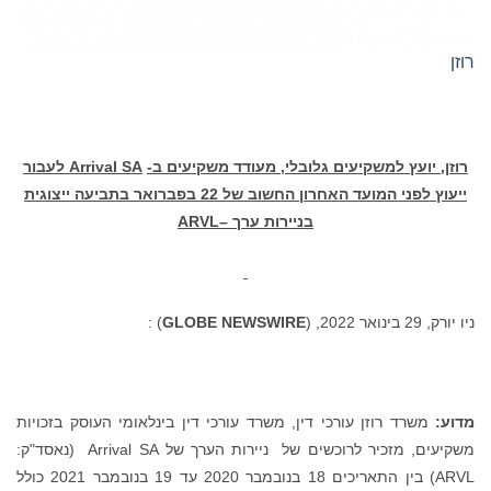
רוזן
רוזן,
יועץ למשקיעים גלובלי, מעודד משקיעים ב-
Arrival SA
לעבור
ייעוץ לפני המועד האחרון החשוב של 22 בפברואר בתביעה ייצוגית
בניירות ערך –
ARVL
ניו יורק, 29 בינואר 2022, (
GLOBE NEWSWIRE
) :
מדוע:
משרד רוזן עורכי דין, משרד עורכי דין בינלאומי העוסק בזכויות
משקיעים, מזכיר לרוכשים של ניירות הערך של Arrival SA (נאסד"ק:
ARVL) בין התאריכים 18 בנובמבר 2020 עד 19 בנובמבר 2021 כולל