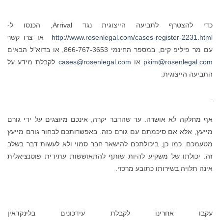
כדי להצטרף לתביעה הייצוגית נגד Arrival, הכנסו ל-
http://www.rosenlegal.com/cases-register-2231.html
או צרו קשר
עם מר פיליפ קים, במספר החינמי 866-767-3653, או בדוא"ל הבאים
pkim@rosenlegal.com
או
cases@rosenlegal.com
לקבלת מידע על
התביעה הייצוגית.
אף מחלקה לא אושרה. עד שהדבר יקרה, אינכם מיוצגים על ידי גורם
מייעץ, אלא אם סיכמתם עם גורם כזה. באפשרותכם לבחור גורם מייעץ
מטעמכם. כמו כן, ביכולתכם להישאר חבר סמוי ולא לעשות דבר בשלב
זה. יכולתו של משקיע להיות שותף להתאוששות עתידית פוטנציאלית
אינה תלויה בשירותו כתובע מרכזי.
עקבו אחרינו לקבלת עידכונים בלינקדאין