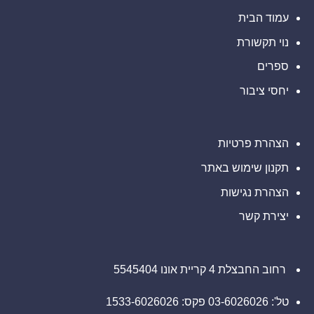
גלפו
ברבעון
השני
לבחינת
עמוד הבית
נוכחות
ובמחצית
מורשית
הראשונה
נוי תקשורת
של
של
2026
נכסים
דיגיטליים
ספרים
בבהוטן
יחסי ציבור
הצהרת פרטיות
תקנון שימוש באתר
הצהרת נגישות
יצירת קשר
רחוב החבצלת 4 קריית אונו 5545404
טל': 03-6026026 פקס: 1533-6026026