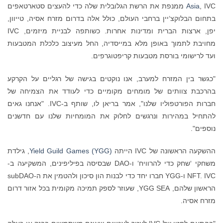
Asia
, IVC ממנפת את הרשת הגלובלית שלה כדי להעצים סטארטאפים
בתחום הבלוקצ‘יין ברחבי העולם, כולל אלה בדרום מזרח אסיה, טייוון,
יפן, ארצות הברית ומדינות אחרות. כשותפה לבניית מיזמים, IVC
מחויבת לתמוך באופן מלא במייסדיה, החל מעיצוב כלכלת המטבעות
ועד לרישומי בורסת מטבעות קריפטוגרפים.
"כגשר בין המזרח למערב, אנו נוקטים בגישה של רגליים על הקרקע
בהרכבת צוותים של מומחים מקומיים כדי לעודד את הצמיחה של
חברות הפורטפוליו שלנו", אמר בריאן לו, שותף ב-IVC. "אנחנו גאים
להתחיל במהירות ונרגשים לחלוק את המומחיות שלנו עם חדשנים
נוספים".
ההשקעה הראשונה של IVC הייתה
Yield Guild Games (YGG)
, גילדת
משחקי ‘שחק כדי להרוויח‘ ו-DAO שבסיסה בפיליפינים, המשקיעה ב-
NFT. IVC ו-YGG חברו יחד כדי לבנות הון סיכון ולהטמין את ה-subDAO
הראשון שלהם, YGG SEA, שעוזר לספק תמיכה מקומית בכל אזור דרום
מזרח אסיה.