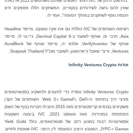
"בהתאם לחזון של IVC לעזור לאנשים שאינם משתמשים בבנק או כאלה
שאין להם גישה לשירותים בנקאיים, המשחקים הללו מספקים זרם
הכנסה נוסף לשחקנים במהלך המגפה", אמר לו.
רשימת השותפים של IVC כוללת גם את אקיו טאנקה, מייסד Headline
Asia, הרבי פו, שותף לשעבר ב-8 Decimal Capital, ג‘יי.טי לו, מייסד
שותף של VerifyInvestor, אלכס יה, מייסד שותף של AuraBlock
Ventures, וריצ‘י שאבל ג‘יארוואנון, לשעבר מנכ"ל Snapask Thailand.
אודות
Infinity Ventures Crypto
Infinity Ventures Crypto נוסדה כדי להעצים ולהשקיע בסטארטאפים
פורצי דרך בתחומי ה-GameFi, DeFi ו-Web 3. השותפים של הקרן
משקיעים בנכסים קריפטוגרפים מאז 2015 והובילו חברות בנוף של השוק
המתפתח במהירות. מאז אוגוסט 2021, IVC ביצעה השקעות
אסטרטגיות רבות במגוון רחב של סטארטאפים, כולל Yield Guild
Games ו-JYPC, המטבע היציב המוצמד לין היפני. IVC שואפת לחדש,