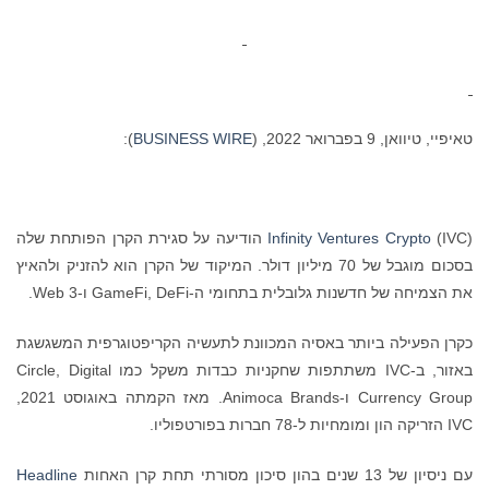
טאיפיי, טיוואן, 9 בפברואר 2022, (
BUSINESS WIRE
):
Infinity Ventures Crypto
(IVC) הודיעה על סגירת הקרן הפותחת שלה
בסכום מוגבל של 70 מיליון דולר. המיקוד של הקרן הוא להזניק ולהאיץ
את הצמיחה של חדשנות גלובלית בתחומי ה-GameFi, DeFi ו-Web 3.
כקרן הפעילה ביותר באסיה המכוונת לתעשיה הקריפטוגרפית המשגשגת
באזור, ב-IVC משתתפות שחקניות כבדות משקל כמו Circle, Digital
Currency Group ו-Animoca Brands. מאז הקמתה באוגוסט 2021,
IVC הזריקה הון ומומחיות ל-78 חברות בפורטפוליו.
עם ניסיון של 13 שנים בהון סיכון מסורתי תחת קרן האחות
Headline