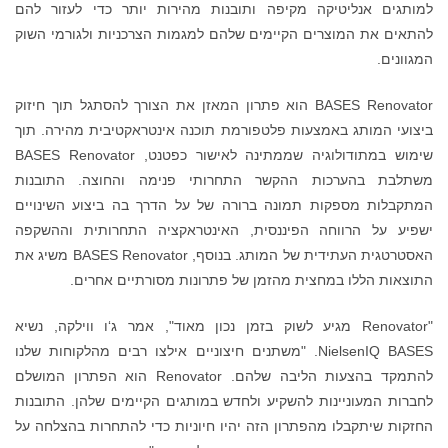
למותגים אנליטיקה מקיפה ותובנות מהירות יותר כדי לעזור להם
להתאים את המוצרים הקיימים שלהם למגמות הצרכניות ולגורמי השוק
המגוונים.
BASES Renovator הוא פתרון המאזן את הצורך להסתגל תוך חיזוק
ביצועי המותג באמצעות פלטפורמת תוכנה אינטראקטיבית מהירה. תוך
שימוש במתודולוגיה שממתינה לאישור כפטנט, BASES Renovator
משתלבת בהערכות ההקשר התחרותי פנימה והחוצה. התובנות
המתקבלות מספקות תמונה ברורה של על הדרך בה ביצוע השינויים
ישפיע על הרווחה הפיננסית, האינטראקציה התחרותית וההשקפה
האסטרטגית העתידית של המותג. בנוסף, BASES Renovator משיג את
התוצאות הללו במחצית מהזמן של פתרונות מסורתיים אחרים.
"Renovator מגיע לשוק בזמן נכון מאוד", אמר ג‘ו ווילקה, נשיא
NielsenIQ BASES. "משתנים חיצוניים אילצו רבים מהלקוחות שלנו
להתמקד בהצעות הליבה שלהם. Renovator הוא הפתרון המושלם
לחברות המעוניינות להשקיע ולחדש במותגים הקיימים שלהן. התובנות
החזקות שיתקבלו מהפתרון הזה יהיו חיוניות כדי להתחרות בהצלחה על