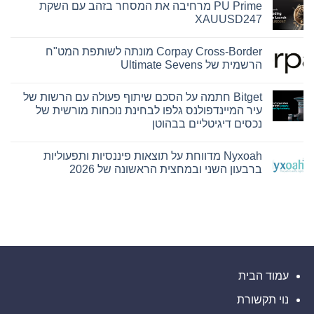
PU Prime מרחיבה את המסחר בזהב עם השקת
על
Hamilton
XAUUSD247
Reserve
Bank
אין
ו-
תגובות
Corpay Cross-Border מונתה לשותפת המט"ח
על
SEE
Capital
PU
הרשמית של Ultimate Sevens
Hamilton
Prime
Ltd.‎
מרחיבה
אין
את
התקשרו
תגובות
Bitget חתמה על הסכם שיתוף פעולה עם הרשות של
על
בהסכם
המסחר
שיווק
בזהב
Corpay
עיר המיינדפולנס גלפו לבחינת נוכחות מורשית של
עם
Cross-
והפניית
נכסים דיגיטליים בבהוטן
השקת
לקוחות
Border
מונתה
XAUUSD247
אין
לשותפת
תגובות
המט"ח
Nyxoah מדווחת על תוצאות פיננסיות ותפעוליות
על
הרשמית
Bitget
ברבעון השני ובמחצית הראשונה של 2026
של
חתמה
Ultimate
על
אין
Sevens
הסכם
תגובות
על
שיתוף
פעולה
Nyxoah
עם
מדווחת
על
הרשות
של
תוצאות
עיר
פיננסיות
ותפעוליות
המיינדפולנס
גלפו
ברבעון
השני
לבחינת
עמוד הבית
נוכחות
ובמחצית
מורשית
הראשונה
נוי תקשורת
של
של
2026
נכסים