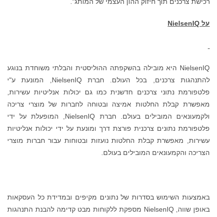
רכישת צרכנים תוך חיזוק ההון העצמי של המותג".
על
NielsenIQ
NielsenIQ היא מובילה בהשקפתה ההוליסטית והבלתי משוחדת בנוגע
להתנהגות צרכנים, בכל העולם. חברת NielsenIQ, המונעת ע"י
פלטפורמת נתוני צרכנים חדשנית כמו גם יכולות אנליטיות עשירות,
מאפשרת קבלת החלטות אמיצה ובטוחה לחברות של מוצרי צריכה
ולקמעונאים המובילים בעולם. חברת NielsenIQ, המופעלת על ידי
פלטפורמת נתונים צרכנית פורצת דרך ומונעת על ידי יכולות אנליטיות
עשירות, מאפשרת קבלת החלטות נועזות ובטוחות עבור חברות מוצרי
הצריכה והקמעונאים המובילים בעולם.
באמצעות השימוש בסדרות של נתונים מקיפים ובמדידת כל העסקאות
באופן שווה, NielsenIQ מספקת ללקוחות מבט קדימה להבנת התנהגות