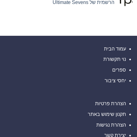
PU
חברות
Capital
הרשמית של Ultimate Sevens
פינטק
Prime
Hamilton
Ltd.‎
מרחיבה
אין
את
התקשרו
תגובות
על
בהסכם
המסחר
שיווק
בזהב
Corpay
עם
Cross-
והפניית
השקת
לקוחות
Border
מונתה
XAUUSD247
לשותפת
המט"ח
הרשמית
של
עמוד הבית
Ultimate
Sevens
נוי תקשורת
ספרים
יחסי ציבור
הצהרת פרטיות
תקנון שימוש באתר
הצהרת נגישות
יצירת קשר