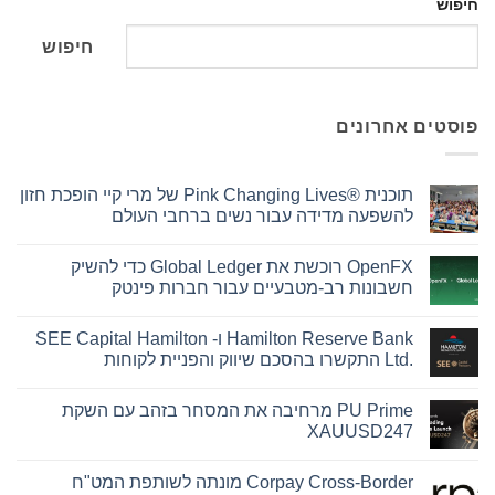
חיפוש
חיפוש
פוסטים אחרונים
תוכנית Pink Changing Lives®‎ של מרי קיי הופכת חזון
להשפעה מדידה עבור נשים ברחבי העולם
אין
תגובות
OpenFX רוכשת את Global Ledger כדי להשיק
על
תוכנית
חשבונות רב-מטבעיים עבור חברות פינטק
Pink
Changing
אין
Lives®‎
תגובות
Hamilton Reserve Bank ו- SEE Capital Hamilton
על
של
מרי
OpenFX
Ltd.‎ התקשרו בהסכם שיווק והפניית לקוחות
קיי
רוכשת
את
הופכת
אין
חזון
Global
תגובות
PU Prime מרחיבה את המסחר בזהב עם השקת
על
Ledger
להשפעה
כדי
מדידה
Hamilton
XAUUSD247
עבור
להשיק
Reserve
נשים
Bank
חשבונות
אין
ו-
ברחבי
רב-מטבעיים
תגובות
Corpay Cross-Border מונתה לשותפת המט"ח
על
SEE
עבור
העולם