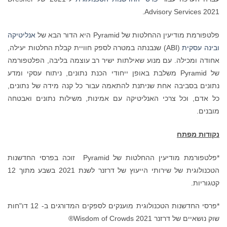
Advisory Services 2021.
פלטפורמת מודיעין ההחלטות של Pyramid היא הדור הבא של
אנליטיקה
ובינה עסקית
(ABI) שנבנתה במטרה לספק חוויית קבלת החלטות יעילה,
אחודה ומכילה. עם מנוע שאילתות ישיר רב עוצמה בליבה, הפלטפורמה
של Pyramid משלבת באופן ייחודי הכנת נתונים, ניתוח עסקי ומדע
נתונים בסביבה אחת שניתנת להתאמה עבור כל קנה מידה של נתונים,
כל אדם, וכל צרכי האנליטיקה עם אמינות, משילות נתונים ואבטחה
מובנים.
נקודות מפתח
*פלטפורמת מודיעין ההחלטות של Pyramid זוכה בפרסי החדשנות
הטכנולוגית של שירותי הייעוץ של דרזנר לשנת 2021 בשבע מתוך 12
קטגוריות.
*פרסי החדשנות הטכנולוגית מוענקים לספקים המדורגים ב- 12 דו"חות
שוק נושאיים של דרזנר 2021 Wisdom of Crowds®