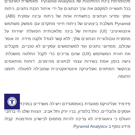
פלטפורמת בינת ההחלטות של Pyramid Analytics מאפשרת לארגונים
בכל תעשייה למקסם את ערך הנתונים על-ידי איחוד הכנת נתונים, ניתוח
עסקי ומדעי הנתונים בתשתית אחת של ניתוח ובינה עסקית (ABI).
Pyramid משלבת ביצועים של ניתוח חיזוי מתקדם עם ממשק משתמש
אינטואיטיבי (UI) והנחיות של בינה מלאכותית הפועלת ישירות על
מחסנית טכנולוגיית הנתונים שלך, ללא קשר לגודל ולקנה מידה. זה אומר
שכולם, ממדעני נתונים ועד למשתמשים עסקיים לא טכניים, מקבלים
את חווית המשתמש (UX) שהם צריכים כדי לקבל החלטה מושכלת:
גישה בזמן אמת בשירות עצמי לנתונים מהימנים, דוחות מותאמים
ובהקשר המתאים ואנליטיקה אינטראקטיבית שמובילה לפעולה.
תזמנו
הדגמה
.
פירמיד אנליטיקס מאוגדת באמסטרדם ויש לה משרדים במרכזי חדשנות
ועסקים גלובליים, כולל בלונדון, בניו יורק ותל אביב. הצוות שלנו חי ברחבי
העולם כי גיאוגרפיה לא צריכה להיות מחסום לכישרון והזדמנות. קבלו
מידע נוסף ב-
Pyramid Analytics
.