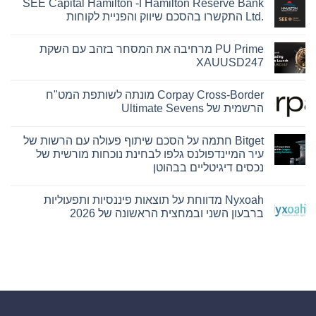
Hamilton Reserve Bank ו- SEE Capital Hamilton
Ltd.‎ התקשרו בהסכם שיווק והפניית לקוחות
אין
תגובות
PU Prime מרחיבה את המסחר בזהב עם השקת
על
Hamilton
XAUUSD247
Reserve
Bank
אין
ו-
תגובות
Corpay Cross-Border מונתה לשותפת המט"ח
על
SEE
Capital
PU
הרשמית של Ultimate Sevens
Hamilton
Prime
Ltd.‎
מרחיבה
אין
את
התקשרו
תגובות
Bitget חתמה על הסכם שיתוף פעולה עם הרשות של
על
בהסכם
המסחר
שיווק
בזהב
Corpay
עיר המיינדפולנס גלפו לבחינת נוכחות מורשית של
עם
Cross-
והפניית
נכסים דיגיטליים בבהוטן
השקת
לקוחות
Border
מונתה
XAUUSD247
אין
לשותפת
תגובות
המט"ח
Nyxoah מדווחת על תוצאות פיננסיות ותפעוליות
על
הרשמית
Bitget
ברבעון השני ובמחצית הראשונה של 2026
של
חתמה
Ultimate
על
אין
Sevens
הסכם
תגובות
על
שיתוף
פעולה
Nyxoah
עם
מדווחת
על
הרשות
של
תוצאות
עיר
פיננסיות
ותפעוליות
המיינדפולנס
גלפו
ברבעון