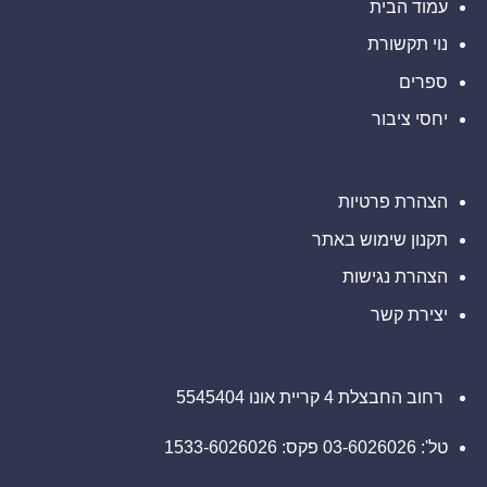
השני
לבחינת
עמוד הבית
נוכחות
ובמחצית
מורשית
הראשונה
נוי תקשורת
של
של
2026
נכסים
דיגיטליים
ספרים
בבהוטן
יחסי ציבור
הצהרת פרטיות
תקנון שימוש באתר
הצהרת נגישות
יצירת קשר
רחוב החבצלת 4 קריית אונו 5545404
טל': 03-6026026 פקס: 1533-6026026