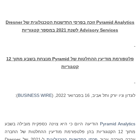
Pyramid Analytics
זוכה בפרסי החדשנות הטכנולוגית של
Dresner
Advisory Services
לשנת 2021 במספר קטגוריות
פלטפורמת מודיעין ההחלטות של
Pyramid
מנצחת בשבע מתוך 12
קטגוריות
לונדון וניו יורק ותל אביב, 16 בפברואר 2022, (
BUSINESS WIRE
):
Pyramid Analytics
הודיעה היום כי היא צוינה כספקית מובילה בשבע
מתוך 12 הקטגוריות בהן פלטפורמת מודיעין ההחלטות של החברה
עברה הערכה עבור
פרסי החדשנות הטכנולוגית
ל-2021 של Dresner