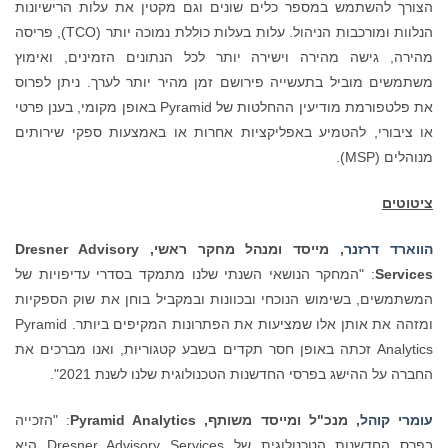
הצורך להשתמש במספר כלים שונים וגם מקטין את עלות הרישיונות
הנלוות ומורכבות הניהול. עלות בעלות כוללת נמוכה יותר (TCO), פריסה
מהירה, גישה מהירה וישירה יותר לכל הנתונים הזמינים, ואימוץ
משתמשים מוביל בתעשייה פירושם זמן מהיר יותר לערך. ניתן לפרוס
את פלטפורמת מודיעין ההחלטות של Pyramid באופן מקומי, בענן פרטי
או ציבורי, להטמיע באפליקציות אחרות או באמצעות ספקי שירותים
מנוהלים (MSP).
ציטוטים
הווארד דרזנר
, מייסד ומנהל מחקר ראשי,
Dresner Advisory
Services
: "המחקר הנושאי השנתי שלנו מתמקד בסדרי עדיפויות של
המשתמשים, בשימוש הנוכחי ובכוונות ובמקביל בוחן את שוק הספקיות
ומזהה את אותן אלו שמציעות את הפתרונות המקיפים ביותר. Pyramid
Analytics זכתה באופן חסר תקדים בשבע קטגוריות, ואנו מברכים את
החברה על ההישג בפרסי החדשנות הטכנולוגית שלנו לשנת 2021".
עומרי קוהל
, מנכ"ל ומייסד משותף,
Pyramid Analytics
: "הזכייה
בפרס החדשנות הטכנולוגית של Dresner Advisory Services היא