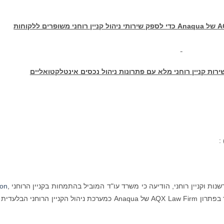
A
של
Anaqua
כדי לספק שירותי ניהול קניין רוחני משופרים ללקוחות
רות קניין רוחני מלא עם פתרונות ניהול נכסים אינטלקטואליים
) 
נות וקניין רוחני, הודיעה כי משרד עו"ד המוביל בהתמחות בקניין הרוחני
,
on
(Oblon) בחר בפתרון AQX Law Firm של Anaqua כמערכת ניהול הקניין הרוחני הבלע