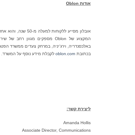
אודות
Oblon
אובלון מסייע ללקוחו
המקצוע של Oblon מספקים מגוון ר
באלכסנדריה, וירג‘יניה, במרחק צעדים ממשרד הפטנ
בכתובת
oblon.com
לקבלת מידע נוסף על המשרד.
ליצירת קשר:
Amanda Hollis
Associate Director, Communications