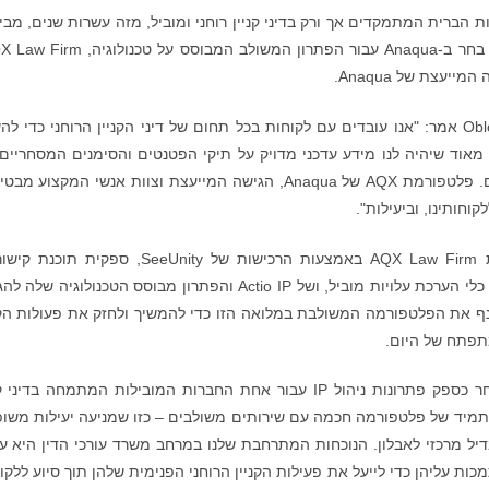
צות הברית המתמקדים אך ורק בדיני קניין רוחני ומוביל, מזה עשרות שנים, מבין
יעצת של Anaqua.
דניאל פריירה, יו"ר קבוצת הפרקטיקה הכימית ב-Oblon אמר: "אנו עובדים עם לקוחות בכל תחום של דיני הקניין הרוחני כדי 
ב מאוד שיהיה לנו מידע עדכני מדויק על תיקי הפטנטים והסימנים המסחריים
לקוחותינו ועל נוף הקניין הרוחני של התעשיות שלהם. פלטפורמת AQX של Anaqua, הגישה המייעצת וצוות אנשי המקצו
וחותינו, וביעילות".
לאחרונה, Anaqua הרחיבה את יכולות פלטפורמת AQX Law Firm באמצעות הרכישות של SeeUnity, ספקי
מבוססת API, של Global IP Estimator® שמספקת כלי הערכת עלויות מוביל, ושל Actio IP והפתרון מבוסס הטכנולוגי
 תהיה את היכולת למנף את הפלטפורמה המשולבת במלואה הזו כדי להמשיך ולחזק את פעולות הק
מתפתח של היום.
, מנכ"ל Anaqua, ציין: "אנו גאים להיבחר כספק פתרונות ניהול IP עבור אחת החברות המובילות המתמחה בדינ
מתמיד של פלטפורמה חכמה עם שירותים משולבים – כזו שמניעה יעילות משו
יל מרכזי לאבלון. הנוכחות המתרחבת שלנו במרחב משרד עורכי הדין היא ע
 עליהן כדי לייעל את פעילות הקניין הרוחני הפנימית שלהן תוך סיוע ללקו