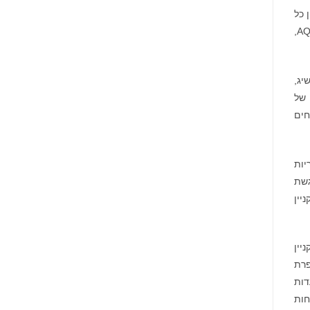
 כל
משרדי עורכי הדין בהגשה והשגת פטנטים. המשרד בחר ב-Anaqua עבור הפתרון המשולב המבוסס על טכנולוגיה, AQX Law Firm,
להשיג,
 של
ע מבטיחים
ת תוכנת קישוריות
ה שלה להגשת
ניין
י קניין
פרת
דות
חות