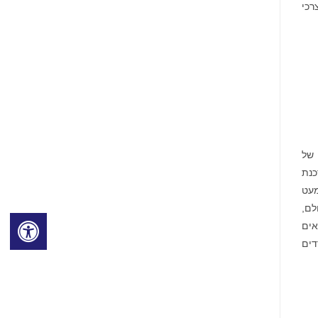
רכי
א ספקית פרימיום של פתרונות ושירותים משולבים של טכנולוגיית ניהול קנין רוחני (IP). פלטפורמת AQX של
כנת
מעט
לם,
יאים
דים