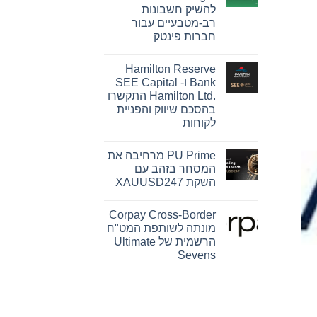
Pink
להשיק חשבונות
Changing
Lives®‎
רב-מטבעיים עבור
של
חברות פינטק
מרי
קיי
אין
הופכת
תגובות
חזון
Hamilton Reserve
על
להשפעה
OpenFX
Bank ו- SEE Capital
מדידה
רוכשת
עבור
Hamilton Ltd.‎ התקשרו
את
נשים
Global
בהסכם שיווק והפניית
ברחבי
Ledger
העולם
לקוחות
כדי
להשיק
אין
חשבונות
תגובות
רב-מטבעיים
PU Prime מרחיבה את
על
עבור
Hamilton
המסחר בזהב עם
חברות
Reserve
פינטק
השקת XAUUSD247
Bank
ו-
אין
SEE
תגובות
Capital
Corpay Cross-Border
על
Hamilton
PU
מונתה לשותפת המט"ח
Ltd.‎
Prime
התקשרו
הרשמית של Ultimate
מרחיבה
בהסכם
את
Sevens
שיווק
המסחר
והפניית
אין
בזהב
לקוחות
עם
תגובות
על
השקת
Corpay
XAUUSD247
Cross-
Border