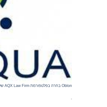
Oblon בחרה בפלטפורמת AQX Law Firm של Anaqua כדי לספק שירותי ניהול קניין רוחני משופרים ללקוחות