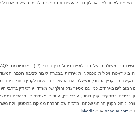
ו מצפים לעבוד לצד אובלון כדי להעצים את המשרד לספק ביעילות את כל צ
הי
ניתוח ביג דאטה ויכולות טכנולוגיות אחרות במטרה ליצור סביבה חכמה המעוד
שורות בקניין הרוחני, ומייעלת את הפעולות הנוגעות לקניין רוחני. כיום, כ
לובליים המובילים בארה"ב, כמו גם מספר גדל והולך של משרדי עורכי דין ברחבי העו
 Anaqua. למעלה ממיליון בכירים בתפקידי קנין רוחני, עורכי דין, עוזרים משפטיים, מנהלים וממצ
כי ניהול הקנין הרוחני שלהם. מרכזה של החברה ממוקם בבוסטון, ולה משר
 ב-
anaqua.com
או ב-
LinkedIn
.