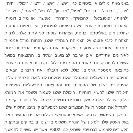
 "עשוי", "עשוי", "רצון", "יכול", "היה",
וי", "מתכוון", "לחפש", "מאמין", "מעריך",
ך", "להרהר", "אפשרי" או מילים דומות.
כפופות לסיכונים, אי ודאויות והנחות,
ף, הצהרות צופות פני עתיד אלה, לרבות
חה העתידי שלנו, הנחות מודל פנימיות
, משקפות את השקפותינו הנוכחיות ביחס
ובה לביצועים עתידיים. התוצאות בפועל
מהמידע הכלול בהצהרות צופות פני עתיד
לל, ללא הגבלה, את הדברים הבאים:
 שלנו ויכולתנו לנהל את הצמיחה שלנו;
 נטו וההוצאות התפעוליות הצפויות;
; היכולת שלנו לשמור ולשפר את המותג
וחרים חדשים, לשמור על סוחרים קיימים
רים שלנו למפעלים קיימים; התלות שלנו
אי ובאמצעי תשלום אחרים החושפת את
נאת תשלומים; שינויים בחוקים ובתקנות
הקשורים לשימוש בכרטיסי אשראי, כגון PSD2, אשר יש ועשויים להמשיך