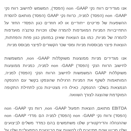
אנו מגדירים רווח נקי non -GAAP (הפסד), המשמש לחישוב רווח נקי
non -GAAP (הפסד) למניה, כרווח נקי GAAP (הפסד) מותאם להסרת
ם או לא חוזרים כגון הפסדי החזר על
ת להמרה שלנו וזכויות טרנצ‘ה מועדפות
צאות שאינן במזומן כגון פחת והפחתות,
ומסי שכר הקשורים לפיצוי מבוסס מניות.
אנו מגדירים מניות ממוצעות משוקללות non -GAAP, המשמשות
לחישוב הרווח הנקי (הפסד) non -GAAP למניה, כמניות ממוצעות
G המשמשות לחישוב הרווח הנקי (הפסד) למניה,
 הרגילות שהונפקו בקשר עם ההנפקה
לו היו מצטיינות נכון לתחילת התקופה
אה.
EBITDA מתואם, הוצאות תפעול non -GAAP, רווח נקי non -GAAP
(הפסד) ורווח נקי non -GAAP (הפסד) למניה הם מדדי non -GAAP
ו משתמשים בהם כמדד משלים לביצועים
 להשוות את הביצועים התפעוליים שלנו על