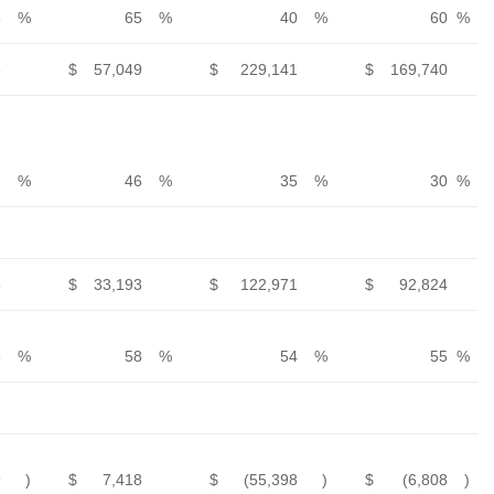
over year
23
%
65
%
Revenue
$
69,833
$
57,049
$
229,1
Increase in
revenues
year over
year
22
%
46
%
Gross profit
$
36,758
$
33,193
$
122,9
Gross profit
margin
53
%
58
%
Operating
profit (loss)
$
(22,809
)
$
7,418
$
(55,3