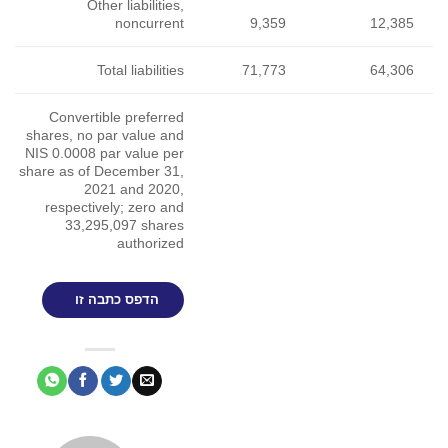
Other liabilities,
noncurrent
9
Total liabilities
71
Convertible preferred
shares, no par value and
NIS 0.0008 par value per
share as of December 31,
2021 and 2020,
respectively; zero and
33,295,097 shares
authorized
הדפס כתבה זו