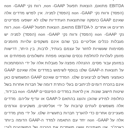
EBITDA מתואם, הוצאות תפעול non -GAAP, רווח נקי non -GAAP
(הפסד) ורווח נקי non -GAAP (הפסד) למניה. אין לפרש מדדים אלה
 שהתוצאות העתידיות שלנו לא יושפעו מפריטים
חריגים או אחרים. ל-EBITDA מתואם, הוצאות תפעול non -GAAP, רווח
נקי non -GAAP (הפסד) ורווח נקי non -GAAP (הפסד) למניה יש
ך שהם אינם משקפים עלויות מזומנים
עצמם בעתיד, לרבות, בין היתר, דרישות
ם שהוצאו מפחת ותשלומים מופחתים או
מפצה על מגבלות אלה על ידי ההסתמכות
על תוצאות ה-GAAP שלנו בנוסף לשימוש במדדים אלה שאינם GAAP
כאמצעי משלים לביצועים שלנו. המדדים שאינם GAAP המשמשים כאן
 בעלי כותרת דומה של חברות אחרות בשל
שיטות חישוב שונות. אין לראות במדדים הפיננסיים non -GAAP בבידוד,
כחלופה למידע שהוכן והוצג בהתאם ל-GAAP או עדיף עליהם. מדדים
על ידי אנליסטים, משקיעים וגורמים
חברות בתעשייה שלנו. על ידי מתן מדדים
אלה על non -GAAP יחד עם התאמה למדד ה-GAAP הדומה ביותר
 משפרים את ההבנה של המשקיעים לגבי