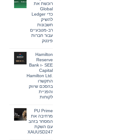
תוכנית
רוכשת את
Pink
Global
Changing
Lives®‎
Ledger כדי
של
להשיק
מרי
קיי
חשבונות
הופכת
רב-מטבעיים
חזון
עבור חברות
להשפעה
מדידה
פינטק
עבור
נשים
אין
ברחבי
תגובות
Hamilton
העולם
על
OpenFX
Reserve
רוכשת
Bank ו- SEE
את
Global
Capital
Ledger
Hamilton Ltd.‎
כדי
להשיק
התקשרו
חשבונות
בהסכם שיווק
רב-מטבעיים
והפניית
עבור
חברות
לקוחות
פינטק
אין
תגובות
PU Prime
על
Hamilton
מרחיבה את
Reserve
המסחר בזהב
Bank
ו-
עם השקת
SEE
XAUUSD247
Capital
Hamilton
אין