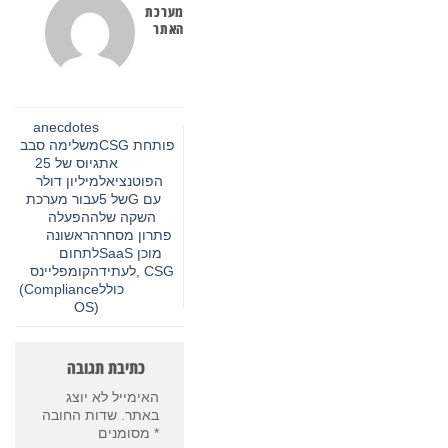
מערכת
האתר
anecdotes
CSG פותחת
משלימה סבב
את
גיוס של 25
הפוטנציאל
מיליון דולר
של 5G עם
עבור מערכת
השקה של
ההפעלה
פתרון מסחר
הראשונה
SaaS מוכן
לתחום
לעתיד, CSG
הקומפליינס
כולל
(Compliance
OS)
כתיבת תגובה
האימייל לא יוצג
באתר.
שדות החובה
*
מסומנים