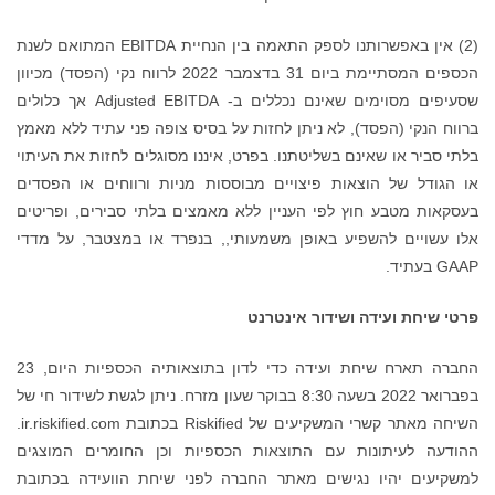
(2) אין באפשרותנו לספק התאמה בין הנחיית EBITDA המתואם לשנת
הכספים המסתיימת ביום 31 בדצמבר 2022 לרווח נקי (הפסד) מכיוון
שסעיפים מסוימים שאינם נכללים ב- Adjusted EBITDA אך כלולים
לחזות על בסיס צופה פני עתיד ללא מאמץ
. בפרט, איננו מסוגלים לחזות את העיתוי
ם מבוססות מניות ורווחים או הפסדים
ין ללא מאמצים בלתי סבירים, ופריטים
שמעותי,, בנפרד או במצטבר, על מדדי
נטרנט
החברה תארח שיחת ועידה כדי לדון בתוצאותיה הכספיות היום, 23
ואר 2022 בשעה 8:30 בבוקר שעון מזרח. ניתן לגשת לשידור חי של
השיחה מאתר קשרי המשקיעים של Riskified בכתובת ir.riskified.com.
אות הכספיות וכן החומרים המוצגים
ר החברה לפני שיחת הוועידה בכתובת