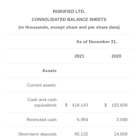
RISKIFIED L
CONSOLIDATED BALA
(in thousands, except share 
A
20
Assets
Current assets:
Cash and cash
equivalents
$
418
Restricted cash
6
Short-term deposits
85