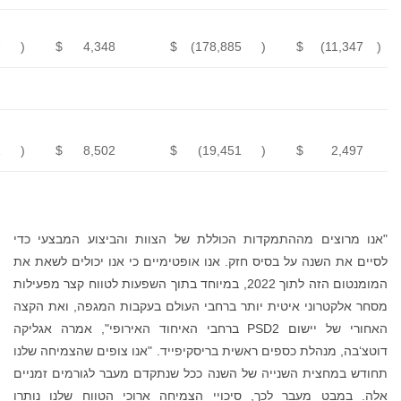
Net profit
(loss)
$
(23,057
)
$
4,348
$
(178,8
Adjusted
(1)
EBITDA
$
(6,951
)
$
8,502
$
(19,4
וללת של הצוות והביצוע המבצעי כדי
 אנו אופטימיים כי אנו יכולים לשאת את
נטום הזה לתוך 2022, במיוחד בתוך השפעות לטווח קצר מפעילות
ברחבי העולם בעקבות המגפה, ואת הקצה
רי של יישום PSD2 ברחבי האיחוד האירופי", אמרה אגליקה
 בריסקיפייד. "אנו צופים שהצמיחה שלנו
נה ככל שנתקדם מעבר לגורמים זמניים
יי הצמיחה ארוכי הטווח שלנו נותרו