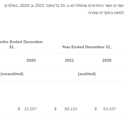
ושניים עשר החודשים שהסתיימו ב-31 בדצמבר 2021 וב-2020, באלפים
Three Months Ended December
31,
Year 
2021
2020
2021
(unaudited)
Gross
merchandise
volume
("GMV") in
(1)
millions
$
27,795
$
22,587
$
89,1
Increase in
GMV year