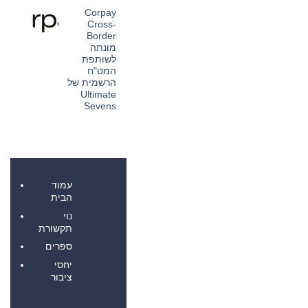
Ltd.‎
תגובות
התקשרו
Corpay
על
בהסכם
PU
Cross-
שיווק
Prime
והפניית
Border
מרחיבה
לקוחות
את
מונתה
המסחר
לשותפת
בזהב
עם
המט"ח
השקת
הרשמית של
XAUUSD247
Ultimate
Sevens
אין
תגובות
על
Corpay
Cross-
Border
מונתה
לשותפת
עמוד
המט"ח
הרשמית
הבית
של
Ultimate
נוי
Sevens
תקשורת
ספרים
יחסי
ציבור