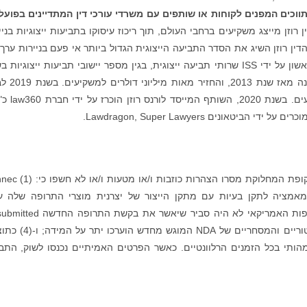
תווכים המפנים לקוחות או שותפים עם משרדי עורכי דין המתדיינים בפועל
רוזן מייצג משקיעים ברחבי העולם, תוך ריכוז עיסוקו בתביעות ייצוגיות בניי
הדין רוזן השיג את הסדר התביעה הייצוגית הגדול ביותר אי פעם בניירות ערך 
חברה סינית. משרד רוזן עורכי דין מדורג במקום הראשון על ידי ISS שרותי תביעה ייצוגית, בגין מספר יישובי תביעות ייצוגי
2017. המשרד מדורג בין ארבעת הראשונים מדי ש
משרד עורכי הדין החזיר 438 מיליון דולרים למשקי
אונים Lawdragon, Super Lawyers.
: על פי התביעה, הנתבעים לאורך כל תקופת המחלוקת מסרו הצ
 והגזימה במאמציה לתקן בעיות עם מתקן הייצור של יצרנית מוצרי התרופה שלה ע
PEDMARK; (2) כתוצאה מכך, מינהל המזון והתרופות האמריקאי לא היה סביר שיאשר את
PEDMARK ("NDA"); (3) בהתאם, הסיכויים הרגולטוריים והמסחריים של NDA
הותי בכל הזמנים הרלוונטיים. כאשר הפרטים האמיתיים נכנסו לשוק, התב