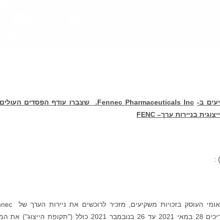
עים ב-
Fennec Pharmaceuticals Inc.
שצברו עודף הפסדים
העולים 
FENC
) 
משרד רוזן עורכי דין, משרד עורכי דין בינלאומי העוסק בזכו
Pharmaceuticals Inc. (נאסד"ק: FENC) בין התאריכים 28 במאי 2021 עד 26 בנובמבר 2021 כולל ("תקופת הייצו