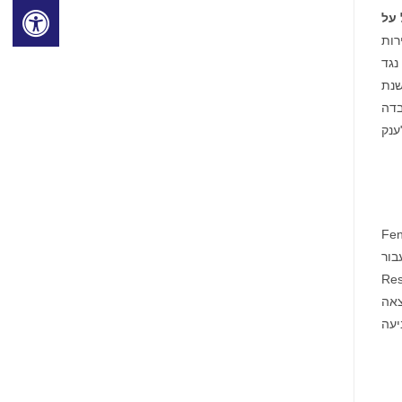
 על
רות
נגד
ות בשנת
נה מאז שנת 2013, והחזיר מאות מיליוני דולרים למשקיעים. בשנת 2019 לבדה
עים. בשנת 2020, השותף המייסד לורנס רוזן הוכרז על ידי חברת law360 כ"ענק
הרות כוזבות ו/או מטעות ו/או לא חשפו כי: (1) Fennec
בור
 בקשת התרופה החדשה Resubmitted
 המוגש מחדש הוערכו יתר על המידה; ו-(4) כתוצאה
יעה