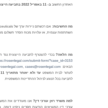
האחרון החשוב
ב- 11 באפריל 2022 בתביעה הייצוגית
מה החשיבות:
השתתפות עצמית, או עלויות מכוח הסדר תשלום מו
מה הלאה?
בכדי להצטרף לתביעה הייצוגית נגד חברת Fennec Pharmaceuticals, או למידע אודות התביעה הייצוג
tps://rosenlegal.com/submit-form/?case_id=3153
הבאים:
cases@rosenlegal.com
,
osenlegal.com
לעתור לבית המשפט
עד ולא יאוחר מתאריך
11
ב
לתביעה בכל הנוגע לניהול ההתדיינות המשפטית.
למה משרד רוזן עורכי דין?
אנו מעודדים את המשקיע
עורכי דין המוציאים הודעות חסרים ניסיון דומה