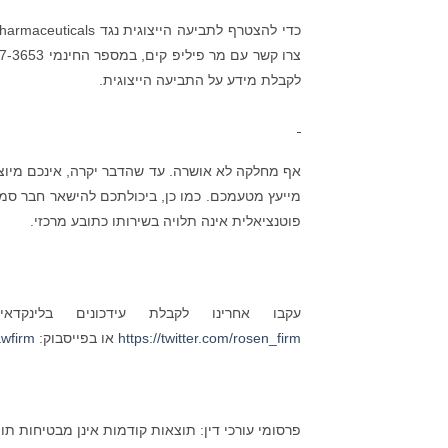
כדי להצטרף לתביעה הייצוגית נגד Fennec Pharmaceuticals, הכנסו ל-
צרו קשר עם מר פיליפ קים, במספר החינמי 866-767-3653, או בדוא"ל הבאים
לקבלת מידע על התביעה הייצוגית.
אף מחלקה לא אושרה. עד שהדבר יקרה, אינכם מיוצג
מייעץ מטעמכם. כמו כן, ביכולתכם להישאר חבר סמו
פוטנציאלית אינה תלויה בשירותו כתובע מרכזי.
עקבו אחרינו לקבלת עידכונים בלינקדא
https://twitter.com/rosen_firm
או בפייסבוק:
wfirm/
פרסומי עורכי דין: תוצאות קודמות אינן מבטיחות תו