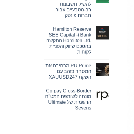
Pink
להשיק חשבונות
Changing
Lives®‎
רב-מטבעיים עבור
של
חברות פינטק
מרי
קיי
אין
הופכת
תגובות
חזון
Hamilton Reserve
על
להשפעה
OpenFX
Bank ו- SEE Capital
מדידה
רוכשת
עבור
Hamilton Ltd.‎ התקשרו
את
נשים
Global
בהסכם שיווק והפניית
ברחבי
Ledger
העולם
לקוחות
כדי
להשיק
אין
חשבונות
תגובות
רב-מטבעיים
PU Prime מרחיבה את
על
עבור
Hamilton
המסחר בזהב עם
חברות
Reserve
פינטק
השקת XAUUSD247
Bank
ו-
אין
SEE
תגובות
Capital
Corpay Cross-Border
על
Hamilton
PU
מונתה לשותפת המט"ח
Ltd.‎
Prime
התקשרו
הרשמית של Ultimate
מרחיבה
בהסכם
את
Sevens
שיווק
המסחר
והפניית
אין
בזהב
לקוחות
עם
תגובות
על
השקת
Corpay
XAUUSD247
Cross-
Border