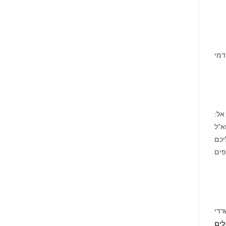
לא דמי
866-767-3653, או בדוא"ל
יכם
פים
רדי
ים