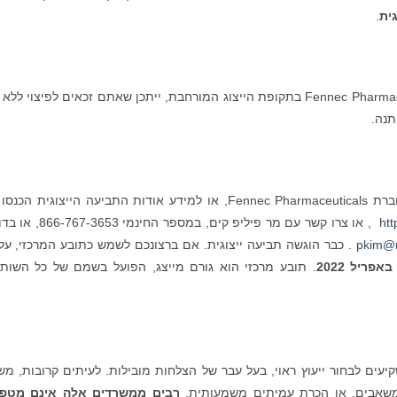
.
אם רכשתם ניירות ערך של Fennec Pharmaceuticals בתקופת הייצוג המורחבת, ייתכן שאתם זכאים לפיצוי ל
תנה.
ית הכנסו אל:
ht
, או צרו קשר עם מר פיליפ קים, במספר החינמי 
pkim@r
. כבר הוגשה תביעה ייצוגית. אם ברצונכם לשמש כתובע המרכזי, על
אפריל 2022
.
תובע מרכזי הוא גורם מייצג, הפועל בשמם של כל השות
ים לבחור ייעוץ ראוי, בעל עבר של הצלחות מובילות. לעיתים קרובות, מש
, משאבים, או הכרת עמיתים משמעותית.
רבים ממשרדים אלה אינם מטפל