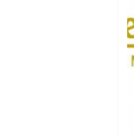
מונתה
לשותפת
המט"ח
הרשמית
של
Ultimate
Sevens