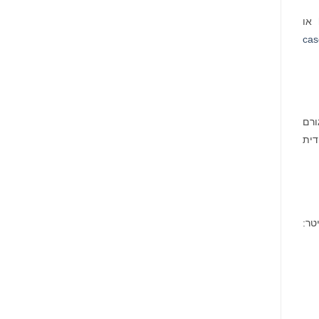
או
cas
ורם
דית
ר: