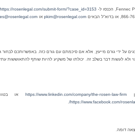
https://rosenlegal.com/submit-form/?case_id=3153
pkim@rosenlegal.com
או
es@rosenlegal.com
ים על ידי גורם מייעץ, אלא אם סיכמתם עם גורם כזה. באפשרותכם לבחור ג
י ולא לעשות דבר בשלב זה. יכולתו של משקיע להיות שותף להתאוששות עתי
ין
https://www.linkedin.com/company/the-rosen-law-firm
או בטוויט
.
https://www.facebook.com/rosenla
צאה דומה.