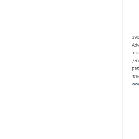
Advent Internatio שנוסדה בשנת 1984 היא אחת המשקיעים הפרטיים הגדולים והמנוסים ביותר בעולם. החברה השקיעה ב-390
ם בניהול של 86 מיליארד דולר. עם 15 משרדים ב-12 מדינות, Advent
המשרד
אי;
 לספק
אתר
www