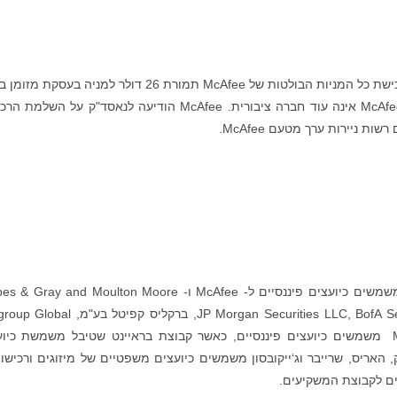
ב-8 בנובמבר 2021 הודיעה קבוצת המשקיעים על רכישת כל המניות הבולטות של McAfee תמורת 26 דולר למניה בעס
של יותר מ-14 מיליארד דולר. כתוצאה מהעסקה, McAfee אינה עוד חברה ציבורית. McAfee הודיעה לנאסד"ק על ה
 ניירות ערך מטעם McAfee.
גולדמן זאקס ושות‘ LLC ומורגן סטנלי ושות‘ LLC משמשים כיועצים פיננסיים ל- McAfee ו- y and Moulton Moore
Stella משמשים כיועצים משפטיים. JP Morgan Securities LLC, BofA Securities, Inc, ברקליס קפי
Markets Inc, Evercore and DBO Partners LLC משמשים כיועצים פיננסיים, כאשר קבוצת בראיינט שטיבל משמשת כ
אריס, שרייבר וג‘ייקובסון משמשים כיועצים משפטיים של מיזוגים ורכישות