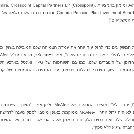
בראשות Advent International Corporation (Advent) ומימון באמצעות ra, Crosspoint Capital Partners LP (Crosspoint
ed (GIC
ת המשקיעים כדי לחזק עוד יותר את עמדת הצמיחה שלנו המובילה בשוק, כ
למית למיליוני צרכנים ברחבי העולם", אמר
פיטר ליב
"הרכישה הזו מתאפשרת בגלל התרומות יוצאות הדופן של העובדים שלנו, כמו גם השותפות של TPG ו
המתמקד בשוק הצרכני בבעלות פרטית, עם התמיכה והמומחיות של קב
, יועץ בכיר ב-Permira, יהפוך ליו"ר מועצת המנהלים של McAfee. צ‘יזן אמר: "הצורך בש
מקוונים מותאמים, חדשניים ואינטואיטיביים מעולם לא היה גדול יותר, ו-McAfee ממוקמת באופן מיטבי לספק מענה ל
בילה שלה ואת בסיס הלקוחות הנאמן שלה. אני אסיר תודה על ההצטר
חברה שיגיע ללא ספק".