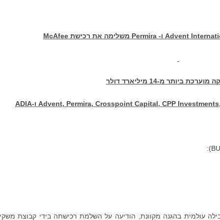
Advent Internati
ו-
Permira
משלימה את רכישת
McAfee
וערכת ביותר מ-14 מיליארד דולר
CPP Investments
,
Crosspoint Capital
,
Permira
,
Advent
ו-
ADIA
):
BU
M), מובילה עולמית בהגנה מקוונת, הודיעה על השלמת רכישתה בידי קבוצת משקי