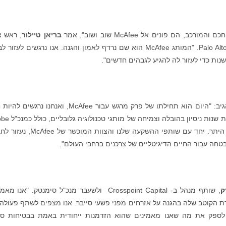
ם פונים אל McAfee שוב ושוב", אמר
בריאן טיילור
, ראש צ
ההשקעות הטכנולוגיות של Advent ושותף מנהל ב-Palo Alto. "המותג McAfee הוא שם נרדף לאמון והגנה. אנו נרגשים לעז
נות כדי לעזור לה להגיע לגבהים חדשים".
, מנהל טכנולוגיה משותף ב-Permira, הגיב: "היום הוא תחילתו של פרק מרגש עבור McAfee, ואנחנו נ
ממנו. כחבר מועצת המנהלים, ברוס מביא עמו עשרות שנות 
וכחבר מועצת המנהלים ב-Oracle ו-Synopsys, בין היתר. יחד עם שותפי ההשקעה שלנו והצוו
טחה עבור החיים הדיגיטליים של צרכנים ברחבי העולם".
ק
, שותף מנהל ב- Crosspoint Capital ולשעבר מנכ"ל סימנטק. "אנו מ
ור McAfee להרחיב את עמדת הקוטב שלה בהגנה על אזרחים מפני פשעי סייבר. אנו מצפים לשתף פעול
צת המשקיעים כדי לספק את מה שאנו מאמינים שהוא הזדמנות ייחודית באמת בבטיחות סי