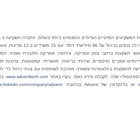
nal
חברות ב-42 מדינות, ונכון ל-30 בספטמבר 2021 היו לה נכסי
מה צוות משולב גלובלית של למעלה מ-250 אנשי השקעות ברחבי צפון אמריקה, אירופה, אמריקה הלטינית ואסיה. 
ים עסקיים ופיננסיים; שירותי בריאות; תעשייתי; קמעונאות, צרכנות ופנ
גיה. במשך למעלה מ-35 שנה, Advent הוקדשה להשקעות בינלאומיות ונשארה מחויבת לשותפות עם צוותי ניהול כדי
פורטפוליו שלה. לקבלת מידע נוסף, בקרו באתר
www.adventtech.com
, ב
או בלינקדאין של Advent בכתובת
.linkedin.com/company/advent-