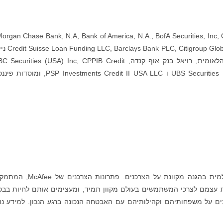
וב עבור העסקה סופק במקור על ידי gan Chase Bank, N.A, Bank of America, N.A., BofA Securities, Inc, Credit
Suisse AG, סניף איי קיימן, l Markets Inc, HSBC
ערך (ארה"ב) בע"מ, HSBC בנק ארה"ב, האגודה הלאומית, רויאל בנק אוף קנדה, rities (USA) Inc, CPPIB Credit
Investments Inc, UBS AG, סניף סטמפורד, UBS Securities LLC ו Investments Credit II USA LLC
McAfee Corp. (נאסד"ק: MCFE) היא מובילה עולמית בהגנה מקוונת על הצרכנים. פתרו
ת עצמם לצרכי המשתמשים בעולם מקוון תמיד, ומעצימים אותם לחיות בב
ים על משפחותיהם וקהילותיהם עם האבטחה הנכונה ברגע הנכון. למידע נו