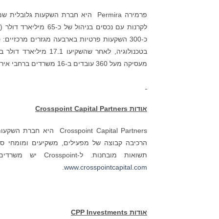
מעסיקה מעל 360 עובדים ב-16 משרדים ברחבי אירופה, צפון אמריקה ואסיה.
אודות
Crosspoint Capital Partners
הרכיבה קבוצה של מפעילים, משקיעים ומומחי סקט
תשואות מובחנות. ל-Crosspoint יש משרדים במנלו פארק, קליפורניה ובוסטון, מסצ‘וסטס. למידע נוסף בקרו:
.
www.crosspointcapital.com
אודות
CPP Investments