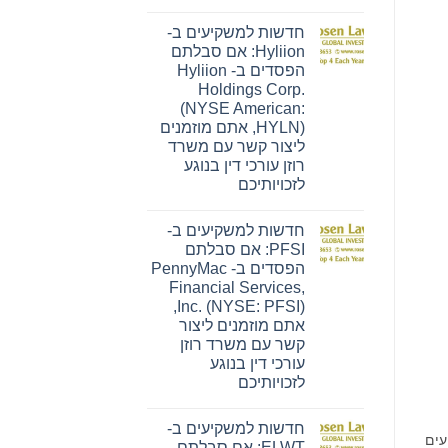
אין
תגובות
חדשות למשקיעים ב-
על
חדשות
Hyliion: אם סבלתם
למשקיעים
הפסדים ב- Hyliion
ב-
Ensign:
Holdings Corp.
אם
(NYSE American:
סבלתם
הפסדים
HYLN), אתם מוזמנים
ב-
ליצור קשר עם משרד
The
Ensign
רוזן עורכי דין בנוגע
Group,
לזכויותיכם
Inc.
(נאסד"ק:
אין
ENSG),
תגובות
אתם
חדשות למשקיעים ב-
על
מוזמנים
חדשות
PFSI: אם סבלתם
ליצור
למשקיעים
קשר
הפסדים ב- PennyMac
ב-
עם
Hyliion:
Financial Services,
משרד
אם
Inc. (NYSE: PFSI),
רוזן
סבלתם
עורכי
הפסדים
אתם מוזמנים ליצור
דין
ב-
קשר עם משרד רוזן
בנוגע
Hyliion
לזכויותיכם
Holdings
עורכי דין בנוגע
Corp.
לזכויותיכם
(NYSE
American:
אין
HYLN),
תגובות
אתם
חדשות למשקיעים ב-
על
מוזמנים
עים
חדשות
ELWT: אם סבלתם