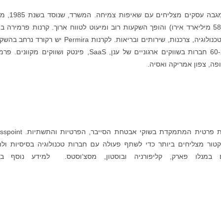
פרמירה Permira היא חברת השקעות גלובלית שמגבה עסק
לקרנות עם נכסים בניהול של כ-65 מיליארד דולר (58 מיליארד אירו) והופך השקעות רוב ומיעוט לטווח ארוך. קרנות פרמירה 
כ-300 השקעות פרטיות בארבעה מגזרים מרכזיים: טכנולוגיה, צרכנות, שירותים ובריאות. לקרנות Permira יש ר
בטכנולוגיה, לאחר שהשקיעו 17.1 מיליארד דולר ב-60 חברות בשווקים ארגוניים של ענן, SaaS, פינטק ושווקים מק
Crosspoint Capital Partners היא חברת השקעות פרטית המתמקדת בשוקי אבטחת 
ור מצליחים ביותר כדי לשתף פעולה עם חברות טכנולוגיה בסיסיות ולה