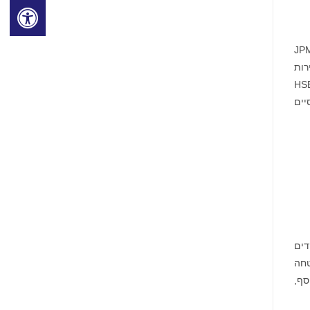
JPMor
Credit Suisse Loan Funding LLC, Barclays Bank PLC, Citigroup Globa ניירות
HSBC Secu
PSP , ומוסדות פיננסיים
נות הצרכנים של McAfee, המתמקדים
טחה
סף,