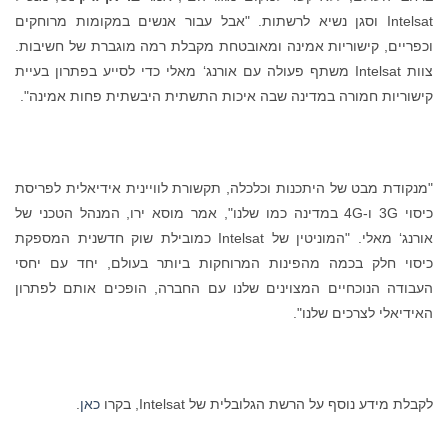
Intelsat וסגן נשיא לרשתות. "אבל עבור אנשים במקומות מרוחקים
וכפריים, קישוריות אמינה ומאובטחת מקבלת רמה מוגברת של חשיבות.
צוות Intelsat משתף פעולה עם אורנג‘ מאלי כדי לסייע בפתרון בעיית
קישוריות חמורה במדינה שבה איכות התשתית היבשתית פחות אמינה".
"מנקודת מבט של היתכנות וכלכלה, תקשורת לוויינית אידיאלית לפריסת
כיסוי 3G ו-4G במדינה כמו שלנו", אמר מוסא ירו, המנהל הטכני של
אורנג‘ מאלי. "המוניטין של Intelsat כמובילת שוק חדשנית המספקת
כיסוי חלק בכמה מהפינות המרוחקות ביותר בעולם, יחד עם יחסי
העבודה הנוכחיים המצוינים שלנו עם החברה, הופכים אותם לפתרון
האידיאלי לצרכים שלנו".
לקבלת מידע נוסף על הרשת הגלובלית של Intelsat, בקרו
כאן
.