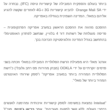
ביותר בעולם והספקית המובילה של קישוריות טיסה (IFC), נבחרה על
ידי Orange Mali SA להביא קישוריות 3G ו-4G לאזורים שקשה להגיע
אליהם במאלי, המדינה השמינית בגודלה באפריקה.
ההסכם מהווה את ההסכם הראשון במערב אפריקה הפרנקופונית –
פריסה מוצלחת של רשתות דור 4 בלוויין, שנחשב לפתרון האופטימלי
בהתחשב בגודל המדינה והלוגיסטיקה הכרוכה בכך.
אורנג‘ מאלי היא מפעילת הרשת הסלולרית המובילה במאלי וזכתה בשני
פרסים יוקרתיים על ידי OOKLA (מבחן מהירות פס רחב גלובלי) כ"רשת
הסלולרית המהירה ביותר במערב אפריקה" ו"ספק שירותי האינטרנט
המהיר ביותר של מאלי".
"Intelsat נמצאת במשימה לספק קישוריות איכותית ומהימנה לאנשים
ברחבי העולם, ללא קשר למקום מגוריהם", אמר
בריאן ג‘קינס
, מנכ"ל