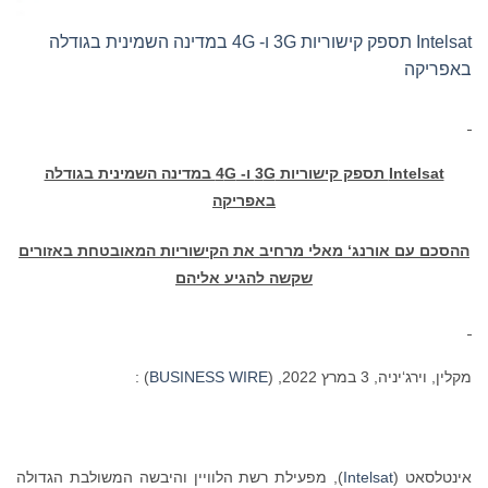
Intelsat תספק קישוריות 3G ו- 4G במדינה השמינית בגודלה
באפריקה
Intelsat
תספק קישוריות 3
G
ו- 4
G
במדינה השמינית בגודלה
באפריקה
ההסכם עם אורנג‘ מאלי מרחיב את הקישוריות המאובטחת באזורים
שקשה להגיע אליהם
מקלין, וירג‘יניה, 3 במרץ 2022, (
BUSINESS WIRE
) :
אינטלסאט (
Intelsat
), מפעילת רשת הלוויין והיבשה המשולבת הגדולה