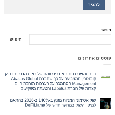
חיפוש
חיפוש
פוסטים אחרונים
בית המשפט התיר את פרסומה של ראיה מרכזית בתיק
קובנטרי, המצביעה על כך שחברת Abacus Global
Management הסתמכה על הערכות תוחלת חיים
קצרות של חברת Lapetus והטעתה משקיעים
אין
תגובות
שוק אסימוני המניות מזנק ב-140% ב-2026 בהתאם
על
בית
למיפוי השוק במחקר חדש של DeFiLlama
המשפט
התיר
אין
את
תגובות