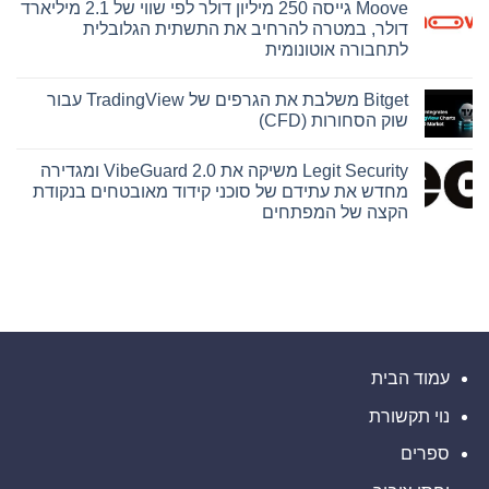
Moove גייסה 250 מיליון דולר לפי שווי של 2.1 מיליארד
על
פרסומה
של
שוק
דולר, במטרה להרחיב את התשתית הגלובלית
ראיה
אסימוני
לתחבורה אוטונומית
המניות
מרכזית
מזנק
בתיק
אין
קובנטרי,
ב-140%
תגובות
ב-2026
המצביעה
Bitget משלבת את הגרפים של TradingView עבור
על
על
בהתאם
Moove
שוק הסחורות (CFD)
כך
למיפוי
גייסה
השוק
שחברת
250
אין
במחקר
Abacus
מיליון
תגובות
חדש
Global
Legit Security משיקה את VibeGuard 2.0 ומגדירה
על
דולר
של
Management
לפי
Bitget
מחדש את עתידם של סוכני קידוד מאובטחים בנקודת
הסתמכה
DeFiLlama
שווי
משלבת
על
הקצה של המפתחים
של
את
הערכות
2.1
הגרפים
אין
תוחלת
של
מיליארד
חיים
תגובות
דולר,
TradingView
על
קצרות
עבור
במטרה
Legit
של
שוק
להרחיב
Security
חברת
את
הסחורות
משיקה
Lapetus
(CFD)
התשתית
את
והטעתה
הגלובלית
VibeGuard
משקיעים
לתחבורה
2.0
אוטונומית
ומגדירה
מחדש
עמוד הבית
את
עתידם
נוי תקשורת
של
סוכני
קידוד
ספרים
מאובטחים
בנקודת