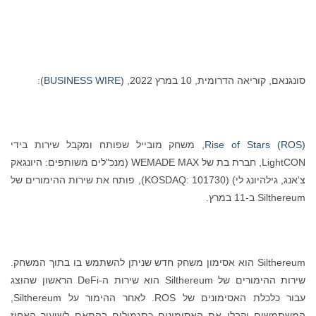
סונגנאם, קוריאה הדרומית, 10 במרץ 2022, (
BUSINESS WIRE
):
Rise of Stars (ROS)
, משחק מובייל שפותח ומקבל שירות בידי
LightCON, חברת בת של WEMADE MAX (מנכ"לים משותפים: היונגאק
צ‘אנג, גילהיונג לי) (KOSDAQ: 101730), פותח את שירות ההימורים של
Silthereum ב-11 במרץ.
Silthereum הוא אסימון משחק חדש שניתן להשתמש בו בתוך המשחק.
שירות ההימורים של Silthereum הוא שירות ה-DeFi הראשון שהוצג
עבור כלכלת האסימונים של ROS. לאחר ההימור על Silthereum,
המשתמשים יקבלו את האסימונים כתגמולים בהתאם לשיעור האחוז