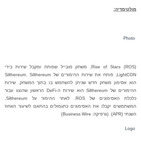
מולטימדיה:
Photo
Rise of Stars (ROS), משחק מובייל שפותח ומקבל שירות בידי
LightCON, פותח את שירות ההימורים של Silthereum. Silthereum
הוא אסימון משחק חדש שניתן להשתמש בו בתוך המשחק. שירות
ההימורים של Silthereum הוא שירות ה-DeFi הראשון שהוצג עבור
כלכלת האסימונים של ROS. לאחר ההימור על Silthereum,
המשתמשים יקבלו את האסימונים כתגמולים בהתאם לשיעור האחוז
השנתי (APR). (גרפיקה: Business Wire)
Logo