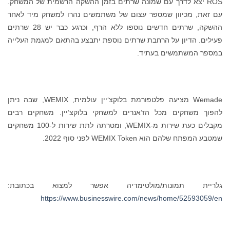
ROS יצא לדרך עם שמונה שרתים בזמן ההשקה הרשמית של המשחק.
עם זאת, מכיוון שמספר עצום של משתמשים נהרו למשחק מיד לאחר
ההשקה, שרתים חדשים נוספו ללא הרף, וכרגע כבר יש 28 שרתים
פעילים. הדיון על הרחבת שרתים נוספת יתבצע בהתאם למגמת העלייה
במספר המשתמשים בעתיד.
Wemade מציעה פלטפורמת בלוקצ‘יין עולמית, WEMIX, שבה ניתן
להפוך משחקים מכל הז‘אנרים למשחקי בלוקצ‘יין. משחקים רבים
מקבלים כעת שירות מ-WEMIX, ומטרתה לתת שירות ל-100 משחקים
שמטבע המפתח שלהם הוא WEMIX Token לפני סוף 2022.
גלריית תמונות/מולטימדיה אפשר למצוא בכתובת:
https://www.businesswire.com/news/home/52593059/en