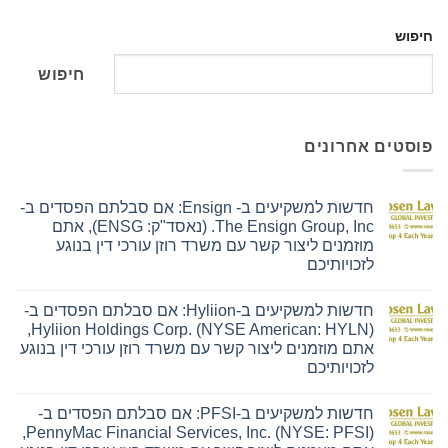
חיפוש
חיפוש
פוסטים אחרונים
חדשות למשקיעים ב- Ensign: אם סבלתם הפסדים ב-
The Ensign Group, Inc. (נאסד"ק: ENSG), אתם
מוזמנים ליצור קשר עם משרד רוזן עורכי דין בנוגע
לזכויותיכם
אין
תגובות
חדשות למשקיעים ב-Hyliion: אם סבלתם הפסדים ב-
על
חדשות
Hyliion Holdings Corp. (NYSE American: HYLN),
למשקיעים
אתם מוזמנים ליצור קשר עם משרד רוזן עורכי דין בנוגע
ב-
Ensign:
לזכויותיכם
אם
אין
סבלתם
תגובות
הפסדים
חדשות למשקיעים ב-PFSI: אם סבלתם הפסדים ב-
על
ב-
חדשות
The
PennyMac Financial Services, Inc. (NYSE: PFSI),
למשקיעים
Ensign