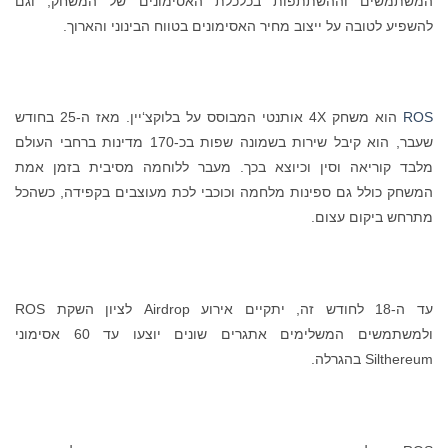
המשתמשים וההשתתפות בכלכלת האסימונים של המשחק, וגם
להשפיע לטובה על ייצוב מחיר האסימונים בטווח הבינוני והארוך.
ROS
הוא משחק 4X אותנטי המבוסס על בלוקצ‘יין. מאז ה-25 בחודש
שעבר, הוא קיבל שירות בשמונה שפות בכ-170 מדינות ברחבי העולם
מלבד קוריאה וסין וכיוצא בכך. מעבר ללוחמה מסיבית בזמן אמת
המשחק כולל גם ספינות מלחמה וכוכבי לכת מעוצבים בקפידה, כשהכל
מתרחש ביקום עצום.
עד ה-18 לחודש זה, יתקיים אירוע Airdrop לציון השקת ROS
ולמשתמשים המשלימים אתגרים שונים יוצעו עד 60 אסימוני
Silthereum בהגרלה.