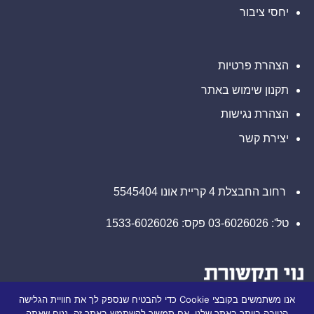
ליצור
דין
יחסי ציבור
קשר
בנוגע
עם
לזכויותיכם
משרד
רוזן
עורכי
דין
הצהרת פרטיות
בנוגע
לזכויותיכם
תקנון שימוש באתר
הצהרת נגישות
יצירת קשר
רחוב החבצלת 4 קריית אונו 5545404
טל': 03-6026026 פקס: 1533-6026026
אנו משתמשים בקובצי Cookie כדי להבטיח שנספק לך את חוויית הגלישה
הטובה ביותר באתר שלנו. אם תמשיך להשתמש באתר זה, נניח שאתה