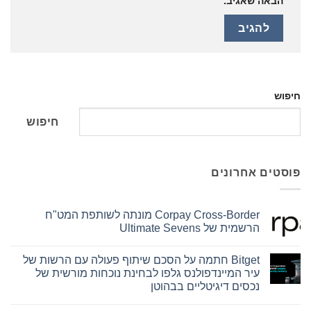
הבאה שאגיב.
חיפוש
חיפוש
פוסטים אחרונים
Corpay Cross-Border מונתה לשותפת המט"ח
הרשמית של Ultimate Sevens
אין
תגובות
Bitget חתמה על הסכם שיתוף פעולה עם הרשות של
על
Corpay
עיר המיינדפולנס גלפו לבחינת נוכחות מורשית של
Cross-
נכסים דיגיטליים בבהוטן
Border
מונתה
אין
לשותפת
תגובות