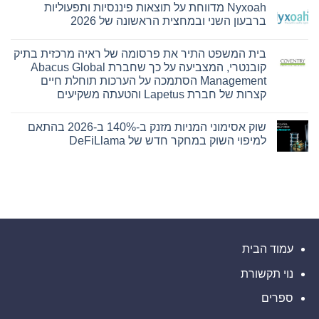
המט"ח
Nyxoah מדווחת על תוצאות פיננסיות ותפעוליות
על
הרשמית
Bitget
ברבעון השני ובמחצית הראשונה של 2026
של
חתמה
Ultimate
על
אין
Sevens
הסכם
תגובות
בית המשפט התיר את פרסומה של ראיה מרכזית בתיק
על
שיתוף
פעולה
Nyxoah
קובנטרי, המצביעה על כך שחברת Abacus Global
עם
מדווחת
Management הסתמכה על הערכות תוחלת חיים
על
הרשות
של
תוצאות
קצרות של חברת Lapetus והטעתה משקיעים
עיר
פיננסיות
אין
ותפעוליות
המיינדפולנס
גלפו
ברבעון
תגובות
שוק אסימוני המניות מזנק ב-140% ב-2026 בהתאם
על
השני
לבחינת
בית
נוכחות
ובמחצית
למיפוי השוק במחקר חדש של DeFiLlama
המשפט
מורשית
הראשונה
התיר
של
של
אין
את
2026
נכסים
תגובות
על
פרסומה
דיגיטליים
של
שוק
בבהוטן
ראיה
אסימוני
המניות
מרכזית
מזנק
בתיק
קובנטרי,
ב-140%
ב-2026
המצביעה
על
בהתאם
כך
למיפוי
עמוד הבית
השוק
שחברת
במחקר
Abacus
נוי תקשורת
חדש
Global
של
Management
הסתמכה
DeFiLlama
ספרים
על
הערכות