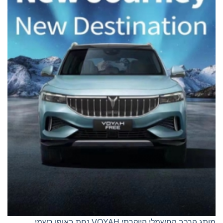
מותג הרכב החשמלי היוקרתי VOYAH נחת באופן רשמי