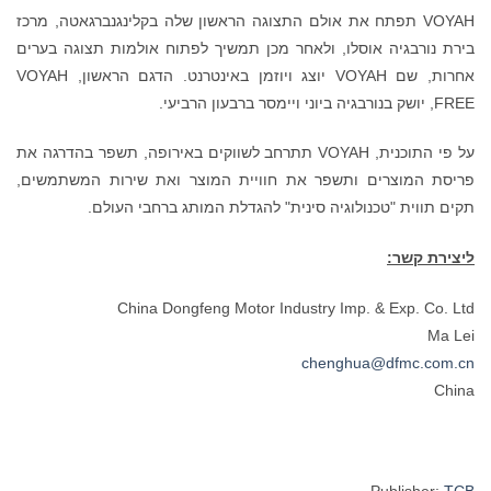
VOYAH תפתח את אולם התצוגה הראשון שלה בקלינגנברגאטה, מרכז
בירת נורבגיה אוסלו, ולאחר מכן תמשיך לפתוח אולמות תצוגה בערים
אחרות, שם VOYAH יוצג ויוזמן באינטרנט. הדגם הראשון, VOYAH
FREE, יושק בנורבגיה ביוני ויימסר ברבעון הרביעי.
על פי התוכנית, VOYAH תתרחב לשווקים באירופה, תשפר בהדרגה את
פריסת המוצרים ותשפר את חוויית המוצר ואת שירות המשתמשים,
תקים תווית "טכנולוגיה סינית" להגדלת המותג ברחבי העולם.
ליצירת קשר:
China Dongfeng Motor Industry Imp. & Exp. Co. Ltd
Ma Lei
chenghua@dfmc.com.cn
China
Publisher:
TCB