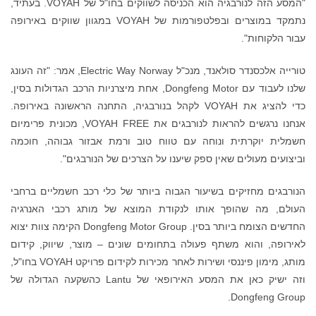
"המסע הזה לנורבגיה הוא הכניסה לשווקים בחו"ל של VOYAH. בעתיד,
נתמקד במוצרים ובפלטפורמות של VOYAH במגוון שווקים באירופה
עבור הלקוחות".
טורייה אלכסנדר סולאנד, מנכ"ל Electric Way Norway, אמר: "זה העונג
שלנו לעבוד עם Dongfeng Motor, אחת מיצרניות הרכב הגדולות בסין,
כדי להציג את VOYAH לקהל בנורבגיה, התחנה הראשונה באירופה.
אנחנו נרגשים להראות לנורבגים את VOYAH FREE, מכונית פרימיום
חשמלית יוקרתית ונוחה עם טווח טוב ורמת אבזור גבוהה, חוכמה
וביצועים מעולים שאין ספק שיענו על הצרכים של הנורבגים".
הנורבגים מחזיקים בשיעור הגבוה ביותר של כלי רכב חשמליים ברחבי
העולם, מה שהופך אותו לנקודת המוצא של מותג רכבי האנרגיה
החדשים הצומח ביותר בסין. Dongfeng Motor Group הקימה צוות יצוא
לאירופה, והוא משתף פעולה בתחומים שונים – מוצר, שיווק, קידום
מותג, מימון פיננסי ושירות לאחר מכירות לקידום פרויקט VOYAH בחו"ל,
וזה ישיק כאן את המסע האירופאי של Lantu כהשקעה הגדולה של
Dongfeng Group.