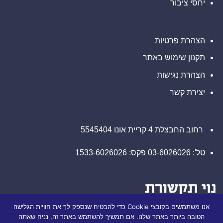
יחסי ציבור
תוחלת
חיים
קצרות
של
חברת
Lapetus
הצהרת פרטיות
והטעתה
משקיעים
תקנון שימוש באתר
הצהרת נגישות
יצירת קשר
רחוב החבצלת 4 קריית אונו 5545404
טל': 03-6026026 פקס: 1533-6026026
אנו משתמשים בקובצי Cookie כדי להבטיח שנספק לך את חוויית הגלישה
הטובה ביותר באתר שלנו. אם תמשיך להשתמש באתר זה, נניח שאתה