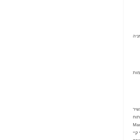
ניה
מות
1 במטרה אחת: להעשיר
ינות. כחברה לפיתוח
 חונכות, הסברה, נטוורקינג וחדשנות. Mary Kay
קיי