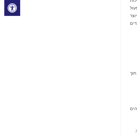
לות
ולפעול
עומת בסיס בסיסי של 2020 לק"ג מיוצר
ליעדים
שותפות בת 32 השנים שלה עם The Nature Conservancy ותמיכה ב-11 פרויקטי מים גלובליים בשנת 2022 תוך
הים