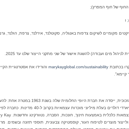
 החוף של חוף המפרץ);
 ו
טים מקומיים לשיקום צדפות באנגליה, סקוטלנד, אירלנד, צרפת, הולנד, גרמ
קרו בכתובת
marykayglobal.com/sustainability
והורידו את אסטרטגיית הקיי
קיימא".
מרי קיי אש, אחת מהמנפצות המקוריות של תקרת הזכוכית, ייסדה את חברת היופי החלומית שלה בשנת 963
את חיי הנשים. החלום הזה התפתח לחברה של מיליארדי דולרים בעלת מיליוני מוכרות עצמאיות בקרוב ל-40 מד
יזמות, Mary Kay מחויבת להעצים נשים במסען לעצמאות כלכלית באמצעות חינוך,
צור מוצרים לטיפוח העור, קוסמטיקה צבעונית, תוספי תזונה ובשמים. מרי 