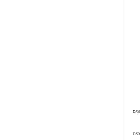
נים
מים