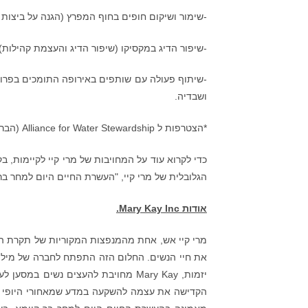
-שימור ושיקום חופים בחוף המפרץ (הגנה על ביצות
-שיפור הדיג במקסיקו (שיפור הדיג והעצמת קהילות);
-שיתוף פעולה עם שותפים באירופה התומכים בפרויק
ושבדיה.
*הצטרפות ל Alliance for Water Stewardship (הברית לניהול מים ועבודה) להשגת אישור של שני מתקני הייצור שלנו עד 2025.
כדי לקרוא עוד על המחויבות של מרי קיי לקיימות, ב
הגלובלית של מרי קיי, "העשרת החיים היום למחר בר 
אודות
Mary Kay Inc.
הקדישה את עצמה להשקעה במדע שמאחורי היופי וליי