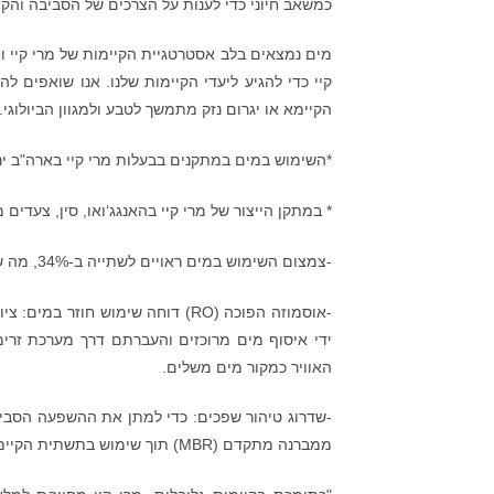
כמשאב חיוני כדי לענות על הצרכים של הסביבה והקה
מים נמצאים בלב אסטרטגיית הקיימות של מרי קיי וחיו
קיי כדי להגיע ליעדי הקיימות שלנו. אנו שואפים 
הקיימא או יגרום נזק מתמשך לטבע ולמגוון הביולוגי
*השימוש במים במתקנים בבעלות מרי קיי בארה"ב ירד ב-36% בין השנים 2017
* במתקן הייצור של מרי קיי בהאנגג‘ואו, סין, צעדי
-צמצום השימוש במים ראויים לשתייה ב-34%, מה שחוסך כ-913,480 גלונים של מים ראויים לשתייה בשנה.
-אוסמוזה הפוכה (RO) דוחה שימוש 
ידי איסוף מים מרוכזים והעברתם דרך מערכת זרי
האוויר כמקור מים משלים.
-שדרוג טיהור שפכים: כדי למתן את ההשפעה הסביבת
ממברנה מתקדם (MBR) תוך שימוש בתשתית הקיימת כדי לשפר את יכולת הטיפול בשפכים ולהפחית את פליטת הבוצה ב -40%.