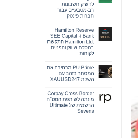
Pink
להשיק חשבונות
Changing
Lives®‎
רב-מטבעיים עבור
של
חברות פינטק
מרי
קיי
אין
הופכת
תגובות
חזון
Hamilton Reserve
על
להשפעה
OpenFX
Bank ו- SEE Capital
מדידה
רוכשת
עבור
Hamilton Ltd.‎ התקשרו
את
נשים
Global
בהסכם שיווק והפניית
ברחבי
Ledger
העולם
לקוחות
כדי
להשיק
אין
חשבונות
תגובות
רב-מטבעיים
PU Prime מרחיבה את
על
עבור
Hamilton
המסחר בזהב עם
חברות
Reserve
פינטק
השקת XAUUSD247
Bank
ו-
אין
SEE
תגובות
Capital
Corpay Cross-Border
על
Hamilton
PU
מונתה לשותפת המט"ח
Ltd.‎
Prime
התקשרו
הרשמית של Ultimate
מרחיבה
בהסכם
את
Sevens
שיווק
המסחר
והפניית
אין
בזהב
לקוחות
עם
תגובות
על
השקת
Corpay
XAUUSD247
Cross-
Border