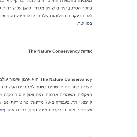
מאמינה בהעשרת החיים היום למחר בר קיימא, בש
בחקר הסרטן, קידום שוויון מגדרי, להגן על שורדות
ללכת בעקבות החלומות שלהם. קבלו מידע נוסף
com
בטוויטר
.
אודות
The Nature Conservancy
The Nature Conservancy
הוא ארגון שימור עולמ
יוצרים פתרונות חדשניים בשטח לאתגרים הקשים ביות
האקלים, משמרים אדמות, מים ואוקיינוסים בקנה מי
קיימא יותר. בעבודה ב-79 מדי
ושותפים אחרים. לקבלת מידע נוסף, בקרו באתר
org