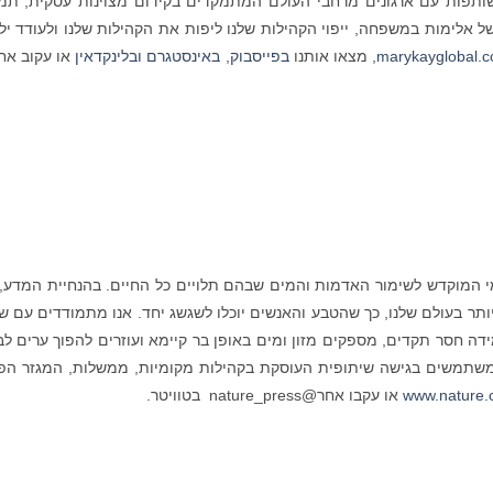
ותפות עם ארגונים מרחבי העולם המתמקדים בקידום מצוינות עסקית, תמ
 של אלימות במשפחה, ייפוי הקהילות שלנו ליפות את הקהילות שלנו ולעודד יל
marykayglobal.
, מצאו אותנו
בפייסבוק
,
באינסטגרם
ובלינקדאין
או עקוב אחר
י המוקדש לשימור האדמות והמים שבהם תלויים כל החיים. בהנחיית המדע, 
ר בעולם שלנו, כך שהטבע והאנשים יוכלו לשגשג יחד. אנו מתמודדים עם שינ
דה חסר תקדים, מספקים מזון ומים באופן בר קיימא ועוזרים להפוך ערים לב
נות וטריטוריות, אנו משתמשים בגישה שיתופית העוסקת בקהילות מקומיות, ממשלות, המגזר ה
www.nature.
או עקבו אחר@nature_press בטוויטר.