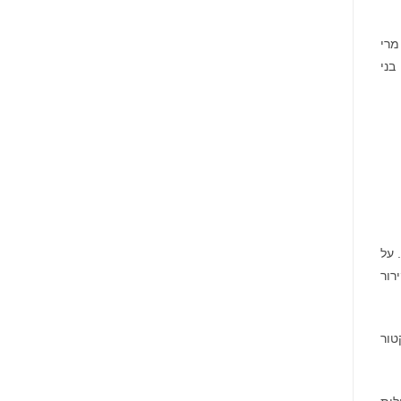
מרי
בני
. על
רור
טור