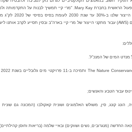
א תפקיד חשוב במאמצים הקולקטיביים לגרום נזק לסביבה ולהבטיח שקהי
, מנהלת התפעול הראשית בחברת Mary Kay. "מרי קיי תמשיך לבנות על התקדמותה 
למען מחויבותה לצמצם את ניצול המים בתהליכי הייצור שלנו ב-30% עד שנת 2030 ל
בתפזורת. השגת אישור הליבה של הברית לניהול מים (AWS) עבור מתקני הייצור של מרי קיי בארה"ב ובסין תסייע לקרב אותנו 
ללים:
על מנדט המים של המנכ"ל.
*ממשיכה את ה
נוס ​​עבור הטבע והאנשים;
, הונג קונג, סין, משולש האלמוגים ושונית קאקולבו (המכונה גם שונית 
נאה החדשה (מנגרובים, נשים ושווקים) ובאיי שלמה (בריאות וחוסן קהילתיים);