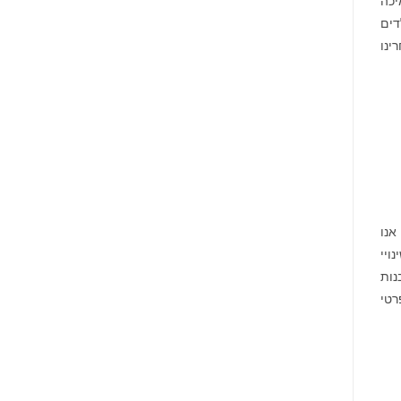
יכה
דים
ינו
אנו
ויי
נות
פרטי