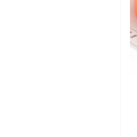
מונתה
לשותפת
המט"ח
הרשמית
של
Ultimate
Sevens