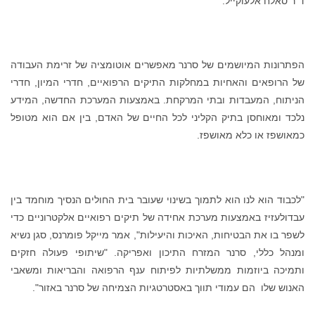
ד"ר סאלח אלעוקייל.
הפתרונות המיושמים של סרנר מאפשרים אוטומציה של זרימת העבודה
של הרופאים והאחיות במחלקות התיקים הרפואיים, חדרי המיון, חדרי
הניתוח, המעבדות ובתי המרקחת. באמצעות המערכת החדשה, המידע
נלכד ומאוחסן בתיק הקליני לכל החיים של האדם, בין אם הוא מטופל
כמאושפז או כלא מאושפז.
"לכבוד הוא לנו הוא לתמוך בשינוי שעובר בית החולים הנסיך מוחמד בין
עבדולעזיז באמצעות מערכת אחידה של תיקים רפואיים אלקטרוניים כדי
לשפר בו את הבטיחות, האיכות והיעילות", אמר מייקל פומרנס, סגן נשיא
ומנהל כללי, סרנר המזרח התיכון ואפריקה. "שיתופי פעולה חזקים
ותמיכה ביוזמות ממשלתיות לפיתוח ענף הרפואה והבריאות ומשאבי
האנוש שלו הם עמודי תווך באסטרטגיות הצמיחה של סרנר באזור".