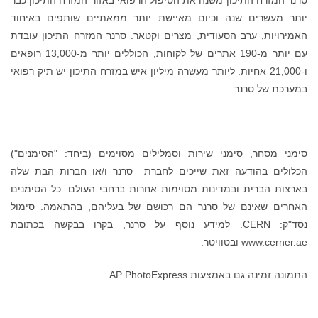
יותר מעשרים שנה וכיום מאיישת יותר ממאתיים שותפים באיחוד
האמירויות, ערב הסעודית, מצרים וקטאר. סרנר המזרח התיכון עובדת
עם יותר מ-190 אתרים של לקוחות, הכוללים יותר מ-13,000 רופאים
ו-21,000 אחיות. ליותר מעשרה מיליון איש במזרח התיכון יש תיק רפואי
במערכת של סרנר.
סימני מסחר, סימני שירות וסמלילים מסוימים (ביחד: "הסימנים")
הכלולים בהודעה זאת שייכים לחברת סרנר ו/או חברות הבת שלה
בארצות הברית ובמדינות מסוימות אחרות ברחבי העולם. כל הסימנים
האחרים שאינם של סרנר הם רכושם של בעליהם, בהתאמה. סימול
נסד"ק: CERN. למידע נוסף על סרנר, בקרו בבקשה בכתובת
www.cerner.ae ובטוויטר.
התמונה זמינה גם באמצעות AP PhotoExpress.