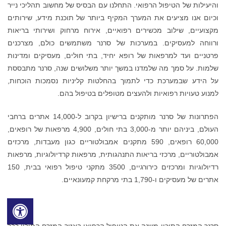
והיעילות של הטיפול הרפואי. התחלנו עם הבסיס של מחשוב תהליכי נייר
וכיום אנו מציעים את המערך המקיף ביותר של תוכנת מידע, שירותים
מקצועיים, שילוב מכשירים רפואיים, אירוח מרחוק ושירותי בריאות
ורווחה למעסיקים. במערכות של סרנר משתמשים כולם, מצרכנים
פרטניים ועד למרפאות של רופא יחיד, בתי חולים, מעסיקים ומדינות
שלמות. על סמך מה שלמדנו במשך יותר משלושים שנה, סרנר מתבססת
על הידע שבמערכת כדי לתמוך בהחלטות קליניות נסמכות הוכחות,
למנוע טעויות רפואיות ולהעצים מטופלים בטיפול בהם.
הפתרונות של סרנר מותקנים ברישיון בקרוב ל-14,000 אתרים ברחבי
העולם, ביניהם יותר מ-3,000 בתי חולים, 4,900 מרפאות של רופאים,
60,000 רופאים, 590 מתקנים אמבולטוריים כגון מעבדות, מרכזים
אמבולטוריים, מרכזי בריאות התנהגותית, מרפאות קרדיולוגיות, מרפאות
רדיולוגיות ומרכזים כירורגיים, 3500 מתקני טיפול רפואי בבית, 150
אתרים של מעסיקים ו-1,790 בתי מרקחת קמעונאיים.
סרנר המזרח התיכון משנה את הטיפול הרפואי באזור המזרח התיכון כבר