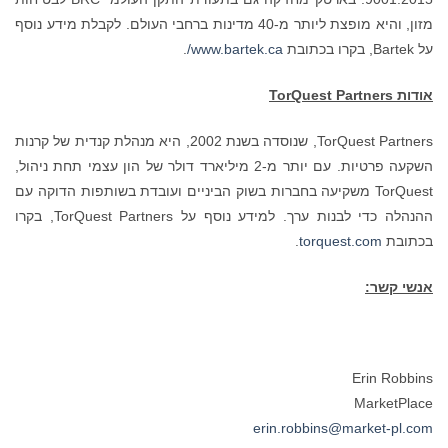
מזון, והיא מופצת ליותר מ-40 מדינות ברחבי העולם. לקבלת מידע נוסף
על Bartek, בקרו בכתובת
www.bartek.ca/
.
אודות
TorQuest Partners
TorQuest Partners, שנוסדה בשנת 2002, היא מנהלת קנדית של קרנות
השקעה פרטיות. עם יותר מ-2 מיליארד דולר של הון עצמי תחת ניהול,
TorQuest משקיעה בחברות בשוק הביניים ועובדת בשותפות הדוקה עם
ההנהלה כדי לבנות ערך. למידע נוסף על TorQuest Partners, בקרו
בכתובת
torquest.com
.
אנשי קשר:
Erin Robbins
MarketPlace
erin.robbins@market-pl.com