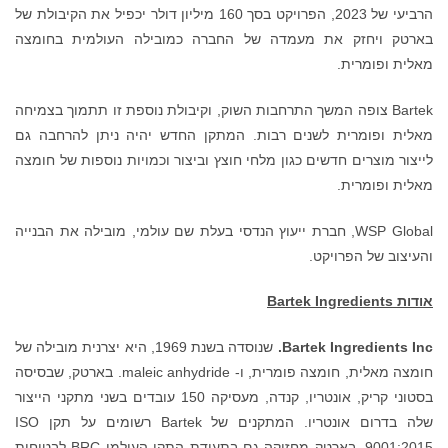
הרביעי של 2023, הפרויקט בסך 160 מיליון דולר יכפיל את הקיבולת של
בארטק ויחזק את מעמדה של החברה כמובילה העולמית בחומצה
מאלית ופומרית.
Bartek צופה המשך התרחבות השוק, וקיבולת נוספת זו תתמוך בצמיחה
מאלית ופומרית לשנים רבות. המתקן החדש יהיה ניתן להרחבה גם
לייצור מוצרים חדשים כגון מלחי חוצץ וביצור וכמויות נוספות של חומצה
מאלית ופומרית.
WSP Global, חברת ייעוץ הנדסי בעלת שם עולמי, מובילה את הבנייה
והעיצוב של הפרויקט.
אודות
Bartek Ingredients
Bartek Ingredients Inc.
שנוסדה בשנת 1969, היא יצרנית מובילה של
חומצה מאלית, חומצה פומרית, ו- maleic anhydride. בארטק, שבסיסה
בסטוני קריק, אונטריו, קנדה, מעסיקה 150 עובדים בשני מתקני הייצור
שלה בדרום אונטריו. המתקנים של Bartek רשומים על תקן ISO
9001:2015. בארטק מחזיקה גם בתעודת התקן העולמי BRC לבטיחות