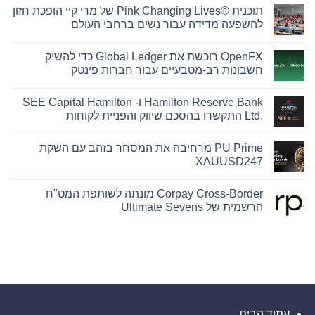
תוכנית Pink Changing Lives®‎ של מרי קיי הופכת חזון
להשפעה מדידה עבור נשים ברחבי העולם
אין
תגובות
OpenFX רוכשת את Global Ledger כדי להשיק
על
תוכנית
חשבונות רב-מטבעיים עבור חברות פינטק
Pink
Changing
אין
Lives®‎
תגובות
Hamilton Reserve Bank ו- SEE Capital Hamilton
על
של
מרי
OpenFX
Ltd.‎ התקשרו בהסכם שיווק והפניית לקוחות
קיי
רוכשת
את
הופכת
אין
חזון
Global
תגובות
PU Prime מרחיבה את המסחר בזהב עם השקת
על
Ledger
להשפעה
כדי
מדידה
Hamilton
XAUUSD247
עבור
להשיק
Reserve
נשים
Bank
חשבונות
אין
ו-
ברחבי
רב-מטבעיים
תגובות
Corpay Cross-Border מונתה לשותפת המט"ח
על
SEE
עבור
העולם
PU
חברות
Capital
הרשמית של Ultimate Sevens
פינטק
Prime
Hamilton
Ltd.‎
מרחיבה
אין
את
התקשרו
תגובות
על
בהסכם
המסחר
שיווק
בזהב
Corpay
עם
Cross-
והפניית
השקת
לקוחות
Border
מונתה
XAUUSD247
לשותפת
המט"ח
הרשמית
של
עמוד הבית