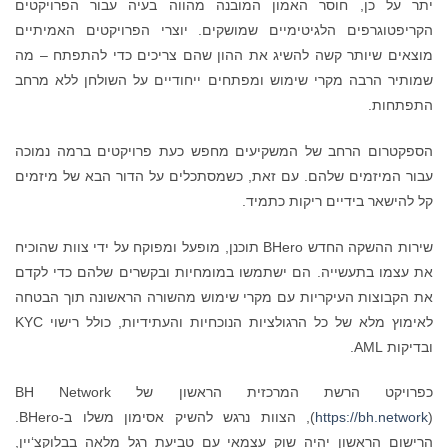
יתר על כן, חוסר האמון המובנה מהווה בעיה עבור הפרויקטים
הקריפטוגרפים הלגיטימיים שמושקים. יוצרי הפרויקטים האמיתיים
מוצאים שיותר קשה להשיג את ההון שהם צריכים כדי להתפתח – מה
שמותיר הרבה מקרי שימוש ומפתחים ייחודיים על השולחן ללא מרחב
התפתחות.
הספקטרום הרחב של המשקיעים מחפש כעת פרויקטים ברמה נמוכה
עבור המיזמים שלהם. עם זאת, כשמסתכלים על הדור הבא של מיזמים
קל להישאר בידיים ריקות כתמיד.
שירות ההשקה החדש BHero תוכנן, מופעל ומפוקח על ידי צוות שהוכיח
את עצמו בתעשייה. הם ישתמשו במומחיות ובקשרים שלהם כדי לקדם
את הקבוצות העיקריות עם מקרי שימוש מהשורה הראשונה תוך הבטחה
לאימוץ מלא של כל הרגולציות הנוכחיות והעתידיות, כולל רישוי KYC
ובדיקות AML.
כפרויקט הרשת המרכזית הראשון של BH Network
https://bh.network
(
), הצוות נרגש להשיק אסימון משלו ב-BHero.
הרישום הראשון יהיה שוק עצמאי עם טביעת רגל מלאה בבלוקצ‘יין,