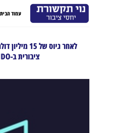
Ski
t
עמוד הבית
conten
ציבורית ב-IDO עבור האסימון $SEA ב-Copper