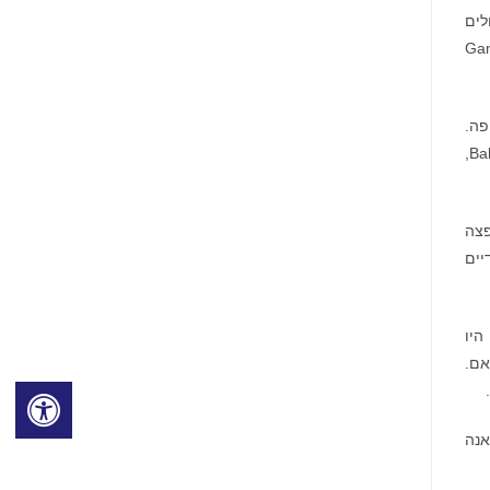
ולים
יים, והזדמנות להיות ברשימה הלבנה עבורNFT ב-GameFi
בצורה הוגנת ושקופה.
Copper היא הדרך המבוזרת והידידותית ביותר להשתתף בתצורה מסוימת זו של Balancer Liquidity Bootstrapping Pools (LBP),
והפצה
ון $SEA יוכל להגיע לידיים
20. עשרה משחקים היו
נאם.
מוקה ברנדס, סולאנה