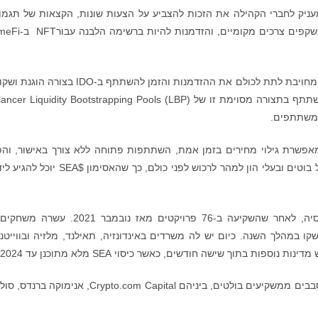
סימון המשילות של YGG SEA. הוא מעניק לחברי הקהילה את הזכות להצביע על הצעות שונות, הקצאות של תגמ
לאקו סיסטם, תכונות/מודלים מבוקשים לתגמול המשקפים צרכים מקומ
מכיוון שהקהילה היא הליבה של YGG SEA, החברה מחויבת לתת לכולם את ההזדמנות והזמן להשתתף ב-IDO 
המשתתפים.
ירה הפומבית להשקת האסימונים ב-Copper מאפשרת גילוי מחירים בזמן אמת, השתתפות פתוחה ללא צורך באישור, 
הוגנת של אסימונים. היא מבטלת את התמריצים של בוטים ובעלי הון למהר לרכוש לפני כולם, כך שהאסימ
YGG SEA היא הגילדה המובילה בדרום מזרח אסיה, לאחר שהשקיעה ב-76 פרויקטים מאז נובמבר 21
YGG SE, ורבים נוספים יושקו במהלך השנה. כיום יש לה משרדים באינדונזיה, תאילנד, מלזיה ובווייט
YGG SEA גייסה מוקדם יותר 15 מיליון דולר בשני סבבים ממשקיעים בולטים, ביניהם Crypto.com Capital, אני