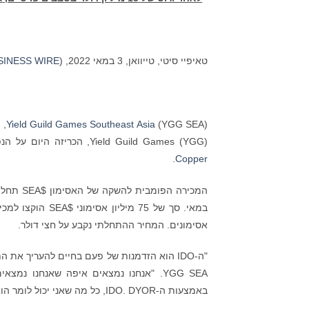
טאיפיי סיטי, טייוואן, 3 במאי 2022, (
SINESS WIRE
Yield Guild Games Southeast Asia
Yield Guild Games (YGG), הכריזה היום על הנפקת ה-DEX הראשונית (IDO) הקרובה של אסימון ה-$SEA שלה ב
.
Copper
אסימונים. המחיר ההתחלתי נקבע על חצי דולר.
"ה-IDO הוא הזדמנות של פעם בחיים להעריך א
באמצעות ה-IDO. DYOR, כל מה שאני יכול לומר הוא מה שאתם רואים היום הוא רק ההתחלה של מה שיתפתח בחודשים הקרובים".