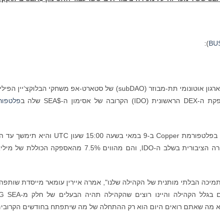
):
BU
(YGG SEA), ארגון אוטונומי תת-מבוזר (subDAO) של סטארט-אפ משחקי הבלוקצ‘יין הפ
פלטפור
במאי. סך של 75 מיליון אסימוני $SEA הוקצו למכירה הציבורית בשלב ה-IDO, והם מהווים 7.5% מהאספקה ​​הכול
ת התמיכה הבלתי מותנית של הקהילה שלנו", אמרה איירין עומאר מייסדת שותפה
YGG SEA. "אנחנו נמצאים איפה שאנחנו נמצאים בגלל הקהילה והיינו רוצים