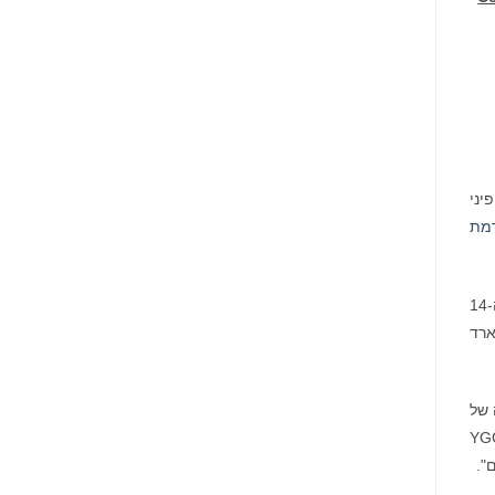
יליפיני
מת
המכירה הפומבית להשקה של האסימון $SEA תחל בפלטפורמת Copper ב-9 במאי בשעה 15:00 שעון UTC והיא תימשך עד ה-14
לת של מיליארד
 של
 שהקהילה תהיה הבעלים של חלק מ-YGG SEA