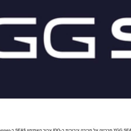
YGG SE
מכריזה על מכירה ציבורית ב-
IDO
עבור האסימון
$SEA
ב-
opper