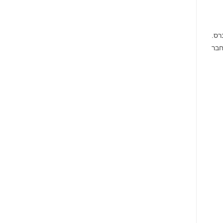
 המשמשים במטאברס.
י ברת קיימא בדרום מזרח אסיה. YGG SEA הוא חבר