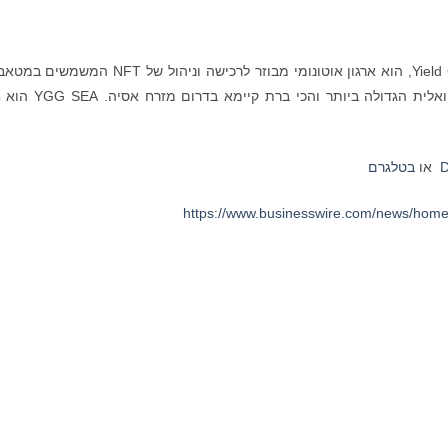
, ה-subDAO הראשון של Yield Guild Games, הוא ארגון אוטונומי מבוזר לרכישה וניהול של NFT
המשימה של הארגון היא ליצור את הכלכלה הווירטואלית הגדולה ביותר והכ
D
או
בטלגרם
https://www.businesswire.com/news/hom