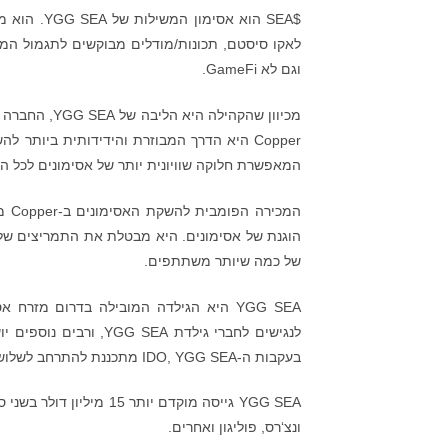
$SEA הוא א
וגם לא GameFi.
המאפשרת חלוקה שוויונית יותר של אסימונים לכל 
המכ
של כמה שיותר משתתפים.
לנגישים לחברי גילדת A
בעקבות ה-IDO, YGG SEA מתכננת להתרחב לשלוש מדינות נוספות בתוך שישה חודשים, כאשר כיסוי SEA מלא מתוכנן עד 2024.
ונצ‘רס, פוליגון ואחרים.