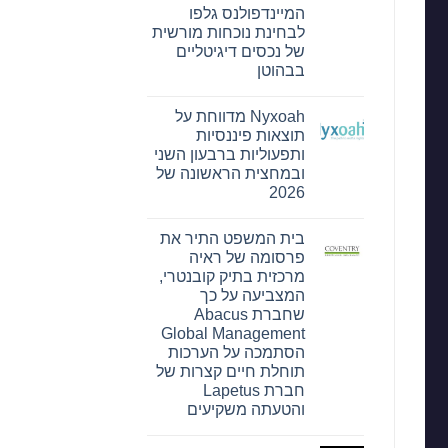
מונתה
המיינדפולנס גלפו
לשותפת
לבחינת נוכחות מורשית
המט"ח
הרשמית
של נכסים דיגיטליים
של
בבהוטן
Ultimate
Sevens
אין
תגובות
Nyxoah מדווחת על
על
Bitget
תוצאות פיננסיות
חתמה
ותפעוליות ברבעון השני
על
הסכם
ובמחצית הראשונה של
שיתוף
2026
פעולה
עם
אין
הרשות
תגובות
של
בית המשפט התיר את
על
עיר
Nyxoah
פרסומה של ראיה
המיינדפולנס
מדווחת
גלפו
מרכזית בתיק קובנטרי,
על
לבחינת
תוצאות
המצביעה על כך
נוכחות
פיננסיות
מורשית
שחברת Abacus
ותפעוליות
של
ברבעון
Global Management
נכסים
השני
דיגיטליים
הסתמכה על הערכות
ובמחצית
בבהוטן
הראשונה
תוחלת חיים קצרות של
של
חברת Lapetus
2026
והטעתה משקיעים
אין
תגובות