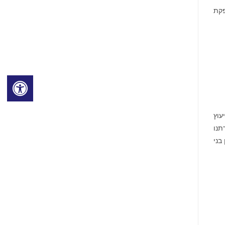
פקת
רותי נתונים וייעוץ
וצרים. במשך יותר מ-30 שנה, שירתנו
ן בני