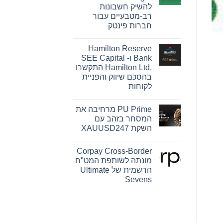
Pink
להשיק חשבונות
Changing
Lives®‎
רב-מטבעיים עבור
של
חברות פינטק
מרי
קיי
אין
הופכת
תגובות
חזון
Hamilton Reserve
על
להשפעה
OpenFX
Bank ו- SEE Capital
מדידה
רוכשת
עבור
Hamilton Ltd.‎ התקשרו
את
נשים
Global
בהסכם שיווק והפניית
ברחבי
Ledger
העולם
לקוחות
כדי
להשיק
אין
חשבונות
תגובות
רב-מטבעיים
PU Prime מרחיבה את
על
עבור
Hamilton
המסחר בזהב עם
חברות
Reserve
פינטק
השקת XAUUSD247
Bank
ו-
אין
SEE
תגובות
Capital
Corpay Cross-Border
על
Hamilton
PU
מונתה לשותפת המט"ח
Ltd.‎
Prime
התקשרו
הרשמית של Ultimate
מרחיבה
בהסכם
את
Sevens
שיווק
המסחר
והפניית
אין
בזהב
לקוחות
עם
תגובות
על
השקת
Corpay
XAUUSD247
Cross-
Border