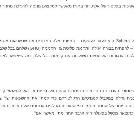
רכות בפקטור של אלף, וזה בתורו מאפשר למקצוען מנוסה להערכת מחזור ח
מטרת העל של כלי המיכון להערכת מחזור חיים של Sphera היא לעזור לעסקים – במיוחד אלה במגזרים עם שרשראות אס
מורכבות, כגון ייצור, מוצרי צריכה, צבעים וכימיקלים – להפחית בצורה יעילה יותר את פליטת גזי החממה
החלטות ארגוניות הוליסטיות משולבות עם קיימות בכל שלב, מה שיאפשר לצוו
שיא Sphera, אומר: "באופן היסטורי, הערכות נחזור חיים נתפסו כתוספות וולונטריות אד-הוק למאמצי קי
נית גדלה במקביל למנדטים הרגולטוריים כדי למתן את ההשפעות של שינ
והים יותר של שחרור פחמן. כפי שהוכיחו מהלכים אחרונים של האיחוד האירו