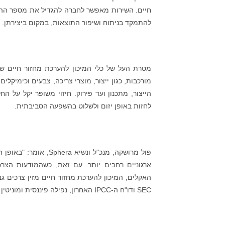
חיים. השירות מאפשר לחברה להגדיל את מספר ההע
להתמקד בניתוח ושיפור התוצאות, במקום ביצירתן.
הייצור, מתכנון ועד פירוק. חיזוי משופר יקל על 
לחזות באופן יזום ולשלוט בהשפעה הסביבתית.
פול מרושקה, מנכ"ל ונ
ארגוניים רחבים יותר. עם זאת, כשהמודעות הצרכ
האקלים, המיכון להערכת מחזור חיים מזין צרכים גב
SEC ודו"ח ה-IPCC האחרון, נפילה פיננסית ומוניטין כתוצאה מכשל בפעולה היא הרבה יותר ‘מתי‘ מאשר ‘אם‘".