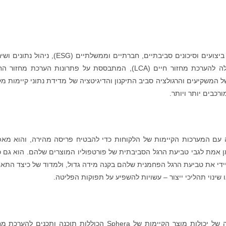
, ספקית עולמית מובילה של תוכנת ניהול ביצועים וסיכונים סביבתיים, חברתיים וממשלתיים (ESG), נ
ייעוץ, הודיעה על השקת תוכנת המיכון החדשה שלה להערכת מחזור חיים (LCA), המתבססת על פתרונות הערכת מחז
משקיעים והרגולציה סביב התיקנון והדיגיטציה של מדידת נתוני קיימות מ
רכבים יותר ויותר.
S משתלב בצורה חלקה עם המערכות הקיימות של הלקוחות כדי להבטיח פריסה מהירה, והוא מ
מן אמת לגבי טביעת הרגל הסביבתית של פורטפוליו המוצרים שלהם. הוא גם כ
ידי את טביעת הרגל הפחמנית שלהם בקנה מידה גדול, ולמדוד של כיצד התא
 שינוי תהליכי ייצור – עשויות להשפיע על תפוקות הפליטה.
פתרון המיכון להערכת מחזור חיים משמש כהרחבה של יכולות מוצר הקיימות של Sphera הכוללות תוכנה ותכנים לה