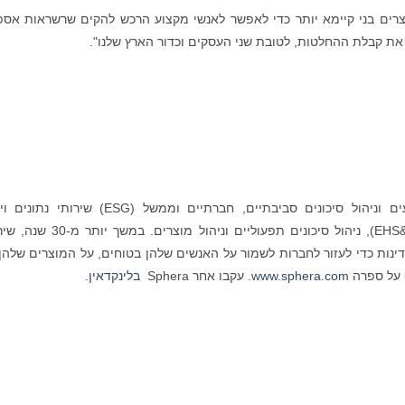
רים בני קיימא יותר כדי לאפשר לאנשי מקצוע הרכש להקים שרשראות אס
Sphera היא הספקית המובילה של תוכנת ביצועים וניהול סיכונים סביבתיים, חברתיים וממשל (ESG) שי
המתמקדים בסביבה, בריאות, בטיחות וקיימות (EHS&S), ניהול סיכונים תפעוליים וניהול מ
ה מ-3,000 לקוחות ומיליון משתמשים ב-80 מדינות כדי לעזור לחברות לשמור על האנשים שלהן בטוחים, על המוצרים שלה
ף על ספרה
www.sphera.com
. עקבו אחר Sphera
בלינקדאין
.