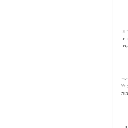
מונתה
לשותפת
המט"ח
הרשמית
של
Ultimate
Sevens
יהול נתונים ושירותי
ור החיים
קצה
אפשר
ולל
מות
ערכת מחזור