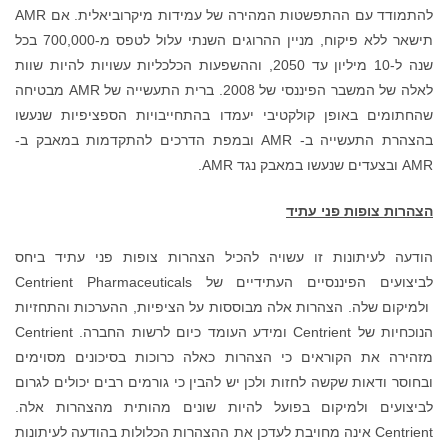
להתמודד עם ההתפשטות המהירה של עמידות מיקרוביאלית. אם AMR
תישאר ללא פיקוח, מניין ההרוגים השנתי עלול לטפס מ-700,000 בכל
שנה ל-10 מיליון עד 2050, וההשפעות הכלכליות עשויות להיות שוות
לאלה של המשבר הפיננסי של 2008. ברית התעשייה של AMR מבטיחה
שהחתומים באופן קולקטיבי יעמדו בהתחייבויות הספציפיות שנעשו
בהצהרת התעשייה ב- AMR ובמפת הדרכים להתקדמות במאבק ב-
AMR ובצעדים שנעשו במאבק נגד AMR.
הצהרות צופות פני עתיד
הודעה לעיתונות זו עשויה להכיל הצהרות צופות פני עתיד ביחס
לביצועים הפיננסיים העתידיים של Centrient Pharmaceuticals
ולמיקום שלה. הצהרות אלה מבוססות על הציפיות, ההערכות והתחזיות
הנוכחיות של Centrient ומידע העומד כיום לרשות החברה. Centrient
מזהירה את הקוראים כי הצהרות כאלה כרוכות בסיכונים מסוימים
ובחוסר ודאות שקשה לחזות ולכן יש להבין כי גורמים רבים יכולים לגרום
לביצועים ולמיקום בפועל להיות שונים מהותית מהצהרות אלה.
Centrient אינה מחויבת לעדכן את ההצהרות הכלולות בהודעה לעיתונות