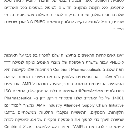
לסוגיית ה-AMR. מאז, המסע העצמי של החברה להגיע לציות מלא
לתקנים, כלל הקמת מתקנים חדישים לטיפול בשפכים בכל האתרים
שלה ברחבי העולם, ופיתוח בדיקות למדידת פעילות אנטיביוטית בזרמי
שפכים, הוביל לאספקה ​​נקייה לחלוטין ותואמת PNEC לכל אורך שרשרת
הייצור.
"אנו גאים להיות הראשונים בתעשייה שלנו להכריז בפומבי על תאימות
ל-PNEC עבור שרשרת האספקה ​​של מוצרי האנטיביוטיקה לנטילה דרך
הפה שלנו. ב-Centrient Pharmaceuticals המחויבות שלנו לקיימות היא
בדנ"א שלנו – אנו מבטיחים שלאופן שבו אנו מייצרים תרופות יש את
ההשפעה הסביבתית הנמוכה ביותר, שאינה תורמת ל-AMR. אנו גאים
בטכנולוגיית PureActives® האנזימטית דלת הפחמן שלנו, הסמכת ISO
14001 של כל האתרים שלנו ותפקידי דירקטוריון ב- Pharmaceutical
Supply Chain Initiative ו-AMR Industry Alliance. נמשיך לעבוד עם
הלקוחות, הספקים, התעשייה ומקבלי החלטות ממשלתיים ברחבי
שרשרת הערך כדי להפוך את האספקה ​​והקנייה של אנטיביוטיקה לברת
קיימא כדי לרסן את ה-AMR", אומר רקס קלמנטס, מנכ"ל Centrient