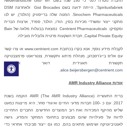
החברה נוסדה לפני כ- 150 שנה בשם ‘Nederlandsche Gist- en
Spiritusfabriek’, הייתה ידועה בשם Gist Brocades ולאחרונה DSM
Sinochem Pharmaceuticals. המטה שלה ברייסוויק (הולנד), יש לנו
מתקני ייצור ומשרדי מכירות בסין, הודו, הולנד, ספרד, ארצות הברית
ומקסיקו. Centrient Pharmaceuticals נמצאת בבעלות מלאה של Bain
Capital Private Equity, חברת השקעות פרטית גלובלית מובילה.
לקבלת מידע נוסף, אנא בקרו בכתובת www.centrient.com או צרו קשר
עם אליס בייג‘רסברגן, מנהלת מיתוג ותקשורת, צנטריאנט פרמצבטיקה
תקשורת תאגידית. דואר אלקטרוני:
.
alice.beijersbergen@centrient.com
אודות
AMR Industry Alliance
ברית התעשייה AMR (The AMR Industry Alliance) הוקמה בשנת
2017. עם כ -100 חברות מדעי החיים ואיגודי סחר, היא מייצגת כמעט
שליש מהיקף המכירות ואת רוב המוצרים החדשים. החברים התחייבו
לדווח על פעילויות שהם מבצעים בתחומי המחקר והמדע, גישה
לאנטיביוטיקה ושימוש מתאים בהם, כמו גם ייצור סביבתי אחראי כדי