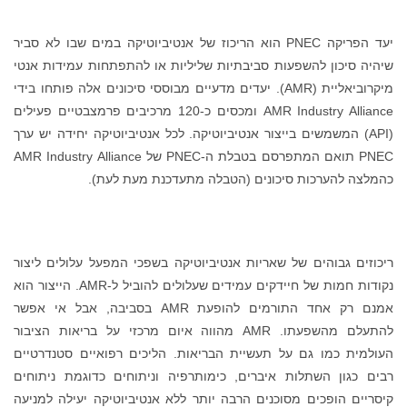
יעד הפריקה PNEC הוא הריכוז של אנטיביוטיקה במים שבו לא סביר
שיהיה סיכון להשפעות סביבתיות שליליות או להתפתחות עמידות אנטי
מיקרוביאליית (AMR). יעדים מדעיים מבוססי סיכונים אלה פותחו בידי
AMR Industry Alliance ומכסים כ-120 מרכיבים פרמצבטיים פעילים
(API) המשמשים בייצור אנטיביוטיקה. לכל אנטיביוטיקה יחידה יש ערך
PNEC תואם המתפרסם בטבלת ה-PNEC של AMR Industry Alliance
כהמלצה להערכות סיכונים (הטבלה מתעדכנת מעת לעת).
ריכוזים גבוהים של שאריות אנטיביוטיקה בשפכי המפעל עלולים ליצור
נקודות חמות של חיידקים עמידים שעלולים להוביל ל-AMR. הייצור הוא
אמנם רק אחד התורמים להופעת AMR בסביבה, אבל אי אפשר
להתעלם מהשפעתו. AMR מהווה איום מרכזי על בריאות הציבור
העולמית כמו גם על תעשיית הבריאות. הליכים רפואיים סטנדרטיים
רבים כגון השתלות איברים, כימותרפיה וניתוחים כדוגמת ניתוחים
קיסריים הופכים מסוכנים הרבה יותר ללא אנטיביוטיקה יעילה למניעה