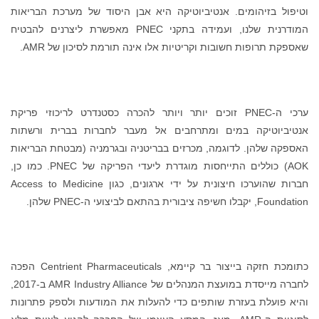
וטיפול בזיהומים. אנטיביוטיקה היא אבן היסוד של מערכת הבריאות
המודרנית שלנו, ועמידה בתקני PNEC מאפשרת ליצרנים להבטיח
שאספקת תרופות חשובות וקריטיות אלו אינה תורמת לסיכון של AMR.
ערכי ה-PNEC זוכים יותר ויותר להכרה כסטנדרט לריכוזי פריקת
אנטיביוטיקה במים ומתרחבים אל מעבר לחברות בברית ורשתות
האספקה ​​שלהן. לדוגמה, מכרזים בבריטניה ובגרמניה (מבטחת הבריאות
AOK) כוללים התייחסות מוגדרת ליעדי הפריקה של PNEC. כמו כן,
חברות שהוערכו חיצונית על ידי ארגונים, כגון Access to Medicine
Foundation, יקבלו חשיפה ציבורית בהתאם לביצועי ה-PNEC שלהן.
כתומכת חזקה בייצור בר קיימא, Centrient Pharmaceuticals הפכה
לחברה מייסדת במועצת המנהלים של AMR Industry Alliance ב-2017,
והיא פועלת בעזרת שותפים כדי להעלות את המודעות ולספק פתרונות