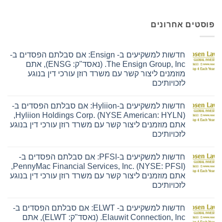
פוסטים אחרונים
חדשות למשקיעים ב- Ensign: אם סבלתם הפסדים ב-
The Ensign Group, Inc. (נאסד"ק: ENSG), אתם
מוזמנים ליצור קשר עם משרד רוזן עורכי דין בנוגע
לזכויותיכם
אין
תגובות
חדשות למשקיעים ב-Hyliion: אם סבלתם הפסדים ב-
על
חדשות
Hyliion Holdings Corp. (NYSE American: HYLN),
למשקיעים
אתם מוזמנים ליצור קשר עם משרד רוזן עורכי דין בנוגע
ב-
Ensign:
לזכויותיכם
אם
אין
סבלתם
תגובות
הפסדים
חדשות למשקיעים ב-PFSI: אם סבלתם הפסדים ב-
על
ב-
חדשות
The
PennyMac Financial Services, Inc. (NYSE: PFSI),
למשקיעים
Ensign
אתם מוזמנים ליצור קשר עם משרד רוזן עורכי דין בנוגע
ב-
Group,
Hyliion:
Inc.
לזכויותיכם
אם
(נאסד"ק:
אין
סבלתם
ENSG),
תגובות
הפסדים
אתם
חדשות למשקיעים ב- ELWT: אם סבלתם הפסדים ב-
על
ב-
מוזמנים
חדשות
Hyliion
ליצור
Elauwit Connection, Inc. (נאסד"ק: ELWT), אתם
למשקיעים
Holdings
קשר