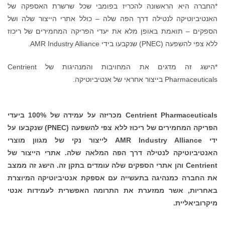
*החברה היא הראשונה להכריז בפומבי שכל שרשרת האספקה ​​של
האנטיביוטיקה לנטילה דרך הפה שלה – כולל אתרי הייצור שלה ושל
הספקים – תואמת באופן מלא את יעדי הפריקה המחמירים של ריכוז
ללא צפי להשפעה (PNEC) שנקבעו בידי AMR Industry Alliance.
*הישג זה מדגים את המחויבות והמנהיגות של Centrient
Pharmaceuticals בייצור אחראי של אנטיביוטיקה.
Centrient Pharmaceuticals
מכריזה על עמידה של 100% ביעדי
הפריקה המחמירים של ריכוז ללא צפי להשפעה (
PNEC
) שנקבעו על
ידי
AMR Industry Alliance
לייצור נקי של מגוון מוצרי
האנטיביוטיקה לנטילה דרך הפה המלאה שלה. אתרי הייצור של
Centrient
והן אתרי הספקים שלה עומדים בתקן זה. הישג זה ממצב
את החברה כמנהיגה בתעשייה עם אספקת אנטיביוטיקה המיוצרת
באחריות, אשר ממזערת את התרומה האפשרית לעמידות אנטי
מיקרוביאליית.