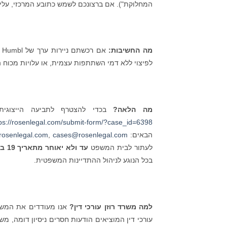
המחלוקת"). אם ברצונכם לשמש כתובע המרכזי, על
מה החשיבות:
א
לפיצוי ללא דמי השתתפות עצמית, או עלויות מכוח 
מה הלאה?
בכדי להצטרף לתביעה הייצוגית נגד חברת Humbl, או למידע אודות 
tps://rosenlegal.com/submit-form/?case_id=6398
הבאים:
cases@rosenlegal.com
,
osenlegal.com
לעתור לבית המשפט
עד ולא יאוחר מתאריך 19 ביולי 2022
בכל הנוגע לניהול ההתדיינות המשפטית.
למה משרד רוזן עורכי דין?
אנו מעודדים את המשקיע
עורכי דין המוציאים הודעות חסרים ניסיון דומה, מ