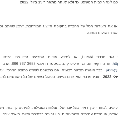
יכם לעתור לבית המשפט
עד ולא יאוחר מתאריך 19 ביולי 2022
ם רכשתם ניירות ערך של Humbl או את תעודות הסל של החברה בתקופת הייצוג המורחבת, ייתכן שאתם ז
הסדר תשלום מותנה.
התביעה הייצוגית הכנסו אל:
ht
, או צרו קשר עם מר פיליפ קים, במספר החינמי 3
pkim@r
. כבר הוגשה תביעה ייצוגית. אם ברצונכם לשמש כתובע המרכזי, על
.
תובע מרכזי הוא גורם מייצג, הפועל בשמם של כל השותפים לתב
ים לבחור ייעוץ ראוי, בעל עבר של הצלחות מובילות. לעיתים קרובות, מש
שאבים, או הכרת עמיתים משמעותית. היו נבונים בבחירת עצות. משרד עורכי ה