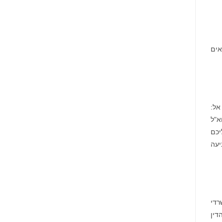
כאים
866-767-365, או בדוא"ל
יכם
יעה
רדי
דין