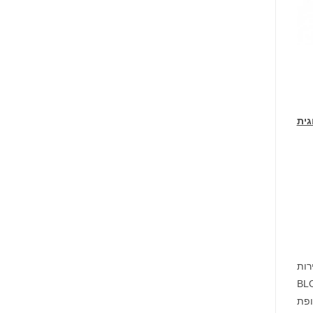
גית
רות
רסות BLOCKS Exchange
ללים ("תקופת