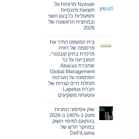
תגובות
Nyxoah מדווחת על
על
Bitget
תוצאות פיננסיות
חתמה
ותפעוליות ברבעון השני
על
הסכם
ובמחצית הראשונה של
שיתוף
2026
פעולה
עם
אין
הרשות
תגובות
של
בית המשפט התיר את
על
עיר
Nyxoah
פרסומה של ראיה
המיינדפולנס
מדווחת
גלפו
מרכזית בתיק קובנטרי,
על
לבחינת
תוצאות
המצביעה על כך
נוכחות
פיננסיות
מורשית
שחברת Abacus
ותפעוליות
של
ברבעון
Global Management
נכסים
השני
דיגיטליים
הסתמכה על הערכות
ובמחצית
בבהוטן
הראשונה
תוחלת חיים קצרות של
של
חברת Lapetus
2026
והטעתה משקיעים
אין
תגובות
שוק אסימוני המניות
על
בית
מזנק ב-140% ב-2026
המשפט
בהתאם למיפוי השוק
התיר
את
במחקר חדש של
פרסומה
DeFiLlama
של
ראיה