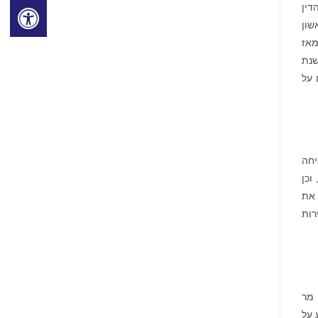
דין
שון
י שנה מאז
למשקיעים. בשנת
רים על
יחה
החברה, להתקדמות הטכנולוגית, לשותפויות בינלאומיות ולהטבות כספיות למשקיעי המניות והנכסים הדיגיטליים של Humbl, וכן
למכור את
רות
 מר
 על