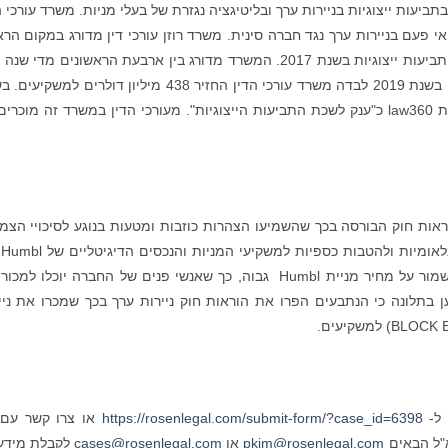
בתביעות ייצוגיות בניירות ערך ובליטיגציה נגזרת של בעלי מניות. משרד עורכי ה
י פעם בניירות ערך נגד חברה סינית. משרד רוזן עורכי דין מדורג במקום הרא
על ידי ISS שרותי תביעה ייצוגית, בגין מספר יישובי תביעות ייצוגיות בשנת 2017. המשרד מדורג בין ארבעת הראשונים מד
שנת 2013, והחזיר מאות מיליוני דולרים למשקיעים. בשנת 2019 לבדה משרד עורכי הדין החזיר 438 מיליון דולרים 
2020, השותף המייסד לורנס רוזן הוכרז על ידי חברת law360 כ"ענק לשכת התביעות הייצוגיות". מעורכי הדין במשרד זה מוכ
אות חוק הבורסה בכך שהשמיעו הצהרות כוזבות ומטעות בנוגע לסיכויי הצמ
של 
באמצעות הודעות מתוזמנות באופן סלקטיבי כדי לשמור על מחיר מניית Humbl גבוה, כך שאנשי פנים של החברה יוכלו 
 בתלונה כי הנתבעים הפרו את הוראות חוק ניירות ערך בכך שמכרו את ניי
https://rosenlegal.com/submit-form/?case_id=6398
או צרו קשר עם
pkim@rosenlegal.com
או
cases@rosenlegal.com
לקבלת מידע