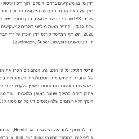
רוזן מייצג משקיעים ברחבי העולם, תוך ריכוז עיסוקו 
רוזן השיג את הסדר התביעה הייצוגית הגדול ביותר א
ידי הביטאונים Lawdragon, Super Lawyers.
פרטי התיק
: על פי התביעה, הנתבעים הפרו את הור
אחזקותיהם בהיקף שנוצר באופן מלאכותי. עוד נטען
הערך הלא רשומים שלה (נכסים דיגיטליים מסוג BLOCK ETX) למשקיעים.
כדי להצטרף לתביעה הייצוגית נגד Humbl, הכנסו ל-
פיליפ קים, במספר החינמי 866-767-3653, או בדוא"ל הבאים