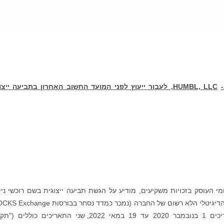
HUMBL, LLC
, לעבור ייעוץ לפני המועד החשוב האחרון בתביעה ייצו
אומי העוסק בזכויות משקיעים, מודיע על הגשת תביעה ייצוגית בשם רוכשי ניי
הערך של HUMBL, LLC (OTC: HMBL) ו/או הנכס הדיגיטלי הלא רשום של החברה (נמכר כמדד נסחר בבו
("ETXs") או בבורסות קריפטו שונות) בין התאריכים 1 בנובמבר 2020 עד 19 במאי 2022, שני התאריכים כו