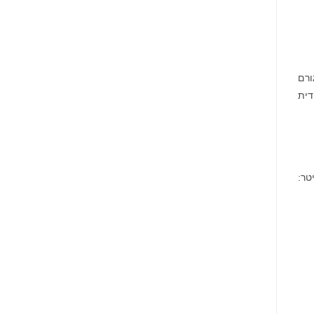
ורם
דית
ר: