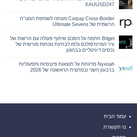
Hamilton
XAUUSD247
Reserve
Bank
אין
ו-
תגובות
Corpay Cross-Border מונתה לשותפת המט"ח
על
SEE
Capital
PU
הרשמית של Ultimate Sevens
Hamilton
Prime
Ltd.‎
מרחיבה
אין
את
התקשרו
תגובות
Bitget חתמה על הסכם שיתוף פעולה עם הרשות של
על
בהסכם
המסחר
שיווק
בזהב
Corpay
עיר המיינדפולנס גלפו לבחינת נוכחות מורשית של
עם
Cross-
והפניית
נכסים דיגיטליים בבהוטן
השקת
לקוחות
Border
מונתה
XAUUSD247
אין
לשותפת
תגובות
המט"ח
Nyxoah מדווחת על תוצאות פיננסיות ותפעוליות
על
הרשמית
Bitget
ברבעון השני ובמחצית הראשונה של 2026
של
חתמה
Ultimate
על
אין
Sevens
הסכם
תגובות
על
שיתוף
פעולה
Nyxoah
עם
מדווחת
על
הרשות
של
תוצאות
עיר
פיננסיות
ותפעוליות
המיינדפולנס
גלפו
ברבעון
השני
לבחינת
עמוד הבית
נוכחות
ובמחצית
מורשית
הראשונה
נוי תקשורת
של
של
2026
נכסים
דיגיטליים