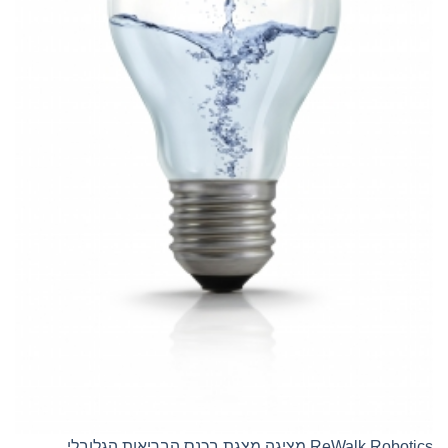
ReWalk Robotics מציגה מצגת בכנס הבריאות הגלובלי