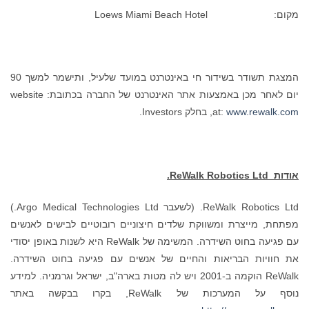
מקום: Loews Miami Beach Hotel
המצגת תשודר בשידור חי באינטרנט במועד שלעיל, ותישמר למשך 90
יום לאחר מכן באמצעות אתר האינטרנט של החברה בכתובת: website
www.rewalk.com
at:
, בחלק Investors.
אודות
ReWalk Robotics Ltd.
ReWalk Robotics Ltd. (לשעבר Argo Medical Technologies Ltd.)
מפתחת, מייצרת ומשווקת שלדים חיצוניים רובוטיים לבישים לאנשים
עם פגיעה בחוט השידרה. המשימה של ReWalk היא לשנות באופן יסודי
את חוויות הבריאות והחיים של אנשים עם פגיעה בחוט השידרה.
ReWalk הוקמה ב-2001 ויש לה מטות בארה"ב, ישראל וגרמניה. למידע
נוסף על המערכות של ReWalk, בקרו בבקשה באתר