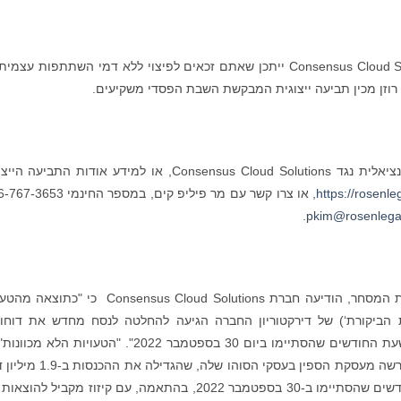
אם רכשתם ניירות ערך של Consensus Cloud Solutions ייתכן שאתם זכאים לפיצוי ללא דמי השתתפות עצמ
 רוזן מכין תביעה ייצוגית המבקשת השבת הפסדי משקיעים.
בכדי להצטרף לתביעה הייצוגית הפוטנציאלית נגד Consensus Cloud Solutions, או למידע אודות התבי
https://rosenl
.
pkim@rosenlega
ביום 22 בפברואר 2023, לאחר שעות המסחר, הודיעה חברת Consensus Cloud Solutions כי "
עדת הביקורת‘) של דירקטוריון החברה הגיעה להחלטה לנסח מחדש את דוחו
הכספיים הבלתי מבוקרים לתקופות של שלושה ותשעת החודשים שהסתיימו ביום 30 בספטמבר 2022". "הטעויות הל
"קשורות בעיקר ל-(i) לפרקטיקה חשבונאית ישנה, שירשה מעסקת הספין בעסקי הסוהו של
וב-5.3 מיליון דולר לתקופות של שלושה ותשעת החודשים שהסתיימו ב-30 בספטמבר 2022, בהתאמה, עם קיזוז מקביל ל