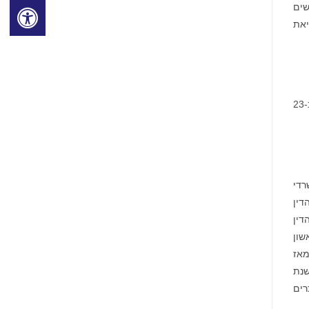
ת החודשים
גיאת
במידע זה, מחיר המניה של Consensus Cloud Solutions ירד ב-12.58 דולר, או 21%, ונסגר במחיר של 46.92 דולר למניה ב-23
רדי
דין
דין
שון
י שנה מאז
למשקיעים. בשנת
מוכרים