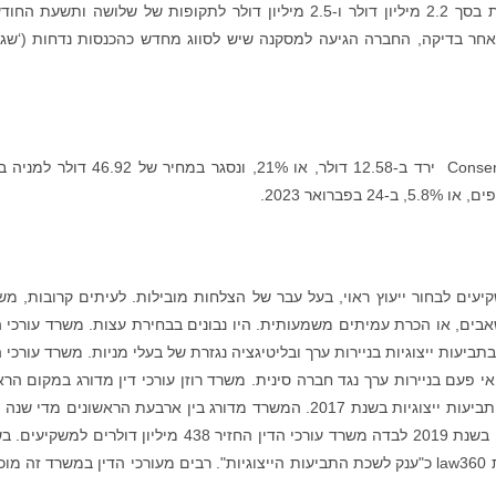
גרועות ("SoHo Error") ו-(ii) עיתוי ההכרה בהכנסות בסך 2.2 מיליון דולר ו-2.5 מיליון דולר לתקופות של שלושה ותשע
2022, בהתאמה, אשר לאחר בדיקה, החברה הגיעה למסקנה שיש לסווג מחדש כהכנסות נדחות (‘ש
ים לבחור ייעוץ ראוי, בעל עבר של הצלחות מובילות. לעיתים קרובות, מש
שאבים, או הכרת עמיתים משמעותית. היו נבונים בבחירת עצות. משרד עורכי ה
בתביעות ייצוגיות בניירות ערך ובליטיגציה נגזרת של בעלי מניות. משרד עורכי ה
י פעם בניירות ערך נגד חברה סינית. משרד רוזן עורכי דין מדורג במקום הרא
על ידי ISS שרותי תביעה ייצוגית, בגין מספר יישובי תביעות ייצוגיות בשנת 2017. המשרד מדורג בין ארבעת הראשונים מד
שנת 2013, והחזיר מאות מיליוני דולרים למשקיעים. בשנת 2019 לבדה משרד עורכי הדין החזיר 438 מיליון דולרים 
2020, השותף המייסד לורנס רוזן הוכרז על ידי חברת law360 כ"ענק לשכת התביעות הייצוגיות". רבים מעורכי הדין במשרד זה 