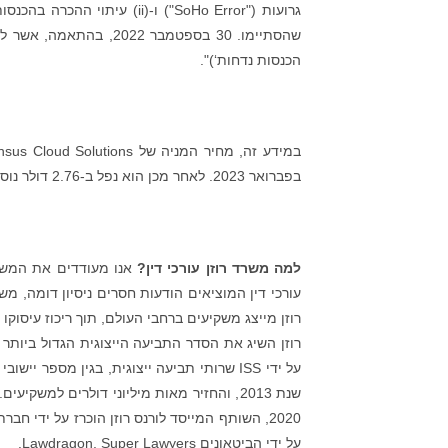
שהסתיימו. 30 בספטמבר 
הכנסות נדחות‘)".
בפברואר 2023. לאחר מכן הוא נפל ב-2.76 דולר נוספים, או 5.8%, ב-24 בפברואר 2023.
למה משרד רוזן עורכי דין?
אנו מעודדים את המשקיע
עורכי דין המוציאים הודעות חסרים ניסיון דומה, מ
רוזן מייצג משקיעים ברחבי העולם, תוך ריכוז עיסוקו 
רוזן השיג את הסדר התביעה הייצוגית הגדול ביותר א
על ידי הביטאונים Lawdragon, Super Lawyers.