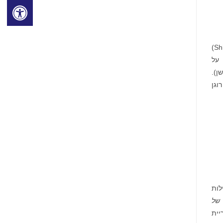
הוא סרט אנימציה בהפקת כריס מלדנדרי מחברת אילומיניישן ושיגרו מיאמוטו (Shigeru Miyamoto)
ן).
וגן
בילות
 של
יית