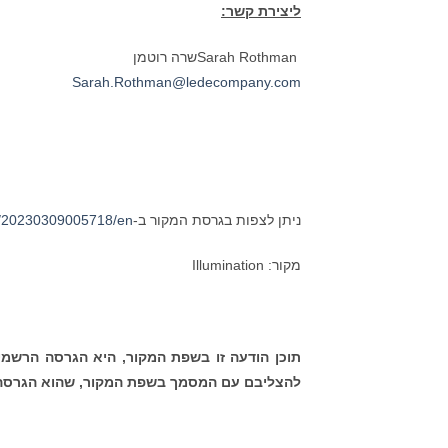
ליצירת קשר:
Sarah Rothmanשרה רוטמן
Sarah.Rothman@ledecompany.com
ניתן לצפות בגרסת המקור ב-businesswire.com:
/20230309005718/en/
מקור: Illumination
תוכן הודעה זו בשפת המקור, היא הגרסה הרשמי
להצליבם עם המסמך בשפת המקור, שהוא הגרסה 