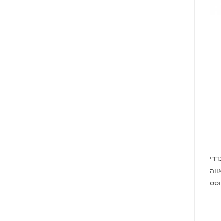
Barclays
בנוגע
PLC
לזכויותיכם
(NYSE:
BCS),
אתם
מוזמנים
ליצור
קשר
עם
משרד
רוזן
עורכי
דין
בנוגע
לזכויותיכם
דרי
אווה
וסס