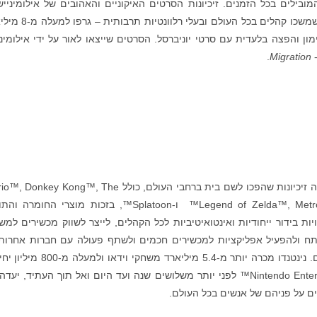
בילים בכל הזמנים. זיכיונות הסרטים האיקוניים והאהובים של אילומינייש
הכוללים כמה מהדמויות הבולטות והזכורות ביותר, שמשכו קהלים בכל העול
ון והפצה בלעדית עם סרטי יוניברסל. הסרטים שייצאו לאור על ידי אילומיני
.
Migration
בע״מ, שמשרדיה הראשיים בקיוטו, יפן, יצרה זיכיונות שהפכו לשם בית ברחבי העולם, כולל ey Kong™, The
Legend of Zelda™, Metroid™, Pokémon™, Animal Crossing™, Pikmin™ ו-Splatoon™, בזכות מוצרי החו
ת בידור ייחודיות ואינטואיטיביות לכל הקהלים, לייצר לשווק מכשירים למש
ו סדרת מערכות Nintendo Switch™, לפתח ולהפעיל אפליקציות למכשירים חכמים ולשתף פעולה עם חברות אחרו
מגוון יוזמות בידור, כמו תוכן חזותי ופארקי שעשועים. נינטנדו מכרה יותר מ-5.4 מיליארד משחק
חומרה בעולם. מאז השקתה של Nintendo Entertainment System™ לפני יותר משלושים שנה ועד היום ואל תוך העתיד, י
כים על פניהם של אנשים בכל העולם.