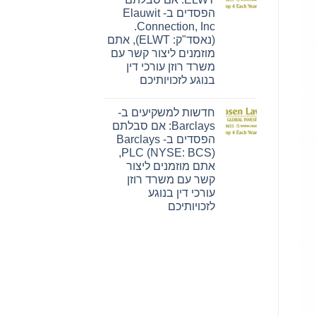
ליצור
למשקיעים
קשר
הפסדים ב- Elauwit
ב-
עם
PFSI:
Connection, Inc.
משרד
אם
(נאסד"ק: ELWT), אתם
רוזן
סבלתם
עורכי
הפסדים
מוזמנים ליצור קשר עם
דין
ב-
משרד רוזן עורכי דין
בנוגע
PennyMac
לזכויותיכם
Financial
בנוגע לזכויותיכם
Services,
אין
Inc.
תגובות
(NYSE:
חדשות למשקיעים ב-
על
PFSI),
חדשות
אתם
Barclays: אם סבלתם
למשקיעים
מוזמנים
הפסדים ב- Barclays
ב-
ליצור
ELWT:
קשר
PLC (NYSE: BCS),
אם
עם
אתם מוזמנים ליצור
סבלתם
משרד
הפסדים
קשר עם משרד רוזן
רוזן
ב-
עורכי
עורכי דין בנוגע
Elauwit
דין
Connection,
לזכויותיכם
בנוגע
Inc.
לזכויותיכם
אין
(נאסד"ק:
תגובות
ELWT),
על
אתם
חדשות
מוזמנים
למשקיעים
ליצור
ב-
קשר
Barclays:
עם
אם
משרד
סבלתם
רוזן
הפסדים
עורכי
ב-
דין