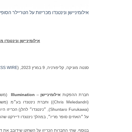
אילומיניישן ונינטנדו מכריזות על הטריילר הסו
אילומיניישן
ונינטנדו
מכר
סנטה מוניקה, קליפורניה, 9 במרץ 2023, (
ESS WIRE
חברת ההפקות
אילומיניישן
–
Illumination
(משרדי
(Chris Meledandri)) וחברת נינטנד
(Shuntaro Furukawa), ״נינטנדו״ להלן) הכריזו היום על הטריילר הסופי ל
על ״האחים סופר מריו״, במהלך נינטנדו דיירקט שהוז
בנוסף, שתי החברות הכריזו על השחקן שידובב את דונ