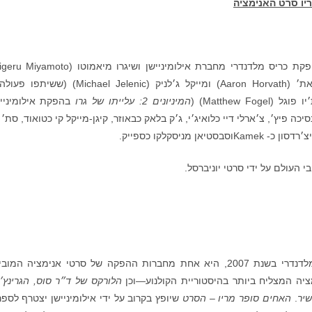
יו סרט האנימציה
תפו פעולה על
Matthew Fo) (
המיניונים 2: עלייתו של גרו
בהפקת אילומינייש
כה פיץ׳, צ׳ארלי דיי כלואיג׳י, ג׳ק בלאק כבאוזר, קיגן-מייקל קי כטואוד, סת׳ ר
 מניסקלקו כספייק.
בי העולם על ידי סרטי יוניברסל.
, שנוסדה על ידי כריס מלדנדרי בשנת 2007, היא אחת מחברות ההפקה של סרטי אנימציה המו
ציה המצליח ביותר בהיסטוריית הקולנוע—וכן
הלורקס של ד״ר סוס, הגרינץ׳
שיר
.
האחים סופר מריו – הסרט
שיופץ בקרוב על ידי אילומיניישן יצטרף לספר