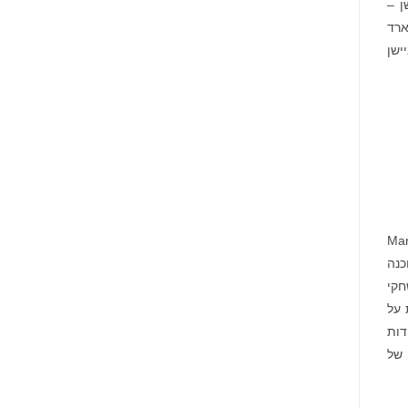
ן –
ם ובעלי רלוונטיות תרבותית – גרפו למעלה מ-8 מיליארד
ישן
Mario™, Donk
מרה והתוכנה
חקי
ת על
י וידאו ולמעלה מ-800 מיליון יחידות
עדה של