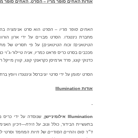
אודות
האחים סופר מריו – הסרט, האחים סופר מר
האחים סופר מריו – הסרט
מחברת נינטנדו. הסרט מבויים על ידי ארון הורוואת׳ (Aaron Horvath) ומייקל ג׳לניק (Michael Jelenic) (ששי
הטיטאנים! וכוח הטיטאנים
) על פי תסריט של מת׳יו פוגל (gel
מככבים בסרט כריס פראט כמריו, אניה טיילור-ג׳וי כנסי
כדנוקי קונג, פרד ארמיסן כקראנקי קונג, קווין מייקל ריצ׳רדסון כ- Kamekוסבסטיאן
הסרט ימומן על ידי סרטי יוניברסל ונינטנדו ויופץ ברח
אודות
Illumination
Illumination
אילומיניישן
בתעשיית הבידור, כולל
גנוב על הירח
—זיכיון האנימ
ד״ר סוס
ו
החיים הסודיים של חיות המחמד
וסרטי
ל