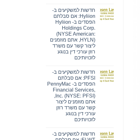
אין
תגובות
חדשות למשקיעים ב-
על
חדשות
Hyliion: אם סבלתם
למשקיעים
הפסדים ב- Hyliion
ב-
Ensign:
Holdings Corp.
אם
(NYSE American:
סבלתם
הפסדים
HYLN), אתם מוזמנים
ב-
ליצור קשר עם משרד
The
Ensign
רוזן עורכי דין בנוגע
Group,
לזכויותיכם
Inc.
(נאסד"ק:
אין
ENSG),
תגובות
אתם
חדשות למשקיעים ב-
על
מוזמנים
חדשות
PFSI: אם סבלתם
ליצור
למשקיעים
קשר
הפסדים ב- PennyMac
ב-
עם
Hyliion:
Financial Services,
משרד
אם
Inc. (NYSE: PFSI),
רוזן
סבלתם
עורכי
הפסדים
אתם מוזמנים ליצור
דין
ב-
קשר עם משרד רוזן
בנוגע
Hyliion
לזכויותיכם
Holdings
עורכי דין בנוגע
Corp.
לזכויותיכם
(NYSE
American:
אין
HYLN),
תגובות
אתם
חדשות למשקיעים ב-
על
מוזמנים
חדשות
ELWT: אם סבלתם