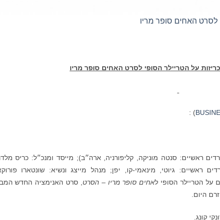
פי לסרט האחים סופר מריו
יזות על הטריילר הסופי לסרט האחים סופר מריו
) :
BUSIN
ם ראשיים: סנטה מוניקה, קליפורניה, ארה״ב); מייסד ומנכ״ל: כריס מלדנ
ו בע״מ (משרדים ראשיים: גיוטי, מינאמי-קו, יפן; מנהל מייצג ונשיא: שונטארו פורוק
אחים סופר מריו – הסרט
, סרט האנימציה החדש המב
רם היום.
קי קונג.