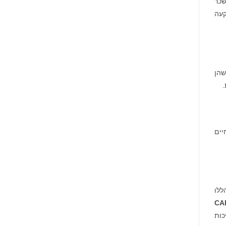
נים להקטין את שכר
שקעה
נות שהן
יים
ללו
CA
כות