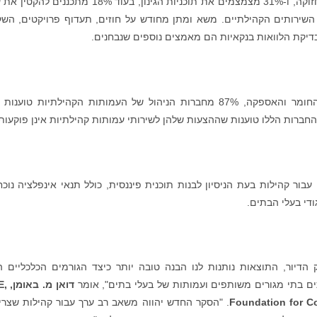
40% מהמשיבים בסקר מתכננים לדחות פרויקטי תחזוקה, ו-31% מצמצמים את תוכניות הגינון, בעוד 18% מתכנ
ם השונים, ו-14% יצמצמו את השירותים הקהילתיים. משא ומתן מחודש על חוזים, תעדוף פרויקטים, ה
ובדיקת הלוואות בנקאיות הם מאמצים נוספים שנבחנים.
מכיוון שהאינפלציה ממשיכה להעלות את עלויות החומר והאספקה, 87% מחברות הניהול של העמותות הקהילתיות טוע
ור קהילות בעת הניסיון לבנות תוכנית פיננסית, כולל תנאי אינפלציה נוכח
די בעלי הבתים.
דיור, התוצאות נותנות לנו הבנה טובה יותר כיצד הגורמים הכלכליים ה
 בתי מגורים משותפים ועמותות של בעלי בתים", אומר
דואן מ. באומן,
,
E
Foundation for C
. "הסקר החדש יהווה משאב רב ערך עבור קהילות שצרי