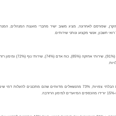
רן, שפורסם לאחרונה, מציג משוב ישיר מחברי מועצת המנהלים, המנה
אי חשבון, אנשי מקצוע ונותני שירותים.
על פי המשיבים בסקר, דמי ניהול (92%), דמי ביטוח (91%), שירותי אחזקה (85%), כוח אדם (74%),
כשנשאלו כיצד הם מתכננים להתמודד עם העלויות הבלתי צפויות, 73% מהנשאלים מדווחים שהם מתכננים להעלות דמי