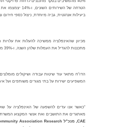
הטרחה של השירותי
ביעילות אנרגטית, גביה מיוחדת, ניצול כספי חירום 
מתכננות להגדיל את העמלות שלהן השנה, ו-39% מהחברות הללו טוענות שההצעות שלהן לשירותי עמותות קהילתיות אינן פוקעות.
הדו"ח מתאר עוד שיטות עבודה ושיקולים מומלצים עב
המשפיעים ישירות על בתי מגורים משותפים ועל איגו
"כאשר אנו עדים להשפעה של האינפלציה על שוק ה
מאתגרים את התושבים ואת אנשי המקצוע המשרתים
CAE
, מנכ"ל
ommunity Association Research