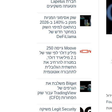
חברת Lapetus
והטעתה משקיעים
אין
תגובות
שוק אסימוני המניות
על
בית
מזנק ב-140% ב-2026
המשפט
בהתאם למיפוי השוק
התיר
את
במחקר חדש של
פרסומה
DeFiLlama
של
ראיה
אין
מרכזית
תגובות
בתיק
Moove גייסה 250
על
קובנטרי,
שוק
מיליון דולר לפי שווי של
המצביעה
אסימוני
על
2.1 מיליארד דולר,
המניות
כך
מזנק
במטרה להרחיב את
שחברת
ב-140%
Abacus
התשתית הגלובלית
ב-2026
Global
בהתאם
לתחבורה אוטונומית
Management
למיפוי
הסתמכה
אין
השוק
על
תגובות
במחקר
הערכות
Bitget משלבת את
על
חדש
תוחלת
Moove
של
הגרפים של
חיים
גייסה
DeFiLlama
קצרות
TradingView עבור שוק
250
דול
של
מיליון
הסחורות (CFD)
חברת
דולר
Fou
Lapetus
אין
לפי
והטעתה
שווי
תגובות
אות
משקיעים
Legit Security משיקה
על
של