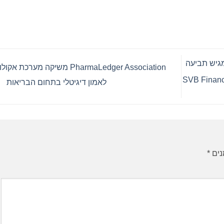
מגיש תביעה
PharmaLedger Association משיקה מערכת אק
קיעי SVB Financial Group –
לאמון דיגיטלי בתחום הבריאות
נים
*