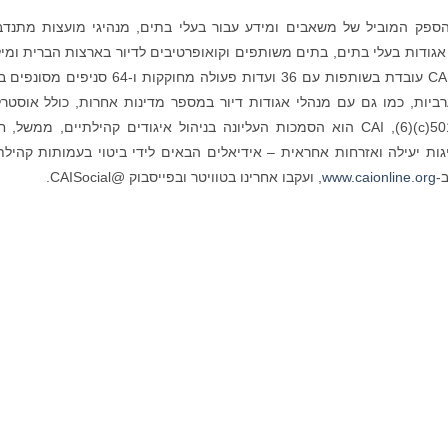
וא הספק המוביל של משאבים ומידע עבור בעלי בתים, מנהיגי מועצות מתנדב
נהלים מקצועיים ואנשי עסקים ביותר מ -358,000 אגודות בעלי בתים, בתים משותפים וקואופרטיבים לדיור בארצות הברית ומי
קהילות ברחבי העולם. עם יותר מ-44,000 חברים, CAI עובדת בשותפות עם 36 ועדות פעולה מחוקקות ו-64 
ביות, כמו גם עם מנהלי אגודות דיור במספר מדינות אחרות, כולל אוסטרל
ספרד ובריטניה. כארגון גלובלי ללא מטרות רווח 501(c)(6), CAI הוא הסמכות העליונה בניהול איגודים קהילתיים, ממשל,
ות יעילה ואזרחות אחראית – אידיאלים הבאים לידי ביטוי בעמותות קהילת
-
www.caionline.org
, ועקבו אחרינו בטוויטר ובפייסבוק @CAISocial.