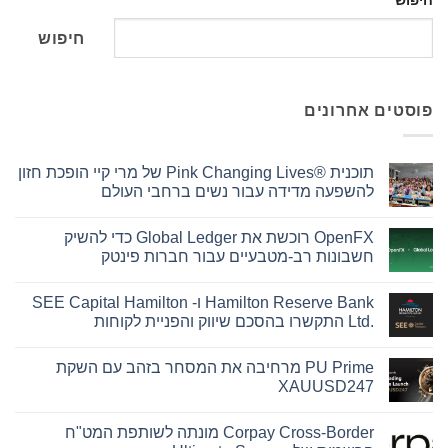
חיפוש
חיפוש
פוסטים אחרונים
תוכנית Pink Changing Lives®‎ של מרי קיי הופכת חזון
להשפעה מדידה עבור נשים ברחבי העולם
אין
תגובות
OpenFX רוכשת את Global Ledger כדי להשיק
על
תוכנית
חשבונות רב-מטבעיים עבור חברות פינטק
Pink
Changing
אין
Lives®‎
תגובות
Hamilton Reserve Bank ו- SEE Capital Hamilton
על
של
מרי
OpenFX
Ltd.‎ התקשרו בהסכם שיווק והפניית לקוחות
קיי
רוכשת
את
הופכת
אין
חזון
Global
תגובות
PU Prime מרחיבה את המסחר בזהב עם השקת
על
Ledger
להשפעה
כדי
מדידה
Hamilton
XAUUSD247
עבור
להשיק
Reserve
נשים
Bank
חשבונות
אין
ו-
ברחבי
רב-מטבעיים
תגובות
Corpay Cross-Border מונתה לשותפת המט"ח
על
SEE
עבור
העולם
PU
חברות
Capital