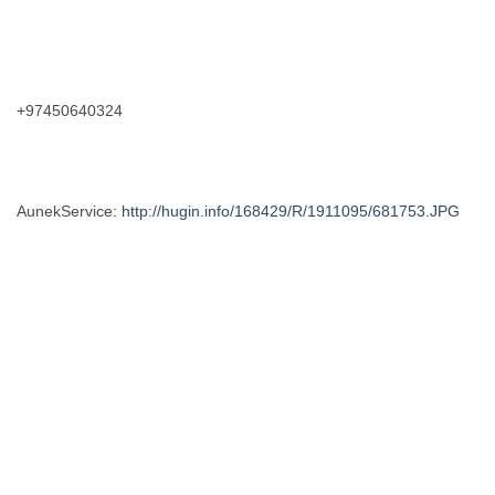
+97450640324
AunekService:
http://hugin.info/168429/R/1911095/681753.JPG