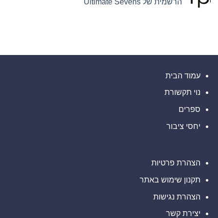
הרשמית של Ultimate Sevens
פינטק
Prime
Hamilton
Ltd.‎
מרחיבה
אין
את
התקשרו
תגובות
על
בהסכם
המסחר
שיווק
בזהב
Corpay
עם
Cross-
והפניית
השקת
לקוחות
Border
מונתה
XAUUSD247
לשותפת
המט"ח
הרשמית
של
עמוד הבית
Ultimate
Sevens
נוי תקשורת
ספרים
יחסי ציבור
הצהרת פרטיות
תקנון שימוש באתר
הצהרת נגישות
יצירת קשר