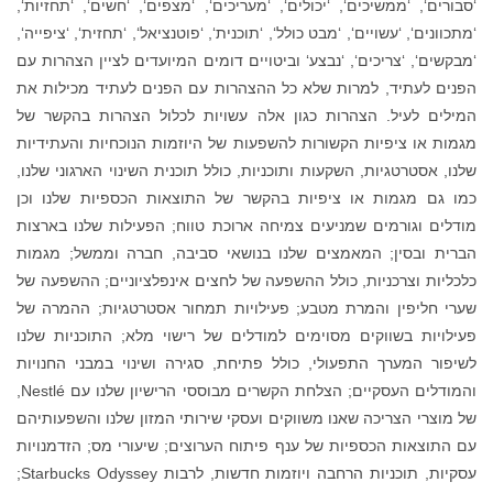
‘סבורים‘, ‘ממשיכים‘, ‘יכולים‘, ‘מעריכים‘, ‘מצפים‘, ‘חשים‘, ‘תחזיות‘,
‘מתכוונים‘, ‘עשויים‘, ‘מבט כולל‘, ‘תוכנית‘, ‘פוטנציאל‘, ‘תחזית‘, ‘ציפייה‘,
‘מבקשים‘, ‘צריכים‘, ‘נבצע‘ וביטויים דומים המיועדים לציין הצהרות עם
הפנים לעתיד, למרות שלא כל ההצהרות עם הפנים לעתיד מכילות את
המילים לעיל. הצהרות כגון אלה עשויות לכלול הצהרות בהקשר של
מגמות או ציפיות הקשורות להשפעות של היוזמות הנוכחיות והעתידיות
שלנו, אסטרטגיות, השקעות ותוכניות, כולל תוכנית השינוי הארגוני שלנו,
כמו גם מגמות או ציפיות בהקשר של התוצאות הכספיות שלנו וכן
מודלים וגורמים שמניעים צמיחה ארוכת טווח; הפעילות שלנו בארצות
הברית ובסין; המאמצים שלנו בנושאי סביבה, חברה וממשל; מגמות
כלכליות וצרכניות, כולל ההשפעה של לחצים אינפלציוניים; ההשפעה של
שערי חליפין והמרת מטבע; פעילויות תמחור אסטרטגיות; ההמרה של
פעילויות בשווקים מסוימים למודלים של רישוי מלא; התוכניות שלנו
לשיפור המערך התפעולי, כולל פתיחת, סגירה ושינוי במבני החנויות
והמודלים העסקיים; הצלחת הקשרים מבוססי הרישיון שלנו עם Nestlé,
של מוצרי הצריכה שאנו משווקים ועסקי שירותי המזון שלנו והשפעותיהם
עם התוצאות הכספיות של ענף פיתוח הערוצים; שיעורי מס; הזדמנויות
עסקיות, תוכניות הרחבה ויוזמות חדשות, לרבות Starbucks Odyssey;