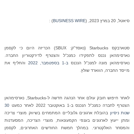
סיאטל, 20 במרץ 2023, (
BUSINESS WIRE
) :
סטארבקס ‏Starbucks (נאסד"ק: SBUX) הכריזה היום כי לקסמן
נארסימהאן נכנס לתפקידו כמנכ"ל והצטרף לדירקטוריון החברה.
נארסימהאן מונה למנכ"ל הנכנס
ב-1 בספטמבר, 2022
והחליף את
מייסד החברה, הווארד שולץ.
לאחר חיפוש חובק עולם אחר הנהגה חדשה ל-Starbucks, נארסימהאן
הצטרף לחברה כמנכ"ל הנכנס ב-1 באוקטובר 2022 לאחר כמעט
30
שנות ניסיון
בהובלת ארגונים גלובליים המתמחים בשיווק מוצרי צריכה
ומתן ייעוץ לארגונים בענפי הקמעונאות, מוצרי הצריכה, המסעדנות
והמסחר האלקטרוני. במהלך חמשת החודשים האחרונים, לקסמן