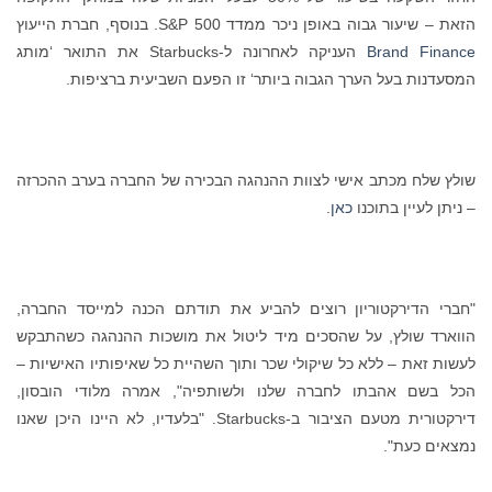
הזאת – שיעור גבוה באופן ניכר ממדד S&P 500. בנוסף, חברת הייעוץ
Brand Finance
העניקה לאחרונה ל-Starbucks את התואר ‘מותג
המסעדנות בעל הערך הגבוה ביותר‘ זו הפעם השביעית ברציפות.
שולץ שלח מכתב אישי לצוות ההנהגה הבכירה של החברה בערב ההכרזה
– ניתן לעיין בתוכנו
כאן
.
"חברי הדירקטוריון רוצים להביע את תודתם הכנה למייסד החברה,
הווארד שולץ, על שהסכים מיד ליטול את מושכות ההנהגה כשהתבקש
לעשות זאת – ללא כל שיקולי שכר ותוך השהיית כל שאיפותיו האישיות –
הכל בשם אהבתו לחברה שלנו ולשותפיה", אמרה מלודי הובסון,
דירקטורית מטעם הציבור ב-Starbucks. "בלעדיו, לא היינו היכן שאנו
נמצאים כעת".