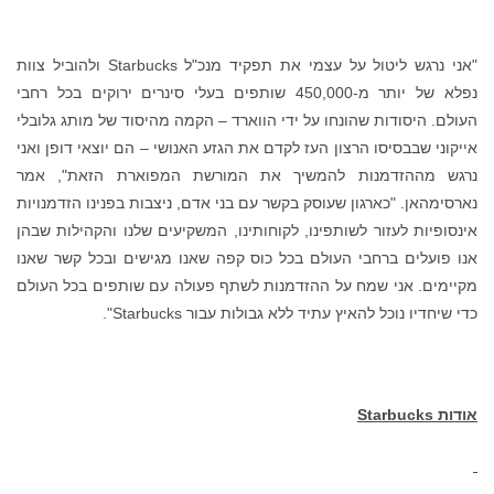
"אני נרגש ליטול על עצמי את תפקיד מנכ"ל Starbucks ולהוביל צוות
נפלא של יותר מ-450,000 שותפים בעלי סינרים ירוקים בכל רחבי
העולם. היסודות שהונחו על ידי הווארד – הקמה מהיסוד של מותג גלובלי
אייקוני שבבסיסו הרצון העז לקדם את הגזע האנושי – הם יוצאי דופן ואני
נרגש מההזדמנות להמשיך את המורשת המפוארת הזאת", אמר
נארסימהאן. "כארגון שעוסק בקשר עם בני אדם, ניצבות בפנינו הזדמנויות
אינסופיות לעזור לשותפינו, לקוחותינו, המשקיעים שלנו והקהילות שבהן
אנו פועלים ברחבי העולם בכל כוס קפה שאנו מגישים ובכל קשר שאנו
מקיימים. אני שמח על ההזדמנות לשתף פעולה עם שותפים בכל העולם
כדי שיחדיו נוכל להאיץ עתיד ללא גבולות עבור Starbucks".
אודות Starbucks