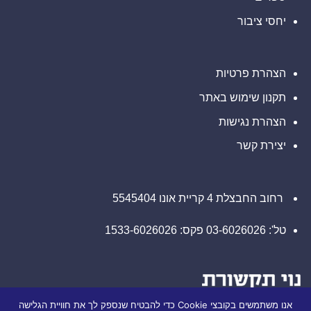
מוזמנים
עורכי
ליצור
דין
יחסי ציבור
קשר
בנוגע
עם
לזכויותיכם
משרד
רוזן
עורכי
דין
הצהרת פרטיות
בנוגע
לזכויותיכם
תקנון שימוש באתר
הצהרת נגישות
יצירת קשר
רחוב החבצלת 4 קריית אונו 5545404
טל': 03-6026026 פקס: 1533-6026026
אנו משתמשים בקובצי Cookie כדי להבטיח שנספק לך את חוויית הגלישה