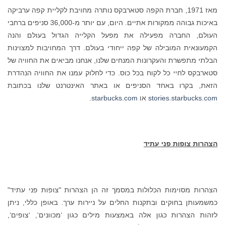
מאז 1971, חברת הקפה סטארבקס נותרה מחויבת לקליית קפה ערביקה
באיכות גבוהה ממקורות אתיים. היום, עם יותר מ-36,000 סניפים ברחבי
העולם, החברה מפעילה את מפעל הקלייה הגדול בעולם והנה
הקמעונאית המובילה של קפה ייחודי בעולם. דרך המחויבות למצוינות
הבלתי מתפשרת והעקרונות המנחים שלנו, אנחנו מביאים את החוויה של
סטארבקס לחיי כל לקוח בכל כוס. כדי לחלוק עמנו את החוויה הנהדרת
הזאת, בקרו באחד הסניפים או באתר האינטרנט שלנו בכתובת
stories.starbucks.com
או
starbucks.com
.
הצהרות צופות פני עתיד
הצהרות מסוימות הכלולות במסמך זה הן הצהרות "צופות פני עתיד"
כמשמעותן בחוקים ובתקנות החלים על ניירות ערך. באופן כללי, ניתן
לזהות הצהרות כגון אלה באמצעות מילים כגון ‘מכוונים‘, ‘צופים‘,