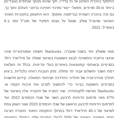
התמקד בהכרת הארגון על כל צדדיו, תוך שהוא מבקר שותפים (עובדים)
ביותר מ-30 סניפים, מפעלי ייצור ומרכזי תמיכה ברחבי העולם ותוך כך,
גם זכה בהכרה רשמית כבריסטה מוסמך. הוא התעמק בתוכניות השינוי
הארגוני שהוביל שולץ, שנטל על עצמו תפקיד של מנכ"ל זמני ב-4
באפריל, 2022.
מאז ששולץ חזר בשנה שעברה, Starbucks חשפה אסטרטגיית שינוי
ארגוני נרחבת והמשיכה לבצע השקעות בשיעור שעלה על מיליארד דולר
בסניפים ובשותפי קמעונאות באזורים בעלי עדיפות, בכלל זה העלאת
רמת השכר ותשלום עבור ימי מחלה, מתן הטבות רווחה כלכליות, ביצוע
תהליך מודרניזציה של תהליכי ההדרכה ושיתופי הפעולה, קידום חדשנות
בסניפים והשקעה בציוד כדי להמשיך לקדם את איכות הקפה ש-
Starbucks מגישה ללקוחותיה. שווי המניה של החברה עלה בשיעור של
47% מאז פרסום הדוחות לרבעון השני של שנת הכספים 2022 ועד
לפרסום הדוחות לרבעון הראשון של שנת הכספים 2023 ושווי השוק צמח
לשיעור של כ-40 מיליארד דולר במהלך התקופה הזאת. החברה הציגה
החזר השקעה בשיעור של 50% לבעלי המניות שלה במהלך התקופה