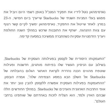
נארסימהאן נוטל לידיו את תפקיד המנכ"ל באופן רשמי היום ויוביל את
מפגש בעלי המניות השנתי של Starbucks שייערך ביום חמישי, ה-23
במרץ. לאחר שייטול את התפקיד, נארסימהאן ימשיך לקיים קשר רצוף
עם צוות ההנהגה, ישתף את התובנות שרכש במהלך השנה החולפת
ויעריך הזדמנויות עסקיות כשהחברה ממשיכה במסעה קדימה.
"התעמקותו היסודית של לקסמן בפעילותה העסקית של Starbucks,
בשילוב עם הניסיון העשיר שלו בפיתוח מותגים, חדשנות ופעילות
שוטפת מהווים הכנה נהדרת לקראת האתגר הגלום בהובלתה של
Starbucks אל השלב הבא במסע הצמיחה שלה", אמרה הובסון.
"ההתעמקות בפעילות העסקית אפשרה ללקסמן להבין טוב יותר את
אופי התרבות הארגונית והערכים של Starbucks. במהלך החודשים הללו
שבהם האזין ולמד, הוא הצליח לזכות באהדתם של שותפינו ברחבי
העולם".