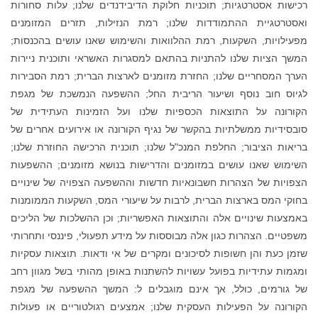
רכישות אסטרטגיות; תוכניות חלוקת הדיבידנדים שלנו; עלות סחורות
ואסטרטגיית ההתמודדות שלנו; רמת הנזילות, תזרים המזומנים
מפעילויות, השקעות, רמת ההלוואות והשימוש שאנו עושים בהכנסות;
המשך הציות שלנו להתניות בהתאם למסגרות האשראי ותוכנית ניירות
הערך המסחריים שלנו; החזרת מזומנים לארצות הברית; רמת הסבירות
לגיוס חוב נוסף ושיעור הריבית החל; ההשפעה הנמשכת של מגפת
הקורונה על התוצאות הכספיות שלנו ועל הזמינות העתידית של
סובסידיות ממשלתיות בהקשר של נגיף הקורונה או אירועים אחרים של
בריאות הציבור; החלפת המנכ"ל שלנו; תוכנית הרכישה החוזרת שלנו;
השימוש שאנו עושים במזומנים והדרישות בנושא מזומנים; ההשפעות
הצפויות של הצהרות חשבונאיות חדשות וההשפעה הצפויה של שינויים
בחוקי המס בארצות הברית, לרבות על שיעורי המס, השקעות הממומנות
באמצעות שינויים אלה והתוצאות האפשריות; וכן ההשלכות של הליכים
משפטיים. הצהרות כגון אלה מבוססות על מידע תפעולי, פיננסי ותחרותי
שזמן כעת והן חשופות לסיכונים ומקרים של אי ודאות. תוצאות עסקיות
ומגמות עתידיות בפועל עשויות להשתנות באופן מהותי בשל מגוון רחב
של גורמים, כולל, אך אינם מוגבלים ל: המשך ההשפעה של מגפת
הקורונה על הפעילות העסקית שלנו; אמצעים רגולטוריים או פעולות