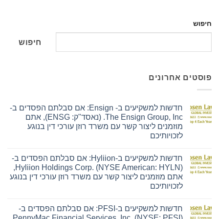
חיפוש
חיפוש
פוסטים אחרונים
חדשות למשקיעים ב- Ensign: אם סבלתם הפסדים ב-
The Ensign Group, Inc. (נאסד"ק: ENSG), אתם
מוזמנים ליצור קשר עם משרד רוזן עורכי דין בנוגע
לזכויותיכם
אין
תגובות
חדשות למשקיעים ב-Hyliion: אם סבלתם הפסדים ב-
על
חדשות
Hyliion Holdings Corp. (NYSE American: HYLN),
למשקיעים
אתם מוזמנים ליצור קשר עם משרד רוזן עורכי דין בנוגע
ב-
Ensign:
לזכויותיכם
אם
אין
סבלתם
תגובות
הפסדים
חדשות למשקיעים ב-PFSI: אם סבלתם הפסדים ב-
על
ב-
חדשות
The
PennyMac Financial Services, Inc. (NYSE: PFSI),