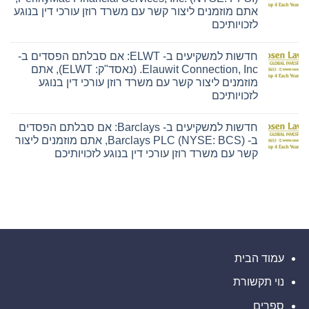
למשקיעים
Ensign
אתם מוזמנים ליצור קשר עם משרד רוזן עורכי דין בנוגע
ב-
Group,
Hyliion:
Inc.
לזכויותיכם
אם
(נאסד"ק:
אין
סבלתם
ENSG),
תגובות
הפסדים
אתם
חדשות למשקיעים ב- ELWT: אם סבלתם הפסדים ב-
על
ב-
מוזמנים
חדשות
Hyliion
ליצור
Elauwit Connection, Inc. (נאסד"ק: ELWT), אתם
למשקיעים
Holdings
קשר
מוזמנים ליצור קשר עם משרד רוזן עורכי דין בנוגע
ב-
Corp.
עם
PFSI:
(NYSE
משרד
לזכויותיכם
אם
American:
רוזן
אין
סבלתם
HYLN),
עורכי
תגובות
הפסדים
אתם
דין
חדשות למשקיעים ב- Barclays: אם סבלתם הפסדים
על
ב-
מוזמנים
בנוגע
חדשות
PennyMac
ליצור
לזכויותיכם
ב- Barclays PLC (NYSE: BCS), אתם מוזמנים ליצור
למשקיעים
Financial
קשר
קשר עם משרד רוזן עורכי דין בנוגע לזכויותיכם
ב-
Services,
עם
ELWT:
Inc.
משרד
אין
אם
(NYSE:
רוזן
תגובות
סבלתם
PFSI),
עורכי
על
הפסדים
אתם
דין
חדשות
ב-
מוזמנים
בנוגע
למשקיעים
Elauwit
ליצור
לזכויותיכם
ב-
Connection,
קשר
Barclays:
Inc.
עם
אם
(נאסד"ק:
משרד
סבלתם
ELWT),
רוזן
הפסדים
אתם
עורכי
ב-
עמוד הבית
מוזמנים
דין
Barclays
ליצור
בנוגע
PLC
קשר
לזכויותיכם
נוי תקשורת
(NYSE:
עם
BCS),
משרד
אתם
ספרים
רוזן