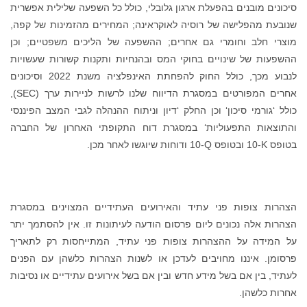
סיכונים מובנים בהפעלת ארגון גלובלי, כולל כל השפעה שלילית אפשרית
שנובעת מהפלישה של רוסיה לאוקראינה; המחירים מהזמינות של קפה,
מוצרי חלב וחומרי גם אחרים; ההשפעה של הליכים משפטיים; וכן
ההשפעות של שינויים בחוקי המס ובהנחיות ותקנות קשורות שעשויות
לנבוע מכך, כולל החוק להפחתת האינפלציה משנת 2022 וסיכונים
אחרים המפורטים במסגרת הדיווח שלנו לרשות לניירות ערך (SEC),
כולל ‘גורמי סיכון‘ וכן החלק ‘דיון וניתוח ההנהלה לגבי המצב הפיננסי
והתוצאות התפעוליות‘ במסגרת דוח התקופתי האחרון של החברה
בטופס ‎10-K ובטופס ‎10-Q ודוחות שיוגשו לאחר מכן.
הצהרות צופות פני עתיד והאירועים העתידיים המצוינים במסגרת
הצהרות אלה נכונים ליום פרסום הודעה לעיתונות זו. אין להסתמך יתר
על המידה על ההצהרות צופות פני עתיד, המתייחסות רק לתאריך
פרסומן. איננו מחויבים לעדכן או לשנות הצהרות כלשהן עם הפנים
לעתיד, בין אם בשל מידע חדש ובין אם בשל אירועים עתידיים או נסיבות
אחרות כלשהן.