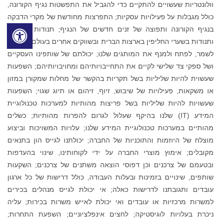
וולונטריות שעשויים להתקיים כדי להגביל את התפשטות נגיף הקורונה,
כולל מגבלות על פעילויות עסקיות; התפרצות מחודשת של מקרי הדבקה
בנגיף הקורונה ותפוצה של זנים חדשים של הנגיף; תנודות כלכליות
ותנודות בשערי החליפין בארצות הברית ובשווקים אחרים בעולם; יכולתנו
לשמר, לפתח ולמנף את המותגים שלנו; יכולתם של שותפינו העסקיים
ושל ספקי צד שלישי לקיים את התחייבויותיהם ומחויבויותיהם; השפעות
שעשוית להיות שליליות בשל תקריות בהקשר של מחלות שמקורן במזון
או משקאות, פעילויות של שיבוש, זיוף, זיהום או תיוג שגוי; השפעות
שעשויות להיות שליליות בשל פריצות מהותיות למערכות טכנולוגיית
המידע (IT) שלנו בהיקף שעלול לגרום להפרות מהותיות; כשלים
מהותיים במערכות טכנולוגיית המידע שלנו; עלויות המשויכות וביצוע
מוצלח של היוזמות והתוכניות של החברה; יכולתנו לגייס הון בתנאים
מקובלים; אימוץ מוצרי החברה על ידי לקוחותינו, שינוי בהעדפות
ובטעמם של צרכנים וכן דפוסי הוצאה משתנים של צרכנים; השקעות
שותפים, שינויים בזמינות ובעלות העבודה, כולל דרישות של כל ארגון
עובדים ותגובתנו לדרישות כאלה; אי יכולת לגייס מנהלים בכירים
למשרות מרכזיות או עובדים ואי יכולת לאייש משרות בכירות; עליה
ניכרת בעלויות לוגיסטיקה; לחצים אינפלציוניים; השפעת התחרות;