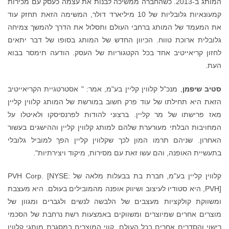
המותג ב-2013. כשהחברה ממשיכה לבנות את עצמה כעסק עם מכירות
קמעונאיות גלובליות של 10 מיליארד דולר, המשימה הזאת תחזק עוד
את המעמד של המותג ברחבי העולם ותסלול את הדרך להמשך צמיחה
גלובלית ארוכת טווח. הכיוון החדש של המותג בסופו של דבר יתאים
לחזון קריאייטיב אחד בכל הקטגוריות של העסק. הודעה תימסר בבוא
העת.
סטיב שיפמן
, מנכ"ל קלווין קליין בע"מ, אמר: " אסטרטגיית הקריאייטיב
הזאת היא תחילתו של עוד פרק חשוב במורשת של המותג קלווין קליין
מאז פרישתו של מר קליין. ברצוני להודות לפרנסיסקו ולאיטלו על
המחויבות הבלתי מעורערת שלהם למותג קלווין קליין וההישגים בעשור
האחרון. שניהם תרמו המון לכך שקלווין קליין הפך למוביל גלובלי
בתעשיית האופנה, והם עשו זאת עם מסירות, מיקוד ויצירתיות".
קלווין קליין בע"מ, חברת בת בבעלות מלאה של PVH Corp. [NYSE:
PVH], היא סטודיו לעיצוב ושיווק אופנה מהמובילים בעולם. היא מעצבת
ומשווקת קולקציות מעצבים של הלבשה לנשים ולגברים ומגוון של
מוצרים אחרים שמיוצרים ומשווקים באמצעות רשת נרחבת של הסכמי
רישוי והסדרים אחרים בכל העולם. קווי המוצרים במסגרת מותגי קלווין