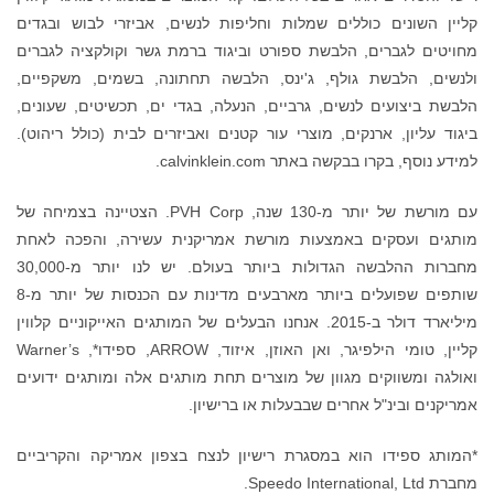
קליין השונים כוללים שמלות וחליפות לנשים, אביזרי לבוש ובגדים
מחויטים לגברים, הלבשת ספורט וביגוד ברמת גשר וקולקציה לגברים
ולנשים, הלבשת גולף, ג'ינס, הלבשה תחתונה, בשמים, משקפיים,
הלבשת ביצועים לנשים, גרביים, הנעלה, בגדי ים, תכשיטים, שעונים,
ביגוד עליון, ארנקים, מוצרי עור קטנים ואביזרים לבית (כולל ריהוט).
למידע נוסף, בקרו בבקשה באתר calvinklein.com.
עם מורשת של יותר מ-130 שנה, PVH Corp. הצטיינה בצמיחה של
מותגים ועסקים באמצעות מורשת אמריקנית עשירה, והפכה לאחת
מחברות ההלבשה הגדולות ביותר בעולם. יש לנו יותר מ-30,000
שותפים שפועלים ביותר מארבעים מדינות עם הכנסות של יותר מ-8
מיליארד דולר ב-2015. אנחנו הבעלים של המותגים האייקוניים קלווין
קליין, טומי הילפיגר, ואן האוזן, איזוד, ARROW, ספידו*, Warner’s
ואולגה ומשווקים מגוון של מוצרים תחת מותגים אלה ומותגים ידועים
אמריקנים ובינ"ל אחרים שבבעלות או ברישיון.
*המותג ספידו הוא במסגרת רישיון לנצח בצפון אמריקה והקריביים
מחברת Speedo International, Ltd.