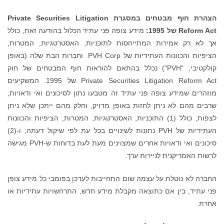
הצהרת חוף מבטחים במסגרת
Private Securities Litigation
Reform Act
של 1995:
מידע צופה פני עתיד הכלול בהודעה זאת, כולל
אך לא רק אמירות המתייחסות לתוכניות, האסטרטגיות, המטרות,
הציפיות והכוונות העתידיות של PVH Corp. וחברות הבת שלה (באופן
קולקטיבי, "PVH") נכלל בהתאם להוראות חוף המבטחים של חוק
Private Securities Litigation Reform Act של 1995. המשקיעים
מוזהרים שמידע צופה פני עתיד זה מטבעו נתון לסיכונים ואי ודאויות,
שרבים מהם לא ניתן לחזות באופן מדויק, וחלק מהם ייתכן שלא ניתן
לצפות, כולל (1) התוכניות, האסטרטגיות, המטרות, הציפיות והכוונות
העתידיות של PVH נתונות לשינויים בכל עת לפי שיקול דעתה; ו-(2)
סיכונים ואי ודאויות אחרים שמצוינים מעת לעת בדוחות ש-PVH מגישה
לרשות האמריקנית לניירות ערך.
החברה לא נוטלת על עצמה שום התחייבות לעדכן בפומבי כל מידע צופן
פני עתיד, בין אם כתוצאה מקבלת מידע חדש, התרחשויות עתידיות או
אחרת.