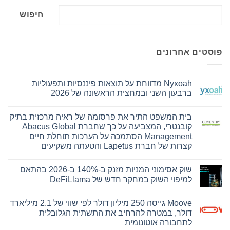
חיפוש
פוסטים אחרונים
Nyxoah מדווחת על תוצאות פיננסיות ותפעוליות
ברבעון השני ובמחצית הראשונה של 2026
אין
תגובות
בית המשפט התיר את פרסומה של ראיה מרכזית בתיק
על
Nyxoah
קובנטרי, המצביעה על כך שחברת Abacus Global
מדווחת
Management הסתמכה על הערכות תוחלת חיים
על
תוצאות
קצרות של חברת Lapetus והטעתה משקיעים
פיננסיות
אין
ותפעוליות
ברבעון
תגובות
שוק אסימוני המניות מזנק ב-140% ב-2026 בהתאם
על
השני
בית
ובמחצית
למיפוי השוק במחקר חדש של DeFiLlama
המשפט
הראשונה
התיר
של
אין
את
2026
תגובות
Moove גייסה 250 מיליון דולר לפי שווי של 2.1 מיליארד
על
פרסומה
של
שוק
דולר, במטרה להרחיב את התשתית הגלובלית
ראיה
אסימוני
לתחבורה אוטונומית
המניות
מרכזית
מזנק
בתיק