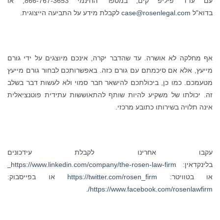
עם עו"ד פיליפ קים, במספר החינמי 866-767-3653, או
בדוא"ל
case@rosenlegal.com
לקבלת מידע על התביעה הייצוגית.
אף מחלקה לא אושרה. עד שהדבר יקרה, אינכם מיוצגים על ידי גורם
מייעץ, אלא אם סיכמתם עם גורם כזה. באפשרותכם לבחור גורם מייעץ
מטעמכם. כמו כן, ביכולתכם להישאר חבר סמוי ולא לעשות דבר בשלב
זה. יכולתו של משקיע להיות שותף להתאוששות עתידית פוטנציאלית
אינה תלויה בשירותו כתובע מרכזי.
עקבו אחרינו לקבלת עידכונים
בלינקדאין:
https://www.linkedin.com/company/the-rosen-law-firm
או בטוויטר:
https://twitter.com/rosen_firm
או בפייסבוק:
.
https://www.facebook.com/rosenlawfirm/