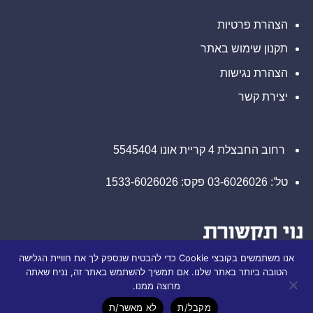
חברת
Lapetus
הצהרת פרטיות
והטעתה
משקיעים
תקנון שימוש באתר
הצהרת נגישות
יצירת קשר
רחוב החבצלת 4 קריית אונו 5545404
טל': 03-6026026 פקס: 1533-6026026
אנו משתמשים בקובצי Cookie כדי להבטיח שנספק לך את חוויית הגלישה
הטובה ביותר באתר שלנו. אם תמשיך להשתמש באתר זה, נניח שאתה
מרוצה ממנו.
מקבל/ת
לא מאשר/ת
(©) כל הזכויות שמורות לחברת נוי תקשורת