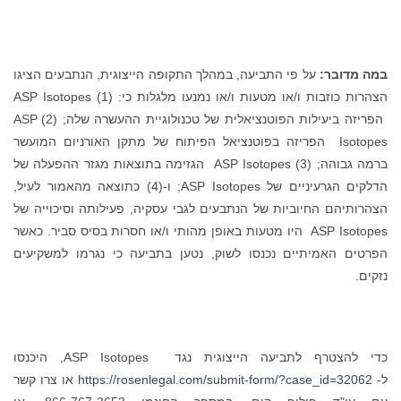
במה מדובר:
על פי התביעה, במהלך התקופה הייצוגית, הנתבעים הציגו
הצהרות כוזבות ו/או מטעות ו/או נמנעו מלגלות כי: (1) ASP Isotopes
הפריזה ביעילות הפוטנציאלית של טכנולוגיית ההעשרה שלה; (2) ASP
Isotopes הפריזה בפוטנציאל הפיתוח של מתקן האורניום המועשר
ברמה גבוהה; (3) ASP Isotopes הגזימה בתוצאות מגזר ההפעלה של
הדלקים הגרעיניים של ASP Isotopes; ו-(4) כתוצאה מהאמור לעיל,
הצהרותיהם החיוביות של הנתבעים לגבי עסקיה, פעילותה וסיכוייה של
ASP Isotopes היו מטעות באופן מהותי ו/או חסרות בסיס סביר. כאשר
הפרטים האמיתיים נכנסו לשוק, נטען בתביעה כי נגרמו למשקיעים
נזקים.
כדי להצטרף לתביעה הייצוגית נגד ASP Isotopes, היכנסו
ל-
https://rosenlegal.com/submit-form/?case_id=32062
או צרו קשר