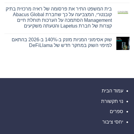
על
אין
Sevens
הסכם
תגובות
בית המשפט התיר את פרסומה של ראיה מרכזית בתיק
על
שיתוף
פעולה
Nyxoah
קובנטרי, המצביעה על כך שחברת Abacus Global
עם
מדווחת
Management הסתמכה על הערכות תוחלת חיים
על
הרשות
של
תוצאות
קצרות של חברת Lapetus והטעתה משקיעים
עיר
פיננסיות
אין
ותפעוליות
המיינדפולנס
גלפו
ברבעון
תגובות
שוק אסימוני המניות מזנק ב-140% ב-2026 בהתאם
על
השני
לבחינת
בית
נוכחות
ובמחצית
למיפוי השוק במחקר חדש של DeFiLlama
המשפט
מורשית
הראשונה
התיר
של
של
אין
את
2026
נכסים
תגובות
על
פרסומה
דיגיטליים
של
שוק
בבהוטן
ראיה
אסימוני
המניות
מרכזית
מזנק
בתיק
קובנטרי,
ב-140%
ב-2026
המצביעה
על
בהתאם
כך
למיפוי
עמוד הבית
השוק
שחברת
במחקר
Abacus
נוי תקשורת
חדש
Global
של
Management
הסתמכה
DeFiLlama
ספרים
על
הערכות
יחסי ציבור
תוחלת
חיים
קצרות
של