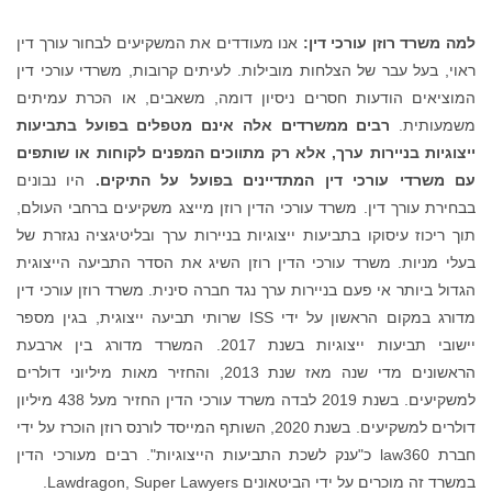
למה משרד רוזן עורכי דין:
אנו מעודדים את המשקיעים לבחור עורך דין
ראוי, בעל עבר של הצלחות מובילות. לעיתים קרובות, משרדי עורכי דין
המוציאים הודעות חסרים ניסיון דומה, משאבים, או הכרת עמיתים
משמעותית.
רבים ממשרדים אלה אינם מטפלים בפועל בתביעות
ייצוגיות בניירות ערך, אלא רק מתווכים המפנים לקוחות או שותפים
עם משרדי עורכי דין המתדיינים בפועל על התיקים.
היו נבונים
בבחירת עורך דין. משרד עורכי הדין רוזן מייצג משקיעים ברחבי העולם,
תוך ריכוז עיסוקו בתביעות ייצוגיות בניירות ערך ובליטיגציה נגזרת של
בעלי מניות. משרד עורכי הדין רוזן השיג את הסדר התביעה הייצוגית
הגדול ביותר אי פעם בניירות ערך נגד חברה סינית. משרד רוזן עורכי דין
מדורג במקום הראשון על ידי ISS שרותי תביעה ייצוגית, בגין מספר
יישובי תביעות ייצוגיות בשנת 2017. המשרד מדורג בין ארבעת
הראשונים מדי שנה מאז שנת 2013, והחזיר מאות מיליוני דולרים
למשקיעים. בשנת 2019 לבדה משרד עורכי הדין החזיר מעל 438 מיליון
דולרים למשקיעים. בשנת 2020, השותף המייסד לורנס רוזן הוכרז על ידי
חברת law360 כ"ענק לשכת התביעות הייצוגיות". רבים מעורכי הדין
במשרד זה מוכרים על ידי הביטאונים Lawdragon, Super Lawyers.