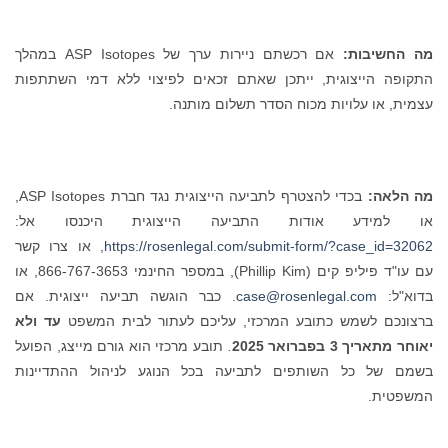
מה החשיבות:
אם רכשתם ניירות ערך של ASP Isotopes במהלך
התקופה הייצוגית, ייתכן שאתם זכאים לפיצוי ללא דמי השתתפות
עצמית, או עלויות מכוח הסדר תשלום מותנה.
מה הלאה:
בכדי להצטרף לתביעה הייצוגית נגד חברת ASP Isotopes,
או למידע אודות התביעה הייצוגית היכנסו אל:
https://rosenlegal.com/submit-form/?case_id=32062
, או צרו קשר
עם עו"ד פיליפ קים (Phillip Kim), במספר החינמי 866-767-3653, או
בדוא"ל:
case@rosenlegal.com
. כבר הוגשה תביעה ייצוגית. אם
ברצונכם לשמש כתובע המרכזי, עליכם לעתור לבית המשפט
עד ולא
יאוחר מתאריך 3 בפברואר 2025
.
תובע מרכזי הוא גורם מייצג, הפועל
בשמם של כל השותפים לתביעה בכל הנוגע לניהול ההתדיינות
המשפטית.