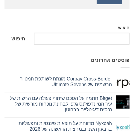
חיפוש
חיפוש
פוסטים אחרונים
Corpay Cross-Border מונתה לשותפת המט"ח
הרשמית של Ultimate Sevens
אין
תגובות
Bitget חתמה על הסכם שיתוף פעולה עם הרשות של
על
Corpay
עיר המיינדפולנס גלפו לבחינת נוכחות מורשית של
Cross-
נכסים דיגיטליים בבהוטן
Border
מונתה
אין
לשותפת
תגובות
המט"ח
Nyxoah מדווחת על תוצאות פיננסיות ותפעוליות
על
הרשמית
Bitget
ברבעון השני ובמחצית הראשונה של 2026
של
חתמה
Ultimate