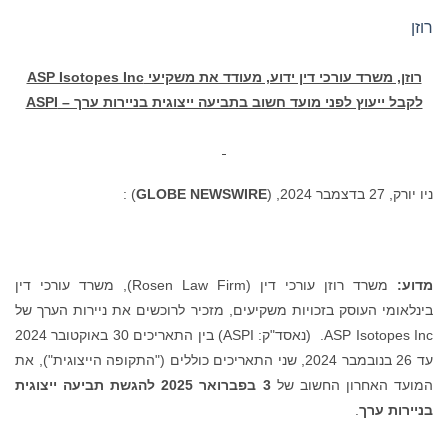
רוזן
רוזן, משרד עורכי דין ידוע, מעודד את משקיעי
ASP Isotopes Inc
לקבל ייעוץ לפני מועד חשוב בתביעה ייצוגית בניירות ערך –
ASPI
ניו יורק, 27 בדצמבר 2024, (
GLOBE NEWSWIRE
) :
מדוע:
משרד רוזן עורכי דין (Rosen Law Firm), משרד עורכי דין
בינלאומי העוסק בזכויות משקיעים, מזכיר לרוכשים את ניירות הערך של
ASP Isotopes Inc. (נאסד"ק: ASPI) בין התאריכים 30 באוקטובר 2024
עד 26 בנובמבר 2024, שני התאריכים כוללים ("התקופה הייצוגית"), את
המועד האחרון החשוב של
3 בפברואר 2025
להגשת תביעה ייצוגית
בניירות ערך
.