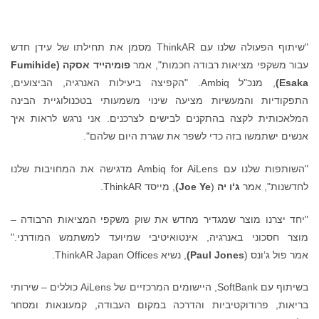
"שיתוף הפעולה שלנו עם ThinkAR מסמן את תחילתו של עידן חדש
עבור משקפי מציאות רבודה חכמות", אמר
פומיהייד אסקה
(Fumihide
Esaka)
, מנכ"ל Ambiq. "הקפיצה ביעילות האנרגיה, הביצועים,
התפקודיות והמעשיות מציעה שינוי משמעותי בטכנולוגיית הבינה
המלאכותית לקצה בהתקנים לבישים לצרכנים. אני נרגש לראות איך
אנשים ישתמשו בזה כדי לשפר את שגרת היום שלהם".
"השותפות שלנו עם Ambiq for AiLens מדגישה את המחויבות שלנו
לחדשנות", אמר
ג‘ו יה
(
Joe Ye
)
, מייסד ThinkAR.
"יחד יצרנו מוצר שמגדיר מחדש את שוק משקפי המציאות הרבודה –
מוצר חסכוני באנרגיה, אינטואיטיבי שמיועד למשתמש המודרני."
אמר פול ג‘ונס (
Paul Jones
)
, נשיא ThinkAR Japan Offices.
בשיתוף עם SoftBank, היישומים המרכזיים של AiLens כוללים – שירותי
בריאות, פרודוקטיביות והדרכה במקום העבודה, קמעונאות ומסחר