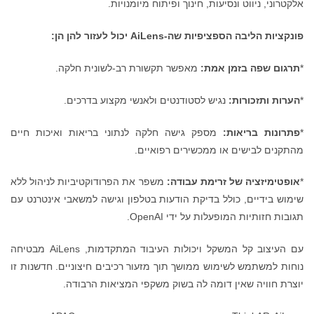
אלקטרוני, ניווט ונסיעות, חינוך ופיתוח מיומנויות.
פונקציות הליבה הספציפיות שה-AiLens יכול לעזור להן הן:
*
תרגום שפה בזמן אמת:
מאפשר תקשורת רב-לשונית חלקה.
*
הערות ותזכורות:
נגיש לסטודנטים ולאנשי מקצוע בדרכים.
*
פתרונות בריאות:
מספק גישה חלקה לנתוני בריאות ואיכות חיים
מהתקנים לבישים או ממכשירים רפואיים.
*
אופטימיזציה של זרימת עבודה:
משפר את הפרודוקטיביות לניהול ללא
שימוש בידיים, כולל בדיקת הודעות בטלפון וגישה למשאבי אינטרנט עם
תגובות חזותיות המופעלות על ידי OpenAI.
עם העיצוב קל המשקל ויכולות העיבוד המתקדמות, AiLens מבטיחה
נוחות למשתמש לשימוש ממושך תוך מזעור רכיבים חיצוניים. חדשנות זו
יוצרת חוויה שאין דומה לה בשוק משקפי המציאות הרבודה.