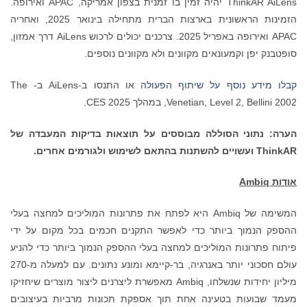
ThinkAR AiLens יהיה זמין בו זמנית בצפון אמריקה, APAC ואירופה.
הזמינות הראשונית בארצות הברית מתחילה בינואר 2025, ואחריה
APAC ואירופה באפריל 2025. צרכנים יכולים לרכוש AiLens דרך אמזון,
סופטבנק יפן וקמעונאים מקוונים ולא מקוונים נוספים.
קבלו מידע נוסף על שיתוף הפעולה
או התנסו ב-AiLens ב- The
Venetian, Level 2, Bellini 2002, במהלך CES 2025.
הערה: נתוני הסוללה מבוססים על תוצאות בדיקות המעבדה של
ThinkAR ועשויים להשתנות בהתאם לשימוש ולגורמים אחרים.
אודות Ambiq
המשימה של Ambiq היא לפתח את פתרונות המוליכים למחצה בעלי
ההספק הנמוך ביותר כדי לאפשר התקנים חכמים בכל מקום על ידי
פיתוח פתרונות המוליכים למחצה בעלי ההספק הנמוך ביותר כדי להניע
עולם חסכוני יותר באנרגיה, בר-קיימא ומונע נתונים. עם למעלה מ-270
מיליון יחידות שנשלחו, Ambiq מאפשרת ליצרנים ליצור מוצרים שיחזיקו
מעמד שבועות בטעינה אחת תוך אספקת תכונות מרביות בעיצובים