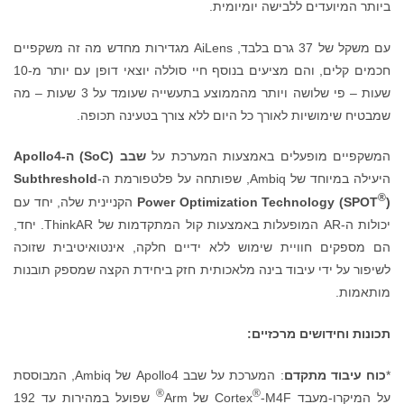
ביותר המיועדים ללבישה יומיומית.
עם משקל של 37 גרם בלבד, AiLens מגדירות מחדש מה זה משקפיים
חכמים קלים, והם מציעים בנוסף חיי סוללה יוצאי דופן עם יותר מ-10
שעות – פי שלושה ויותר מהממוצע בתעשייה שעומד על 3 שעות – מה
שמבטיח שימושיות לאורך כל היום ללא צורך בטעינה תכופה.
המשקפיים מופעלים באמצעות המערכת על
שבב (
SoC
) ה-
Apollo4
היעילה במיוחד של Ambiq, שפותחה על פלטפורמת ה-
Subthreshold
®
)
Power Optimization Technology (SPOT
הקניינית שלה, יחד עם
יכולות ה-AR המופעלות באמצעות קול המתקדמות של ThinkAR. יחד,
הם מספקים חוויית שימוש ללא ידיים חלקה, אינטואיטיבית שזוכה
לשיפור על ידי עיבוד בינה מלאכותית חזק ביחידת הקצה שמספק תובנות
מותאמות.
תכונות וחידושים מרכזיים:
*
כוח עיבוד מתקדם
: המערכת על שבב Apollo4 של Ambiq, המבוססת
®
®
על המיקרו-מעבד Cortex
-M4F של Arm
שפועל במהירות עד 192