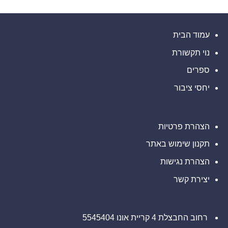
על
הרשות
של
תוצאות
עיר
פיננסיות
ותפעוליות
המיינדפולנס
גלפו
ברבעון
השני
לבחינת
עמוד הבית
נוכחות
ובמחצית
מורשית
הראשונה
נוי תקשורת
של
של
2026
נכסים
דיגיטליים
ספרים
בבהוטן
יחסי ציבור
הצהרת פרטיות
תקנון שימוש באתר
הצהרת נגישות
יצירת קשר
רחוב החבצלת 4 קריית אונו 5545404