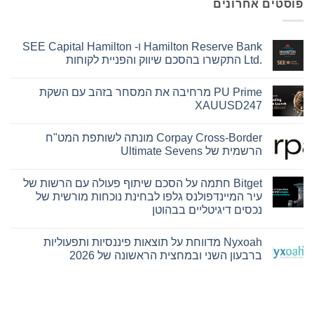
פוסטים אחרונים
Hamilton Reserve Bank ו- SEE Capital Hamilton
Ltd.‎ התקשרו בהסכם שיווק והפניית לקוחות
אין
תגובות
PU Prime מרחיבה את המסחר בזהב עם השקת
על
Hamilton
XAUUSD247
Reserve
Bank
אין
ו-
תגובות
Corpay Cross-Border מונתה לשותפת המט"ח
על
SEE
Capital
PU
הרשמית של Ultimate Sevens
Hamilton
Prime
Ltd.‎
מרחיבה
אין
את
התקשרו
תגובות
Bitget חתמה על הסכם שיתוף פעולה עם הרשות של
על
בהסכם
המסחר
שיווק
בזהב
Corpay
עיר המיינדפולנס גלפו לבחינת נוכחות מורשית של
עם
Cross-
והפניית
נכסים דיגיטליים בבהוטן
השקת
לקוחות
Border
מונתה
XAUUSD247
אין
לשותפת
תגובות
המט"ח
Nyxoah מדווחת על תוצאות פיננסיות ותפעוליות
על
הרשמית
Bitget
ברבעון השני ובמחצית הראשונה של 2026
של
חתמה
Ultimate
על
אין
Sevens
הסכם
תגובות
על
שיתוף
פעולה
Nyxoah
עם
מדווחת