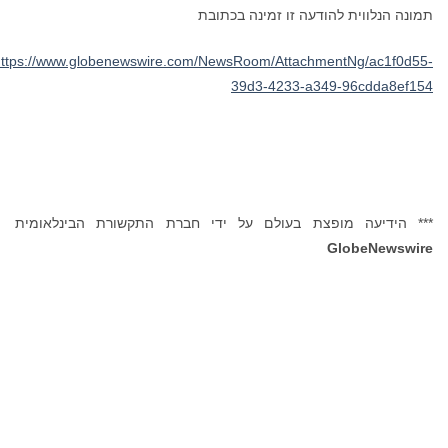
תמונה הנלווית להודעה זו זמינה בכתובת
https://www.globenewswire.com/NewsRoom/AttachmentNg/ac1f0d55-
39d3-4233-a349-96cdda8ef154
*** הידיעה מופצת בעולם על ידי חברת התקשורת הבינלאומית
GlobeNewswire