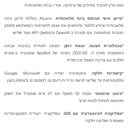
מגה-הרץ לעיבוד מודלים של גרפיקה, אודיו ובינה מלאכותית.
*
סייען אישי מבוסס בינה מלאכותית
: AiLens כוללות סייען בינה
מלאכותית שיודע ללמוד ולהתאים את עצמו להעדפות המשתמש ולספק
תגובות מותאמות, עם תמיכה ב-OpenAI ובממשקי API מצד שלישי.
*
טכנולוגיית תצוגה יוצאת דופן
: תצוגה חזותית באיכות גבוהה
באמצעות מאיץ ה- 2D/2.5D הגרפי של Apollo4 שמבטיח ביצועים
חלקים עם צריכת חשמל מינימלית.
*
קישוריות חלקה
: אינטגרציה ישירה עם Google, Microsoft
ופלטפורמות צד שלישי לגישה מיידית ליומנים, למסמכים ולאחסון בענן.
*
עיצוב ארגונומי
: מבנה קל משקל עם 37 גרם שמוביל את השוק
ומותאם לנוחות לטווח ארוך.
*
אפליקציה לאינטגרציה עם
iOS
: אפליקציה ייעודית לפונקציונליות
משופרת ושליטה חלקה.