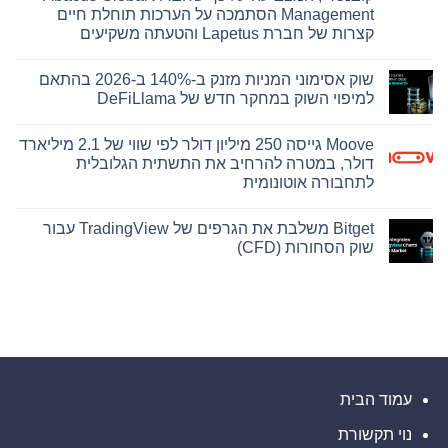
מדווחת
Management הסתמכה על הערכות תוחלת חיים
על
תוצאות
קצרות של חברת Lapetus והטעתה משקיעים
פיננסיות
אין
ותפעוליות
ברבעון
תגובות
שוק אסימוני המניות מזנק ב-140% ב-2026 בהתאם
על
השני
בית
ובמחצית
למיפוי השוק במחקר חדש של DeFiLlama
המשפט
הראשונה
התיר
של
אין
את
2026
תגובות
Moove גייסה 250 מיליון דולר לפי שווי של 2.1 מיליארד
על
פרסומה
של
שוק
דולר, במטרה להרחיב את התשתית הגלובלית
ראיה
אסימוני
לתחבורה אוטונומית
המניות
מרכזית
מזנק
בתיק
אין
קובנטרי,
ב-140%
תגובות
ב-2026
המצביעה
Bitget משלבת את הגרפים של TradingView עבור
על
על
בהתאם
Moove
שוק הסחורות (CFD)
כך
למיפוי
גייסה
השוק
שחברת
250
אין
במחקר
Abacus
מיליון
תגובות
חדש
Global
על
דולר
של
Management
לפי
Bitget
הסתמכה
DeFiLlama
שווי
משלבת
על
של
את
הערכות
2.1
הגרפים
תוחלת
של
מיליארד
חיים
דולר,
TradingView
קצרות
עבור
במטרה
של
שוק
עמוד הבית
להרחיב
חברת
את
הסחורות
Lapetus
(CFD)
התשתית
והטעתה
נוי תקשורת
הגלובלית
משקיעים