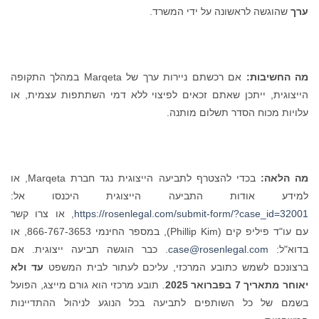
ערך
שהוגשה לראשונה על ידי המשרד.
מה החשיבות:
אם רכשתם ניירות ערך של Marqeta במהלך התקופה
הייצוגית, ייתכן שאתם זכאים לפיצוי ללא דמי השתתפות עצמית, או
עלויות מכוח הסדר תשלום מותנה.
מה הלאה:
בכדי להצטרף לתביעה הייצוגית נגד חברת Marqeta, או
למידע אודות התביעה הייצוגית היכנסו אל:
https://rosenlegal.com/submit-form/?case_id=32001
, או צרו קשר
עם עו"ד פיליפ קים (Phillip Kim), במספר החינמי 866-767-3653, או
בדוא"ל:
case@rosenlegal.com
. כבר הוגשה תביעה ייצוגית. אם
ברצונכם לשמש כתובע המרכזי, עליכם לעתור לבית המשפט
עד ולא
יאוחר מתאריך 7 בפברואר 2025
.
תובע מרכזי הוא גורם מייצג, הפועל
בשמם של כל השותפים לתביעה בכל הנוגע לניהול ההתדיינות