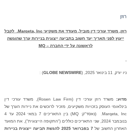
רוזן
רוזן, משרד עורכי דין מוביל, מעודד את משקיעי
Marqeta, Inc.
לקבל
ייעוץ לפני תאריך יעד חשוב בתביעה ייצוגית בניירות ערך שהוגשה
לראשונה על ידי החברה – MQ
ניו יורק, 11 בינואר 2025, (
GLOBE NEWSWIRE
) :
מדוע:
משרד רוזן עורכי דין (Rosen Law Firm), משרד עורכי דין
בינלאומי העוסק בזכויות משקיעים, מזכיר לרוכשים את ניירות הערך של
Marqeta, Inc. (נאסד"ק: MQ) בין התאריכים 7 במאי 2024 עד 4
בנובמבר 2024, שני התאריכים כוללים ("התקופה הייצוגית"), את המועד
האחרון החשוב של
7 בפברואר 2025
להגשת תביעה ייצוגית בניירות