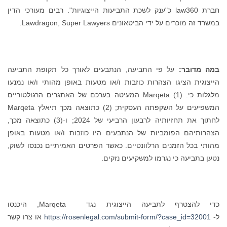
חברת law360 כ"ענק לשכת התביעות הייצוגיות". רבים מעורכי הדין
במשרד זה מוכרים על ידי הביטאונים Lawdragon, Super Lawyers.
במה מדובר:
על פי התביעה, הנתבעים לאורך כל תקופת התביעה
הייצוגית הציגו הצהרות כוזבות ו/או מטעות באופן מהותי ו/או נמנעו
מלגלות כי: (1) Marqeta המעיטה בערכם של האתגרים הרגולטוריים
המשפיעים על השקפתה העסקית; (2) כתוצאה מכך תיאלץ Marqeta
לחתוך את תחזיותיה לרבעון הרביעי של 2024; ו-(3) כתוצאה מכך,
הצהרותיהם הפומביות של הנתבעים היו כוזבות ו/או מטעות באופן
מהותי בכל הזמנים הרלוונטיים. כאשר הפרטים האמיתיים נכנסו לשוק,
נטען בתביעה כי נגרמו למשקיעים נזקים.
כדי להצטרף לתביעה הייצוגית נגד Marqeta, היכנסו
ל-
https://rosenlegal.com/submit-form/?case_id=32001
או צרו קשר