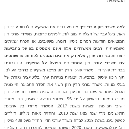
המשפטית.
למה משרד רוזן עורכי דין:
אנו מעודדים את המשקיעים לבחור עורך דין
ראוי, בעל עבר של הצלחות מובילות. לעיתים קרובות, משרדי עורכי דין
המוציאים הודעות חסרים ניסיון דומה, משאבים, או הכרת עמיתים
משמעותית.
רבים ממשרדים אלה אינם מטפלים בפועל בתביעות
ייצוגיות בניירות ערך, אלא רק מתווכים המפנים לקוחות או שותפים
עם משרדי עורכי דין המתדיינים בפועל על התיקים.
היו נבונים
בבחירת עורך דין. משרד עורכי הדין רוזן מייצג משקיעים ברחבי העולם,
תוך ריכוז עיסוקו בתביעות ייצוגיות בניירות ערך ובליטיגציה נגזרת של
בעלי מניות. משרד עורכי הדין רוזן השיג את הסדר התביעה הייצוגית
הגדול ביותר אי פעם בניירות ערך נגד חברה סינית. משרד רוזן עורכי דין
מדורג במקום הראשון על ידי ISS שרותי תביעה ייצוגית, בגין מספר
יישובי תביעות ייצוגיות בשנת 2017. המשרד מדורג בין ארבעת
הראשונים מדי שנה מאז שנת 2013, והחזיר מאות מיליוני דולרים
למשקיעים. בשנת 2019 לבדה משרד עורכי הדין החזיר מעל 438 מיליון
דולרים למשקיעים. בשנת 2020, השותף המייסד לורנס רוזן הוכרז על ידי