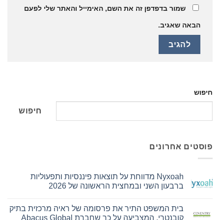
שמור בדפדפן זה את השם, האימייל והאתר שלי לפעם
הבאה שאגיב.
חיפוש
חיפוש
פוסטים אחרונים
Nyxoah מדווחת על תוצאות פיננסיות ותפעוליות
ברבעון השני ובמחצית הראשונה של 2026
אין
תגובות
בית המשפט התיר את פרסומה של ראיה מרכזית בתיק
על
Nyxoah
קובנטרי, המצביעה על כך שחברת Abacus Global