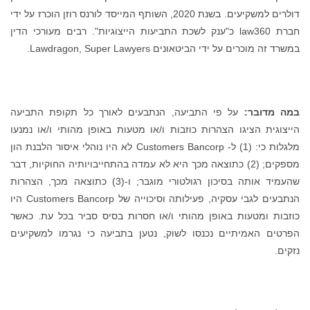
דולרים למשקיעים. בשנת 2020, השותף המייסד לורנס רוזן הוכרז על ידי
חברת law360 כ"ענק לשכת התביעות הייצוגיות". רבים מעורכי הדין
במשרד זה מוכרים על ידי הביטאונים Lawdragon, Super Lawyers.
במה מדובר:
על פי התביעה, הנתבעים לאורך כל תקופת התביעה
הייצוגית הציגו הצהרות כוזבות ו/או מטעות באופן מהותי ו/או נמנעו
מלגלות כי: (1) ל- Customers Bancorp לא היו נוהלי איסור הלבנת הון
מספקים; (2) כתוצאה מכך היא לא עמדה בהתחייבויותיה החוקיות, דבר
שהעמיד אותה בסיכון רגולטורי מוגבר; ו-(3) כתוצאה מכך, הצהרות
הנתבעים לגבי עסקיה, פעילותה וסיכוייה של Customers Bancorp היו
כוזבות ומטעות באופן מהותי ו/או חסרות בסיס סביר בכל עת. כאשר
הפרטים האמיתיים נכנסו לשוק, נטען בתביעה כי נגרמו למשקיעים
נזקים.