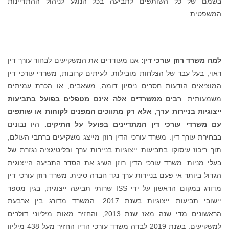
בשמם של כל השותפים לתביעה בכל הנוגע לניהול ההתדיינות
המשפטית.
למה משרד רוזן עורכי דין:
אנו מעודדים את המשקיעים לבחור עורך דין
ראוי, בעל עבר של הצלחות מובילות. לעיתים קרובות, משרדי עורכי דין
המוציאים הודעות חסרים ניסיון דומה, משאבים, או הכרת עמיתים
משמעותית.
רבים ממשרדים אלה אינם מטפלים בפועל בתביעות
ייצוגיות בניירות ערך, אלא רק מתווכים המפנים לקוחות או שותפים
עם משרדי עורכי דין המתדיינים בפועל על התיקים.
היו נבונים
בבחירת עורך דין. משרד עורכי הדין רוזן מייצג משקיעים ברחבי העולם,
תוך ריכוז עיסוקו בתביעות ייצוגיות בניירות ערך ובליטיגציה נגזרת של
בעלי מניות. משרד עורכי הדין רוזן השיג את הסדר התביעה הייצוגית
הגדול ביותר אי פעם בניירות ערך נגד חברה סינית. משרד רוזן עורכי דין
מדורג במקום הראשון על ידי ISS שרותי תביעה ייצוגית, בגין מספר
יישובי תביעות ייצוגיות בשנת 2017. המשרד מדורג בין ארבעת
הראשונים מדי שנה מאז שנת 2013, והחזיר מאות מיליוני דולרים
למשקיעים. בשנת 2019 לבדה משרד עורכי הדין החזיר מעל 438 מיליון