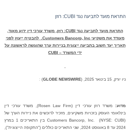
התראת מועד לתביעה נגד CUBI: רוזן
התראת מועד לתביעה נגד
CUBI
: רוזן, משרד עורכי דין ידוע מאוד,
מעודד את משקיעי
Customers Bancorp, Inc.
להבטיח ייעוץ לפני
תאריך יעד חשוב בתביעה ייצוגית בניירות ערך שהוגשה לראשונה על
ידי המשרד – CUBI
ניו יורק, 15 בינואר 2025, (
GLOBE NEWSWIRE
) :
מדוע:
משרד רוזן עורכי דין (Rosen Law Firm), משרד עורכי דין
בינלאומי העוסק בזכויות משקיעים, מזכיר לרוכשים את ניירות הערך של
Customers Bancorp, Inc. (NYSE: CUBI) בין התאריכים 1 במרץ
2024 עד 8 באוגוסט 2024, שני התאריכים כוללים ("התקופה הייצוגית"),