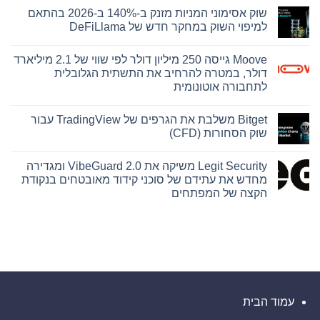
תגובות
שוק אסימוני המניות מזנק ב-140% ב-2026 בהתאם
על
בית
למיפוי השוק במחקר חדש של DeFiLlama
המשפט
התיר
אין
את
תגובות
Moove גייסה 250 מיליון דולר לפי שווי של 2.1 מיליארד
על
פרסומה
של
שוק
דולר, במטרה להרחיב את התשתית הגלובלית
ראיה
אסימוני
לתחבורה אוטונומית
המניות
מרכזית
מזנק
בתיק
אין
קובנטרי,
ב-140%
תגובות
ב-2026
המצביעה
Bitget משלבת את הגרפים של TradingView עבור
על
על
בהתאם
Moove
שוק הסחורות (CFD)
כך
למיפוי
גייסה
השוק
שחברת
250
אין
במחקר
Abacus
מיליון
תגובות
חדש
Global
Legit Security משיקה את VibeGuard 2.0 ומגדירה
על
דולר
של
Management
לפי
Bitget
מחדש את עתידם של סוכני קידוד מאובטחים בנקודת
הסתמכה
DeFiLlama
שווי
משלבת
על
הקצה של המפתחים
של
את
הערכות
2.1
הגרפים
אין
תוחלת
של
מיליארד
חיים
תגובות
דולר,
TradingView
על
קצרות
עבור
במטרה
Legit
של
שוק
להרחיב
Security
חברת
את
הסחורות
משיקה
Lapetus
(CFD)
התשתית
את
והטעתה
הגלובלית
VibeGuard
משקיעים
לתחבורה
2.0
אוטונומית
ומגדירה
מחדש
עמוד הבית
את
עתידם