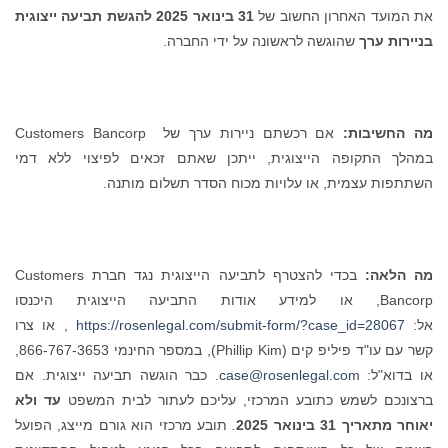
את המועד האחרון החשוב של
31 בינואר 2025
להגשת תביעה ייצוגית
בניירות ערך
שהוגשה לראשונה על ידי החברה.
מה החשיבות:
אם רכשתם ניירות ערך של Customers Bancorp
במהלך התקופה הייצוגית, ייתכן שאתם זכאים לפיצוי ללא דמי
השתתפות עצמית, או עלויות מכוח הסדר תשלום מותנה.
מה הלאה:
בכדי להצטרף לתביעה הייצוגית נגד חברת Customers
Bancorp, או למידע אודות התביעה הייצוגית היכנסו
אל:
https://rosenlegal.com/submit-form/?case_id=28067
, או צרו
קשר עם עו"ד פיליפ קים (Phillip Kim), במספר החינמי 866-767-3653,
או בדוא"ל:
case@rosenlegal.com
. כבר הוגשה תביעה ייצוגית. אם
ברצונכם לשמש כתובע המרכזי, עליכם לעתור לבית המשפט
עד ולא
יאוחר מתאריך 31 בינואר 2025
.
תובע מרכזי הוא גורם מייצג, הפועל