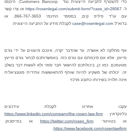
כדי להצטרף לתביעה הייצוגית נגד Customers Bancorp, היכנסו
ל-
https://rosenlegal.com/submit-form/?case_id=28067
או צרו קשר
עם עו"ד פיליפ קים, במספר החינמי 866-767-3653, או
בדוא"ל
case@rosenlegal.com
לקבלת מידע על התביעה הייצוגית.
אף מחלקה לא אושרה. עד שהדבר יקרה, אינכם מיוצגים על ידי גורם
מייעץ, אלא אם סיכמתם עם גורם כזה. באפשרותכם לבחור גורם מייעץ
מטעמכם. כמו כן, ביכולתכם להישאר חבר סמוי ולא לעשות דבר בשלב
זה. יכולתו של משקיע להיות שותף להתאוששות עתידית פוטנציאלית
אינה תלויה בשירותו כתובע מרכזי.
עקבו אחרינו לקבלת עידכונים
בלינקדאין:
https://www.linkedin.com/company/the-rosen-law-firm
או בטוויטר:
https://twitter.com/rosen_firm
או בפייסבוק:
.
https://www.facebook.com/rosenlawfirm