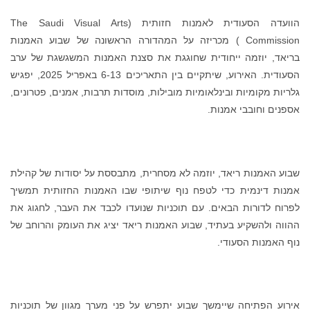
הוועדה הסעודית לאמנות חזותית (The Saudi Visual Arts
Commission ) מכריזה על המהדורה הראשונה של שבוע האמנות
אד, יוזמה ייחודית שחוגגת את סצנת האמנות המשגשגת של ערב
הסעודית. האירוע, שיתקיים בין התאריכים 6-13 באפריל 2025, יפגיש
יות מקומיות ובינלאומיות מובילות, מוסדות תרבות, אמנים, פטרונים,
נים וחובבי אמנות.
ע האמנות ריאד, יוזמה לא מסחרית, מתבססת על יסודות של קהילת
ות דינמית כדי לטפח נוף שיתופי שבו האמנות החזותית תמשיך
וח לדורות הבאים. עם תוכניות שנועדו לכבד את העבר, לחגוג את
וה ולהשקיע בעתיד, שבוע האמנות ריאד יציג את העומק והרוחב של
 האמנות הסעודי.
וע הפתיחה שיימשך שבוע יתפרש על פני מערך מגוון של תוכניות