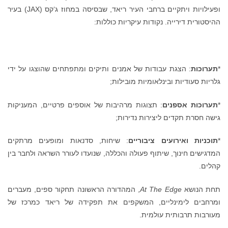
ופעילויות ויתקיים ברחבי העיר ריאד, שבסיסה במחוז ג‘קס (JAX) בעיר
סטורית דירייה. נקודות עיקריות כוללות:
רוכות
: הצגת עבודות של אמנים ותיקים ומתפתחים שהוצגו על ידי
יות סעודיות ובינלאומיות מובילות;
רוכות אספנים
: תצוגות מרהיבות של אוספים פרטיים, המעניקות
ה חסרת תקדים ליצירות נדירות;
כניות ואירועים ציבוריים
: שיחות, סדנאות ומופעים מרתקים
גישים חינוך, שיתוף פעולה והכללה, שנועדו לעורר השראה ולחבר בין
ים.
 הנושא
At The Edge
, המהדורה הראשונה תחקור ספים, מעברים
חבים לימינליים, המשקפים את תפקידה של ריאד כמרכז של
רבות תרבותית עולמית.