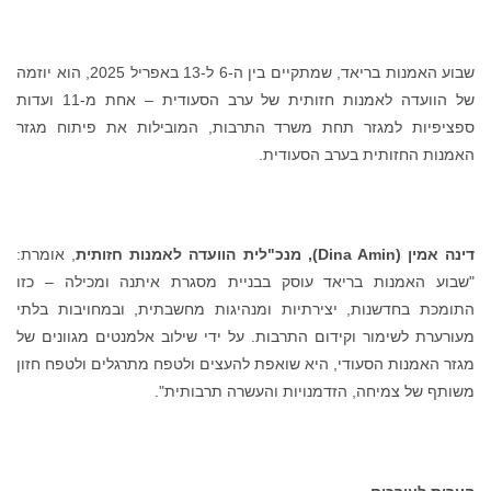
שבוע האמנות בריאד, שמתקיים בין ה-6 ל-13 באפריל 2025, הוא יוזמה
של הוועדה לאמנות חזותית של ערב הסעודית – אחת מ-11 ועדות
יפיות למגזר תחת משרד התרבות, המובילות את פיתוח מגזר
נות החזותית בערב הסעודית.
ה אמין (
Dina Amin
), מנכ"לית הוועדה לאמנות חזותית
, אומרת:
וע האמנות בריאד עוסק בבניית מסגרת איתנה ומכילה – כזו
מכת בחדשנות, יצירתיות ומנהיגות מחשבתית, ובמחויבות בלתי
רערת לשימור וקידום התרבות. על ידי שילוב אלמנטים מגוונים של
ר האמנות הסעודי, היא שואפת להעצים ולטפח מתרגלים ולטפח חזון
תף של צמיחה, הזדמנויות והעשרה תרבותית".