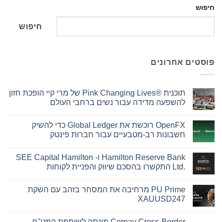
וש
חיפוש
סטים אחרונים
תוכנית Pink Changing Lives®‎ של מרי קיי הופכת חזון
להשפעה מדידה עבור נשים ברחבי העולם
אין
תגובות
OpenFX רוכשת את Global Ledger כדי להשיק
על
תוכנית
חשבונות רב-מטבעיים עבור חברות פינטק
Pink
Changing
אין
Lives®‎
תגובות
Hamilton Reserve Bank ו- SEE Capital Hamilton
על
של
מרי
OpenFX
Ltd.‎ התקשרו בהסכם שיווק והפניית לקוחות
קיי
רוכשת
את
הופכת
אין
חזון
Global
תגובות
PU Prime מרחיבה את המסחר בזהב עם השקת
על
Ledger
להשפעה
כדי
מדידה
Hamilton
XAUUSD247
עבור
להשיק
Reserve
נשים
Bank
חשבונות
אין
ו-
ברחבי
רב-מטבעיים
תגובות
Corpay Cross-Border מונתה לשותפת המט"ח
על
SEE
עבור
העולם