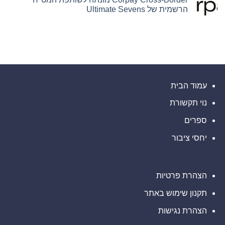
PU
חברות
Capital
הרשמית של Ultimate Sevens
פינטק
Prime
Hamilton
Ltd.‎
מרחיבה
אין
את
התקשרו
תגובות
על
בהסכם
המסחר
שיווק
בזהב
Corpay
עם
Cross-
והפניית
השקת
לקוחות
Border
מונתה
XAUUSD247
לשותפת
המט"ח
הרשמית
של
עמוד הבית
Ultimate
Sevens
נוי תקשורת
ספרים
יחסי ציבור
הצהרת פרטיות
תקנון שימוש באתר
הצהרת נגישות