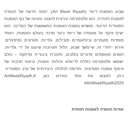
שבוע האמנות ריאד (Art Week Riyadh), יוזמה חדשה של הוועדה
נות חזותית, הוא פלטפורמה עירונית להצגה וחגיגה של נוף האמנות
ודית הדינמי. מושרש בסצנת האמנות המשגשגת של המדינה, הוא
ם זרקור על מעמדה של ריאד כיעד מרכזי בעולם האמנות, ויאחד
דות מקומיים ובינלאומיים מובילים, גלריות, פטרונים ומתרגלים.
וע ייחודי זה, שיימשך שבוע, יכלול תערוכות שיוצגו על ידי גלריות,
ים מאוספים פרטיים בולטים, ותוכנית ציבורית מרתקת – כולם
שו פלטפורמה כוללת לדיאלוג וחילופי אמנות, טיפוח תרבות של
וף אמנות ופטרונות, ותרומה לכלכלה היצירתית של ערב הסעודית.
תן למצוא את אתר האירוע
כאן
. #ArtWeekRiyadh,
#ArtWeekRiyadh2
ות הוועדה לאמנות חזותית