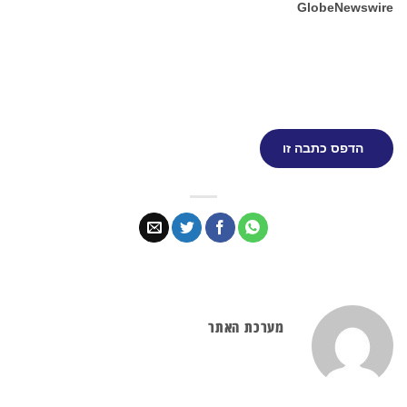
GlobeNewsw
הדפס כתבה זו
מערכת האתר