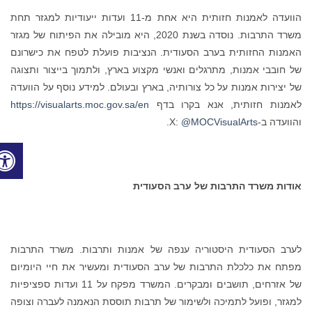
הוועדה לאמנות חזותית היא אחת מ-11 ועדות ייעודיות למגזר תחת
משרד התרבות. נוסדה בשנת 2020, היא מובילה את הפיתוח של מגזר
נות החזותית בערב הסעודית. הנציבות פועלת לטפח את כישרונם
חובבי אמנות, מתרגלים ואנשי מקצוע בארץ, ולתמוך בייצור ותצוגה
יצירות אמנות על כל צורותיה, בארץ ובעולם. למידע נוסף על הוועדה
נות חזותית, אנא בקרו בדף
https://visualarts.moc.gov.sa/en
עדה ב-X:
@MOCVisualArts
.
ות משרד התרבות של ערב הסעודית
ב הסעודית היסטוריה ענפה של אמנות ותרבות. משרד התרבות
ח את כלכלת התרבות של ערב הסעודית ומעשיר את חיי היומיום
של אזרחים, תושבים ומבקרים. המשרד מפקח על 11 ועדות ספציפיות
זר, ופועל לתמיכה ולשימור של תרבות תוססת הנאמנה לעברה וצופה