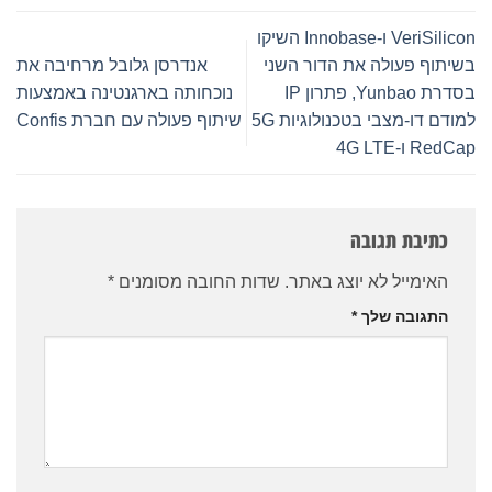
VeriSilicon ו-Innobase השיקו
תוף פעולה את הדור השני
אנדרסן גלובל מרחיבה את
בסדרת Yunbao, פתרון IP
נוכחותה בארגנטינה באמצעות
למודם דו-מצבי בטכנולוגיות 5G
שיתוף פעולה עם חברת Confis
R ו-4G LTE
כתיבת תגובה
האימייל לא יוצג באתר.
שדות החובה מסומנים
*
התגובה שלך
*