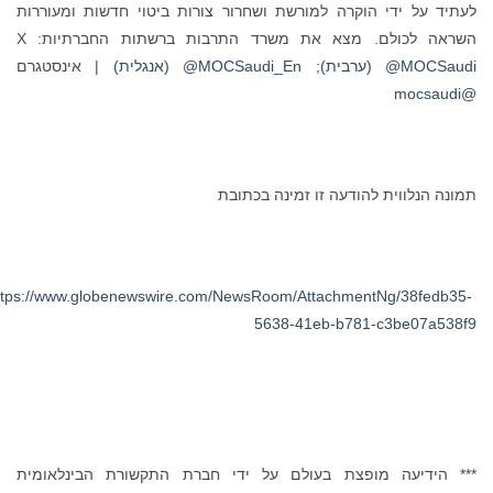
יד על ידי הוקרה למורשת ושחרור צורות ביטוי חדשות ומעוררות
אה לכולם. מצא את משרד התרבות ברשתות החברתיות: X
MOC@ (ערבית)
;
MOCSaudi_En@ (אנגלית)
| אינסטגרם
נה הנלווית להודעה זו זמינה בכתובת
https://www.globenewswire.com/NewsRoom/AttachmentNg/38fedb3
5638-41eb-b781-c3be07a53
 הידיעה מופצת בעולם על ידי חברת התקשורת הבינלאומית