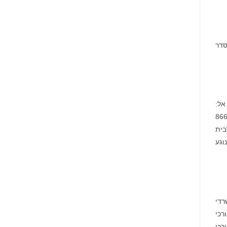
הסדר
Phi), במספר החינמי 866-767-
בית
וגע
רדי
רכי
רכי