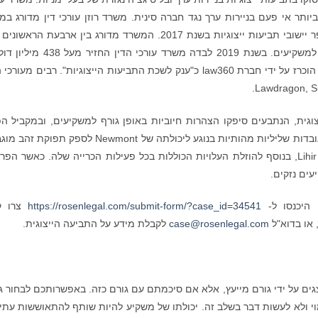
יותר אי פעם בניירות ערך נגד חברה סינית. משרד רוזן עורכי דין מדורג במ
הראשון על ידי ISS שרותי תביעה ייצוגית, בגין מספר יישובי תביעות ייצוגיות בשנת 2017. המשרד מדורג בין ארבעת ה
שנה מאז שנת 2013, והחזיר מאות מיליוני דולרים למשקיעים. בשנת 2019 לבדה משרד עורכי ה
למשקיעים. בשנת 2020, השותף המייסד לורנס רוזן הוכרז על ידי חברת law360 כ"ענק לשכת התביעות הייצוגיות". רבים מעו
ית, הנתבעים סיפקו הצהרות חיוביות באופן גורף למשקיעים, ובמקביל הפ
הצהרות כוזבות ומטעות באופן מהותי ו/או הסתירו עובדות שליליות מהותיות בנוגע ליכולתה של Newmont לספק 
בפעילויות Tier 1 שלה, במיוחד ל- Lihir and Brucejack, בנוסף להוזלת העלויות הכוללות בכל פעילות הכרייה שלה. כאשר 
עים נזקים.
https://rosenlegal.com/submit-form/?case_id=34541
צרו ק
case@rosenlegal.com
לקבלת מידע על התביעה הייצוגית.
ים על ידי גורם מייעץ, אלא אם סיכמתם עם גורם כזה. באפשרותכם לבחור ג
י ולא לעשות דבר בשלב זה. יכולתו של משקיע להיות שותף להתאוששות עתי