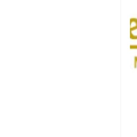
מונתה
לשותפת
המט"ח
הרשמית
של
Ultimate
Sevens