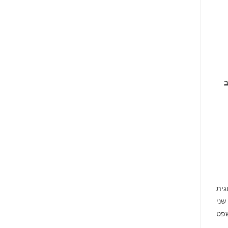
ב
צוגית
ערך של Newmont Corporation (NYSE: NEM) בין התאריכים 22 בפברואר 2024 עד 23 באוקטובר 2024, שני
שפט