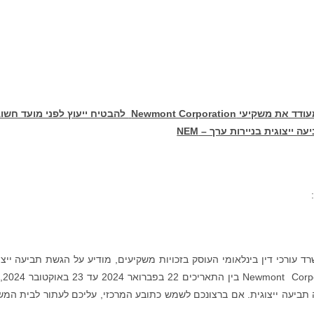
 מעודד את משקיעי
Newmont Corporation
להבטיח ייעוץ לפני מועד חשו
ה ייצוגית בניירות ערך – NEM
רוזן עורכי דין (Rosen Law Firm), משרד עורכי דין בינלאומי העוסק בזכויות משקיעים, מודיע על הגשת תביעה יי
בשם רוכשי ניירות ה
ה תביעה ייצוגית. אם ברצונכם לשמש כתובע המרכזי, עליכם לעתור לבית המ