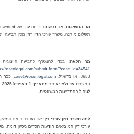
מה החשיבות:
תשלום מותנה. משרד עורכי הדין רוזן מכין תביעה י
מה הלאה:
בכדי להצטרף לתביעה הייצוגית נגד חברת Newmont, או למידע אודות התבי
s://rosenlegal.com/submit-form/?case_id=34541
3653, או בדוא"ל:
case@rosenlegal.com
. כבר ה
המשפט
עד ולא יאוחר מתאריך 1 באפריל 2025
.
ת
לניהול ההתדיינות המשפטית.
למה משרד רוזן עורכי דין:
אנו מעודדים את המשקיעי
עורכי דין המוציאים הודעות חסרים ניסיון דומה, מ
הדין רוזן מייצג משקיעים ברחבי העולם, תוך ריכוז עי