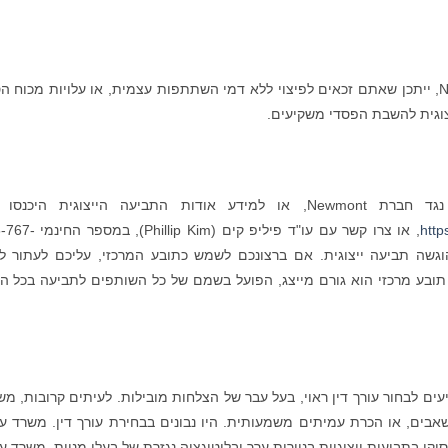
אם רכשתם ניירות ערך של Newmont, ייתכן שאתם זכאים לפיצוי ללא דמי השתתפות עצמית, או עלויות מכוח 
יצוגית להשבת הפסדי משקיעים.
עה הייצוגית היכנסו אל:
http
, או צרו קשר עם עו"ד פיליפ קים (llip Kim
וגשה תביעה ייצוגית. אם ברצונכם לשמש כתובע המרכזי, עליכם לעתור ל
ובע מרכזי הוא גורם מייצג, הפועל בשמם של כל השותפים לתביעה בכל הנ
ם לבחור עורך דין ראוי, בעל עבר של הצלחות מובילות. לעיתים קרובות, מש
שאבים, או הכרת עמיתים משמעותית. היו נבונים בבחירת עורך דין. משרד עו
סוקו בתביעות ייצוגיות בניירות ערך ובליטיגציה נגזרת של בעלי מניות. משרד עו