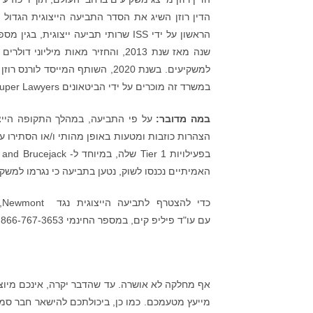
הדין רוזן השיג את הסדר התביעה הייצוגית הגדול ב
במשרד זה מוכרים על ידי הביטאונים Lawdragon, Super Lawyers.
במה מדובר:
על פי התביעה, במהלך התקופה הייצוג
האמיתיים נכנסו לשוק, נטען בתביעה כי נגרמו למשקי
כדי להצטרף לתביעה הייצוגית נגד Newmont, היכנסו ל-
עם עו"ד פיליפ קים, במספר החינמי 866-767-3653, או בדוא"ל
אף מחלקה לא אושרה. עד שהדבר יקרה, אינכם מיוצג
מייעץ מטעמכם. כמו כן, ביכולתכם להישאר חבר סמו