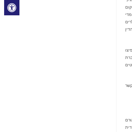
קום
ראשונים מדי
דין החזיר מעל 438 מיליון דולרים
רכי הדין
יצו
תפוקת זהב מוגברת
הפרטים
שר
ורם
דית