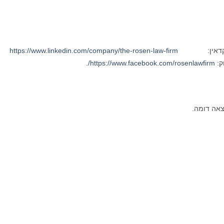
ינקדאין:
https://www.linkedin.com/company/the-rosen-law-firm
א
ק:
https://www.facebook.com/rosenlawfirm/
.
צאה דומה.