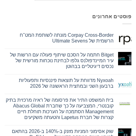
פוסטים אחרונים
Corpay Cross-Border מונתה לשותפת המט"ח
הרשמית של Ultimate Sevens
אין
תגובות
Bitget חתמה על הסכם שיתוף פעולה עם הרשות של
על
Corpay
עיר המיינדפולנס גלפו לבחינת נוכחות מורשית של
Cross-
נכסים דיגיטליים בבהוטן
Border
מונתה
אין
לשותפת
תגובות
המט"ח
Nyxoah מדווחת על תוצאות פיננסיות ותפעוליות
על
הרשמית
Bitget
ברבעון השני ובמחצית הראשונה של 2026
של
חתמה
Ultimate
על
אין
Sevens
הסכם
תגובות
בית המשפט התיר את פרסומה של ראיה מרכזית בתיק
על
שיתוף
פעולה
Nyxoah
קובנטרי, המצביעה על כך שחברת Abacus Global
עם
מדווחת
Management הסתמכה על הערכות תוחלת חיים
על
הרשות
של
תוצאות
קצרות של חברת Lapetus והטעתה משקיעים
עיר
פיננסיות
אין
ותפעוליות
המיינדפולנס
גלפו
ברבעון
תגובות
שוק אסימוני המניות מזנק ב-140% ב-2026 בהתאם
על
השני
לבחינת
בית
נוכחות
ובמחצית