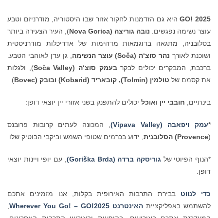
GO! 2025
היא גם הזדמנות לחקור אזור שבו היסטוריה, מודרניזם וטבע
עוצר נשימה נפגשים.
נובה גוריצה (Nova Gorica
), העיר הצעירה ביותר
בסלובניה, מתגאה בדוגמאות מדהימות של אדריכלות מודרניסטית
ושוכנת לאורך
נהר סוצ‘ה (So
a) עוצר הנשימה
č
, גן עדן לאוהבי הטבע.
ברכבת, המבקרים יכולים לבקר
בעמק סוצ‘ה (So
a Valley
č
), ולגלות
את קסמם של
טולמין (Tolmin), קובאריד (Kobarid) ובובק (Bovec
).
בינתיים,
חובבי יין ואוכל
יכולים להתפנק בשני אזורי יין יוצאי דופן:
*
עמק ויפאבה (Vipava Valley
)
, המכונה לעתים קרובות פרובנס
(
Provence
) הסלובנית
, ידוע בכרמים שטופי השמש וביקבי הבוטיק שלו
*הנוף הפיוטי של
גוריסקה ברדה (
Brda
Goriška
)
, עם יופי ויינות יוצאי
דופן.
כדי לנווט
בבירת התרבות האירופית בקלות, אנו מזמינים אתכם
להשתמש באפליקציית
האינטרנט Wherever You Go! – GO!2025
,
המעדכנת אתכם באירועים, בהופעות ובאירועי התרבות האחרונים,