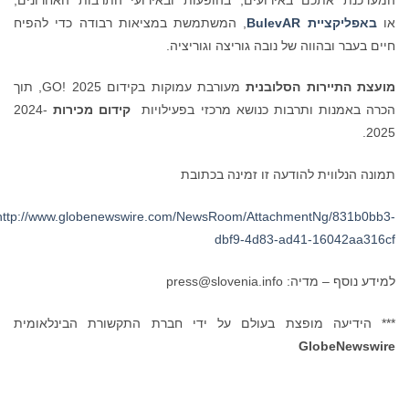
או
באפליקציית BulevAR
, המשתמשת במציאות רבודה כדי להפיח
חיים בעבר ובהווה של נובה גוריצה וגוריציה.
מועצת התיירות הסלובנית
מעורבת עמוקות בקידום GO! 2025, תוך
הכרה באמנות ותרבות כנושא מרכזי בפעילויות
קידום מכירות
2024-
2025.
תמונה הנלווית להודעה זו זמינה בכתובת
http://www.globenewswire.com/NewsRoom/AttachmentNg/831b0bb3-
dbf9-4d83-ad41-16042aa316cf
למידע נוסף – מדיה: press@slovenia.info
*** הידיעה מופצת בעולם על ידי חברת התקשורת הבינלאומית
GlobeNewswire