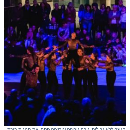
חגיגה ללא גבולות: נובה גוריקה וגוריציה פתחו את חגיגות בירת