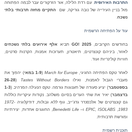
התרבות האירופית
. עם רדת הלילה, אור הזרקורים עבר לבמה הפתוחה
מול בניין העירייה של נובה גוריקה, שם
התקיים מחזה תרבותי בלתי
נשכח
.
עוד על הפתיחה הרשמית
בחודשים הקרובים,
GO! 2025
תביא
אלף אירועים בלתי נשכחים
לאזור, ביניהם קונצרטים, תיאטרון, תערוכות אמנות, הקרנות סרטים,
חוויות קולינריות ועוד.
לאחר טקס הפתיחה החגיגי,
March for Europe
(
1-9 במאי
) יהפוך את
מעברי הגבול לאמנות, ואילו
Tastes Without Borders
(
26-28
בספטמבר
) יציע סעודה של תענוגות גורמה.
טקס הנעילה המרהיב
(
1-3
בדצמבר
) יאיר את שתי הערים בסיום משלהב. נקודות עיקריות כוללות
גם קונצרטים של אלכסנדר גדג‘ייב,
גוף ללא גבולות
,
דודקלוגיה 1972-
1983
,
ISOLABS
EPIC,
ו
– Benedetti Life
, החוגגים אחדות, יצירתיות
ומורשת תרבותית.
תוכנית רשמית