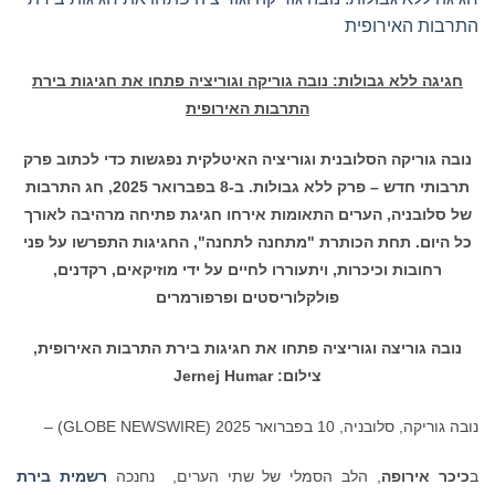
התרבות האירופית
חגיגה ללא גבולות: נובה גוריקה וגוריציה פתחו את חגיגות בירת
התרבות האירופית
נובה גוריקה הסלובנית וגוריציה האיטלקית נפגשות כדי לכתוב פרק
תרבותי חדש – פרק ללא גבולות. ב-8 בפברואר 2025, חג התרבות
של סלובניה, הערים התאומות אירחו חגיגת פתיחה מרהיבה לאורך
כל היום. תחת הכותרת "מתחנה לתחנה", החגיגות התפרשו על פני
רחובות וכיכרות, ויתעוררו לחיים על ידי מוזיקאים, רקדנים,
פולקלוריסטים ופרפורמרים
נובה גוריצה וגוריציה פתחו את חגיגות בירת התרבות האירופית,
צילום: Jernej Humar
נובה גוריקה, סלובניה, 10 בפברואר 2025 (GLOBE NEWSWIRE) –
ב
כיכר אירופה
, הלב הסמלי של שתי הערים, נחנכה
רשמית בירת