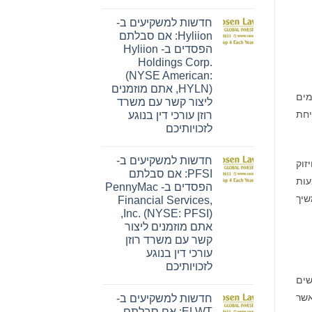
אין
תגובות
חדשות למשקיעים ב-
על
חדשות
Hyliion: אם סבלתם
למשקיעים
הפסדים ב- Hyliion
ב-
Ensign:
Holdings Corp.
אם
(NYSE American:
סבלתם
הפסדים
HYLN), אתם מוזמנים
ב-
כמים
ליצור קשר עם משרד
The
Ensign
2. החברה קיימה שיחת
רוזן עורכי דין בנוגע
Group,
לזכויותיכם
Inc.
(נאסד"ק:
אין
ENSG),
תגובות
אתם
חדשות למשקיעים ב-
על
יזוק
מוזמנים
חדשות
PFSI: אם סבלתם
ליצור
למשקיעים
עות
קשר
הפסדים ב- PennyMac
ב-
עם
Hyliion:
להמשיך
Financial Services,
משרד
אם
Inc. (NYSE: PFSI),
רוזן
סבלתם
עורכי
הפסדים
אתם מוזמנים ליצור
דין
ב-
קשר עם משרד רוזן
בנוגע
Hyliion
לזכויותיכם
Holdings
עורכי דין בנוגע
Corp.
לזכויותיכם
(NYSE
American:
שים
אין
HYLN),
תגובות
 אשר
אתם
חדשות למשקיעים ב-
על
מוזמנים
חדשות
ELWT: אם סבלתם