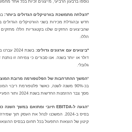
נוספו ברבעון הרביעי, מייצגים זכיות בכל אחד מחמש
*
הצלחה מתמשכת בוורטיקלים הגדולים ביותר:
בנ
חדש ובהגדלת מכירות בשני הוורטיקלים הגדולים ביו
שהביצועים החזקים שלנו בקטגוריות הללו מחזקים 
הללו.
*
ביצועים עם ארגונים גדולים:
דולר או יותר בשנה. אנו סבורים כי צמיחה זו נותנ
גלובלי.
*
המשך ההתרחבות של הפלטפורמה מרובת המוצר
מסך צבר ההזמנות החדשות בשנת 2024 ותור הפעילויות החדשות עבור המוצרים הללו ממשיך לגדול.
*
הגעה ל-
EBITDA
חיובי ומתואם במשך השנה כו
בסיס ב-2024. המשכנו לנהל את העסק תו
קיטון של הוצאות התפעול בכל תחום בבסיס ההוצאו