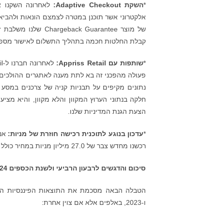
*
השקת
Adaptive Checkout
:
אלקטרוני אשר תוכנן במטרה לצמצם הונאות ולהביא 
של מוצר  Guarantee
קבלת החלטות חכמה בתהליך התשלום לאישור מספר 
*
שותפות עם
Appriss Retail
:
פעולה מהפכני זה בא לתת מענה לאתגרים ההולכים ו
נתונים מקיפים על תבניות קניה של צרכנים במסע
חלקה בנתוני הערוץ המקוון והלא מקוון, והיא מצי
הצעת הגנת המדיניות שלנו.
*
עדכון בנוגע לתוכנית רכישה חוזרת של מניות:
רכשנו מחדש צבר של 27.0 מיליון מניות במחיר כולל של 141.1 מיליון דולר, כולל עמלות ברוקר ועסקאות.
סיכום והדגשים לרבעון הרביעי ולשנת הכספים 2024 כולה
ו-2023, באלפים אלא אם צוין אחרת: