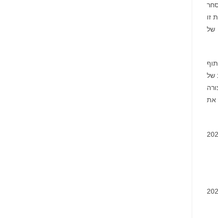
Barclays
 מסחר
בנוגע
PLC
לזכויותיכם
 זו
(NYSE:
BCS),
ם של
אתם
מוזמנים
ליצור
קשר
עם
משרד
שיתוף
רוזן
עורכי
 של
דין
בנוגע
ורה
לזכויותיכם
 את
חזרה את מניות החברה ברמת שווי אטרקטיבית. בשנת 2024
הפיננסיות המאוחדות שלנו לשלושת ושנים עשר החודשים שהסתיימו ב-31 בדצמבר, 2024