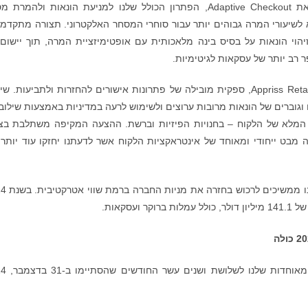
לאחרונה השקנו את Adaptive Checkout, הפתרון הכולל שלנו למניעת הונאות ולהמרת
לשיעורי המרה גבוהים יותר עבור סוחרי המסחר האלקטרוני. תצורה מתקדמת
Chargeback שלנו משלבת זיהוי הונאות על בסיס בינה מלאכותית עם אופטימיזציית המרה, תוך יישו
רב יותר של עסקאות לגיטימיות.
לאחרונה חברנו ל-Appriss Retail, ספקית מובילה של פתרונות אישורים להחזרות ולתביעות. 
גוברים של הונאות מרובות ערוצים ולשימוש לרעה במדיניות באמצעות שילוב
 המלא של הלקוח – בחנויות הפיזיות וברשת. ההצעה המקיפה משתלבת בצ
עה מבט ייחודי ומאוחד של אינטראקציות הלקוח אשר לדעתנו יחזקו עוד יותר
אנו ממשיכים לרכוש ב
הטבלה הבאה מסכמת את התוצאות 