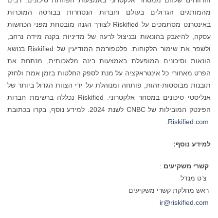
מהמותגים הגדולים בעולם וחברות הנסחרות בבורסה המוכרות
באינטרנט מסתמכים על Riskified לצורך הגנה מובטחת מפני הכחשות
עסקה, להיאבק בהונאות ובניצול לרעה של מדיניות בקנה מידה נרחב,
ולשפר את שימור הלקוחות. פלטפורמת המודיעין של Riskified בנושא
הונאות וסיכונים המופעלת באמצעות בינה מלאכותית, מנתחת את
הפרט מאחורי כל אינטראקציה על מנת לספק החלטות בזמן אמת ולחזק
תובנות מבוססות-זהות, פותחה ומנוהלת על ידי הצוות הגדול ביותר של
אנליסטי סיכונים במסחר אלקטרוני. Riskified נכללה ברשימת חברות
הפינטק המובילות של CNBC לשנת 2024. למידע נוסף, בקרו בכתובת
.
Riskified.com
למידע נוסף:
קשרי משקיעים
:
צ’ט מנדל
ראש מחלקת קשרי משקיעים
ir@riskified.com