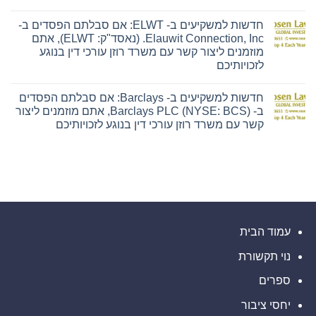
אין
סבלתם
ENSG),
תגובות
הפסדים
אתם
חדשות למשקיעים ב- ELWT: אם סבלתם הפסדים ב-
על
ב-
מוזמנים
חדשות
Hyliion
ליצור
Elauwit Connection, Inc. (נאסד"ק: ELWT), אתם
למשקיעים
Holdings
קשר
מוזמנים ליצור קשר עם משרד רוזן עורכי דין בנוגע
ב-
Corp.
עם
PFSI:
(NYSE
משרד
לזכויותיכם
אם
American:
רוזן
אין
סבלתם
HYLN),
עורכי
תגובות
הפסדים
אתם
דין
חדשות למשקיעים ב- Barclays: אם סבלתם הפסדים
על
ב-
מוזמנים
בנוגע
חדשות
PennyMac
ליצור
לזכויותיכם
ב- Barclays PLC (NYSE: BCS), אתם מוזמנים ליצור
למשקיעים
Financial
קשר
קשר עם משרד רוזן עורכי דין בנוגע לזכויותיכם
ב-
Services,
עם
ELWT:
Inc.
משרד
אין
אם
(NYSE:
רוזן
תגובות
סבלתם
PFSI),
עורכי
על
הפסדים
אתם
דין
חדשות
ב-
מוזמנים
בנוגע
למשקיעים
Elauwit
ליצור
לזכויותיכם
ב-
Connection,
קשר
Barclays:
Inc.
עם
אם
(נאסד"ק:
משרד
סבלתם
ELWT),
רוזן
הפסדים
אתם
עורכי
ב-
עמוד הבית
מוזמנים
דין
Barclays
ליצור
בנוגע
PLC
קשר
לזכויותיכם
נוי תקשורת
(NYSE:
עם
BCS),
משרד
אתם
ספרים
רוזן
מוזמנים
עורכי
ליצור
דין
יחסי ציבור
קשר
בנוגע
עם