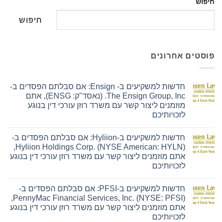
חיפוש
חיפוש
פוסטים אחרונים
חדשות למשקיעים ב- Ensign: אם סבלתם הפסדים ב-
The Ensign Group, Inc. (נאסד"ק: ENSG), אתם
מוזמנים ליצור קשר עם משרד רוזן עורכי דין בנוגע
לזכויותיכם
אין
תגובות
חדשות למשקיעים ב-Hyliion: אם סבלתם הפסדים ב-
על
חדשות
Hyliion Holdings Corp. (NYSE American: HYLN),
למשקיעים
אתם מוזמנים ליצור קשר עם משרד רוזן עורכי דין בנוגע
ב-
Ensign:
לזכויותיכם
אם
אין
סבלתם
תגובות
הפסדים
חדשות למשקיעים ב-PFSI: אם סבלתם הפסדים ב-
על
ב-
חדשות
The
PennyMac Financial Services, Inc. (NYSE: PFSI),
למשקיעים
Ensign
אתם מוזמנים ליצור קשר עם משרד רוזן עורכי דין בנוגע
ב-
Group,
Hyliion:
Inc.
לזכויותיכם
אם
(נאסד"ק: