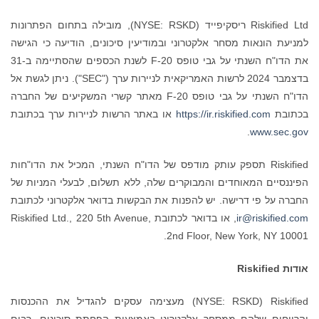
Riskified Ltd ריסקיפייד ‏(NYSE: RSKD), מובילה בתחום הפתרונות
למניעת הונאות מסחר אלקטרוני ובמודיעין סיכונים, הודיעה כי הגישה
את הדו"ח השנתי על גבי טופס 20-F לשנת הכספים שהסתיימה ב-31
בדצמבר 2024 לרשות האמריקאית לניירות ערך ("SEC"). ניתן לגשת אל
הדו"ח השנתי על גבי טופס 20-F מאתר קשרי המשקיעים של החברה
בכתובת
https://ir.riskified.com
או באתר הרשות לניירות ערך בכתובת
.
www.sec.gov
Riskified תספק עותק מודפס של הדו"ח השנתי, המכיל את הדו"חות
הפיננסיים המאוחדים והמבוקרים שלה, ללא תשלום, לבעלי המניות של
החברה על פי דרישה. יש להפנות את הבקשות בדואר אלקטרוני לכתובת
ir@riskified.com
, או בדואר לכתובת Riskified Ltd., 220 5th Avenue,
2nd Floor, New York, NY 10001.
אודות
Riskified
Riskified ‏(NYSE: RSKD) מעצימה עסקים להגדיל את ההכנסות
והרווחים שלהם ממסחר אלקטרוני באמצעות הפחתת סיכונים. רבים