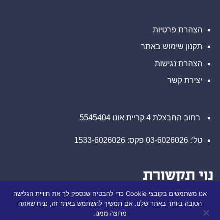
לזכויותיכם
משרד
רוזן
עורכי
דין
הצהרת פרטיות
בנוגע
לזכויותיכם
תקנון שימוש באתר
הצהרת נגישות
יצירת קשר
רחוב החבצלת 4 קריית אונו 5545404
טל': 03-6026026 פקס: 1533-6026026
אנו משתמשים בקובצי Cookie כדי להבטיח שנספק לך את חוויית הגלישה
הטובה ביותר באתר שלנו. אם תמשיך להשתמש באתר זה, נניח שאתה
מרוצה ממנו.