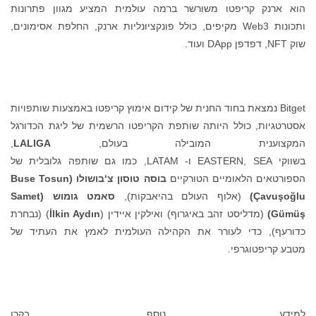
הוא ארנק קריפטו משורשר ברמה עולמית המציע מגוון פתרונות
ותכונות Web3 מקיפים, כולל פונקציונליות ארנק, החלפת אסימונים,
שוק NFT, דפדפן DApp ועוד.
Bitget נמצאת בחוד החנית של קידום אימוץ קריפטו באמצעות שותפויות
אסטרטגיות, כולל היותה שותפת הקריפטו הרשמית של ליגת הכדורגל
המקצוענית המובילה בעולם,
LALIGA
,
בשווקי EASTERN, SEA ו- LATAM, כמו גם שותפה גלובלית של
הספורטאים הלאומיים הטורקיים
בוסה טוסון
צ‘בושולו (
Buse Tosun
lu
ğ
o
ş
Çavu
)
(אלוף העולם בהיאבקות),
סאמט
גומוש (
Samet
ş
Gümü
)
(מדליסט זהב באיגרוף) ואילקין איידין (
lkin Aydın
İ
) (נבחרת
כדורעף), כדי לעורר את הקהילה העולמית לאמץ את העתיד של
מטבע קריפטוגרפי.
למידע נוסף, בקרו