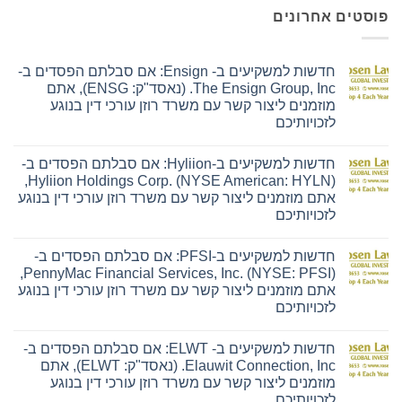
פוסטים אחרונים
חדשות למשקיעים ב- Ensign: אם סבלתם הפסדים ב-
The Ensign Group, Inc. (נאסד"ק: ENSG), אתם
מוזמנים ליצור קשר עם משרד רוזן עורכי דין בנוגע
לזכויותיכם
אין
תגובות
חדשות למשקיעים ב-Hyliion: אם סבלתם הפסדים ב-
על
חדשות
Hyliion Holdings Corp. (NYSE American: HYLN),
למשקיעים
אתם מוזמנים ליצור קשר עם משרד רוזן עורכי דין בנוגע
ב-
Ensign:
לזכויותיכם
אם
אין
סבלתם
תגובות
הפסדים
חדשות למשקיעים ב-PFSI: אם סבלתם הפסדים ב-
על
ב-
חדשות
The
PennyMac Financial Services, Inc. (NYSE: PFSI),
למשקיעים
Ensign
אתם מוזמנים ליצור קשר עם משרד רוזן עורכי דין בנוגע
ב-
Group,
Hyliion:
Inc.
לזכויותיכם
אם
(נאסד"ק:
אין
סבלתם
ENSG),
תגובות
הפסדים
אתם
חדשות למשקיעים ב- ELWT: אם סבלתם הפסדים ב-
על
ב-
מוזמנים
חדשות
Hyliion
ליצור
Elauwit Connection, Inc. (נאסד"ק: ELWT), אתם
למשקיעים
Holdings
קשר
מוזמנים ליצור קשר עם משרד רוזן עורכי דין בנוגע
ב-
Corp.
עם
PFSI:
(NYSE
משרד
לזכויותיכם