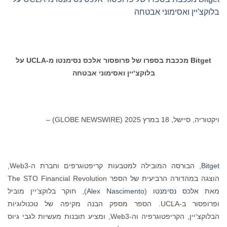
בלוקצ'יין ואסימוני אבטחה
Bitget
מככבת בספרו של פרופסור אלכס נסימנטו מ-
UCLA
על
בלוקצ‘יין ואסימוני אבטחה
ויקטוריה, סיישל, 18 במרץ 2025 (GLOBE NEWSWIRE) –
Bitget
, הבורסה המובילה למטבעות קריפטוגרפים וחברת ה-Web3,
הוצגה במהדורה הרביעית של הספר The STO Financial Revolution
מאת
אלכס נסימנטו
(
Alex Nascimento
), חוקר בלוקצ‘יין מוביל
ופרופסור ב-UCLA. הספר מספק הבנה מקיפה של טכנולוגיות
הבלוקצ‘יין, הקריפטוגרפיה וה-Web3, ומציע תובנות מעשיות לגבי גיוס