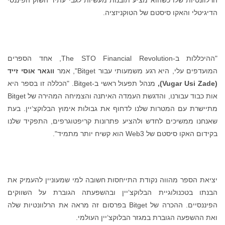
הדיגיטלי והאקו סיסטם של הטוקניזציה.
"ההיכללות ב-The STO Financial Revolution, אחד הספרים
המועדפים עלי, היא רגע משמעותי עבור Bitget", אמר
ווגאר אוסי זייד
(
Vugar Usi Zade
),
מנהל תפעול ראשי ב-Bitget. "הכללה זו בספר היא
אות כבוד עבורנו, והדגשת העמדה האיתנה והצמיחה המהירה של Bitget
מתיישרת עם המטרות שלנו לדחוף את גבולות אימוץ הבלוקצ‘יין. בעת
שאנחנו ממשיכים לחדש ולהציע פתרונות קריפטוגרפים, התפקיד שלנו
בקידום האקו סיסטם של Web3 הוא קשיח יותר מתמיד".
יציאת הספר מהווה נקודת התייחסות חשובה למי שמעוניין להעמיק את
הבנתו בטכנולוגיית הבלוקצ‘יין ובהשפעתה הגוברת על השווקים
הפיננסיים. ההכרה של Bitget בפרסום זה מראה את הרלוונטיות שלה
ואת ההשפעה הגוברת במגזר הבלוקצ‘יין העולמי.