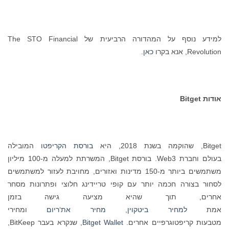
למידע נוסף על המהדורה הרביעית של The STO Financial
Revolution, אנא בקרו
כאן
.
אודות
Bitget
Bitget, שהוקמה בשנת 2018, היא
בורסת הקריפטו
המובילה
בעולם וחברת Web3. בורסת Bitget, המשרתת למעלה מ-100 מיליון
משתמשים ביותר מ-150 מדינות ואזורים, מחויבת לעזור למשתמשים
לסחור בצורה חכמה יותר עם קופי טריידינג חלוצי ופתרונות מסחר
אחרים, תוך שהיא מציעה גישה בזמן
אמת
למחיר ביטקוין
,
מחיר את‘ריום
ומחירי
מטבעות קריפטוגרפיים אחרים.
Bitget Wallet
, שנקרא בעבר BitKeep,