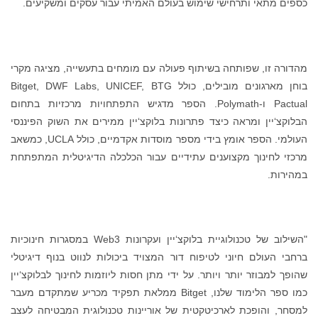
כספים מתאי ותרחישי שימוש בעולם האמיתי עבור עסקים ומשקיעים.
מהדורה זו, שפותחה בשיתוף פעולה עם מומחים בתעשייה, מציגה מקרי
בוחן מארגונים מובילים, כולל Bitget, DWF Labs, UNICEF, BTG
Pactual ו-Polymath. הספר מדגיש התפתחויות מרכזיות בתחום
הבלוקצ‘יין ומראה כיצד פתרונות בלוקצ‘יין ממירים את השוק הפיננסי
העולמי. הספר אומץ בידי מספר מוסדות אקדמיים, כולל UCLA, כמשאב
מרכזי לחינוך מקצוענים עתידיים עבור הכלכלה הדיגיטלית המתפתחת
במהירות.
"השילוב של טכנולוגיית בלוקצ‘יין ועקרונות Web3 במסגרות חינוכיות
ברחבי העולם חיוני לטיפוח דור המצויד ביכולות לנווט בנוף דיגיטלי
שהופך למבוזר יותר ויותר. על ידי מתן חסות ליוזמות לחינוך לבלוקצ‘יין
כמו ספר הלימוד שלנו, Bitget ממלאת תפקיד מכריע שמתקדם מעבר
למסחר, והופכת לארכיטקטית של אוריינות טכנולוגית המבטיחה לעצב