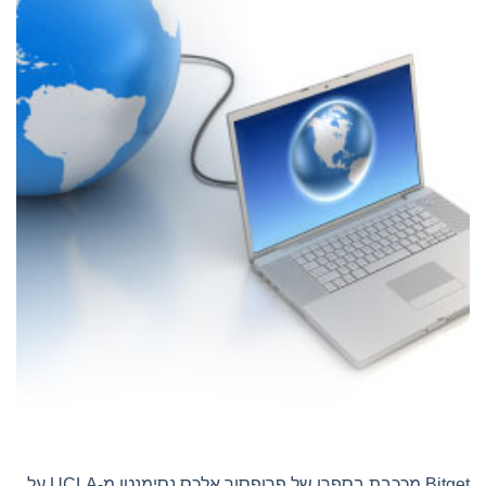
Bitget מככבת בספרו של פרופסור אלכס נסימנטו מ-UCLA על