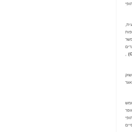
ופי
ית,
שקיפות
לם אמיתי. בנינו את BGUSD כדי לאפשר
רים
,
)
שוק
אגר
תר של Bitget. זה יכול לשמש
 משופר
ופי
יים