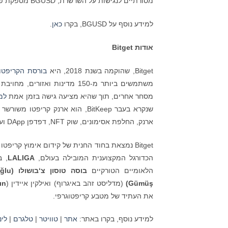
מסורתיים לנגישות על השרשרת, BGUSD מספקת פתרון גמיש בניגוד להיצע הקיים, המשלב תשואות יציבות עם שקיפות מלאה.
למידע נוסף על BGUSD, בקרו
כאן
.
אודות
Bitget
Bitget, שהוקמה בשנת 2018, היא
בורסת הקריפטו
משתמשים ביותר מ-150 מדינות ו
מסחר אחרים, תוך שהיא מציעה גישה בזמן אמת
למח
ארנק, החלפת אסימונים, שוק NFT, דפדפן DApp ועוד.
Bitget נמצאת בחוד החנית של קידום אימוץ קר
הכדורגל המקצוענית המובילה בעולם,
LALIGA
הלאומיים הטורקיים
בוסה טוסון צ‘בושולו (
lu
ğ
ş
Gümü
)
(מדליסט זהב באיגרוף) ואילקין איידין (
ın
את העתיד של מטבע קריפטוגרפי.
למידע נוסף, בקרו באתר:
אתר
|
טוויטר
|
טלגרם
|
לינ