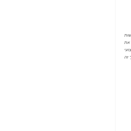
שות
 את
ועי
 זה