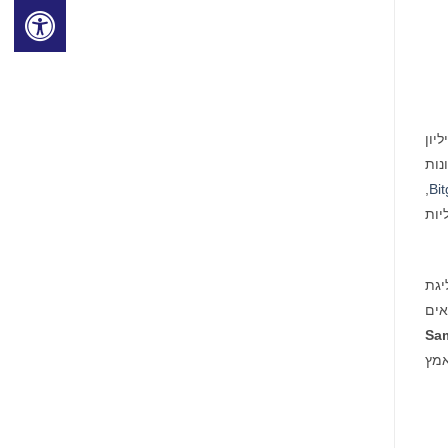
בורסת Bitget, המשרתת למעלה מ-100 מיליון
ונות
,
Bit
ולל פונקציונליות
יגת
רטאים
Sa
אמץ