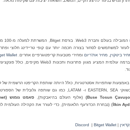
המובילה בעולם וחברת Web3. 
אזורים, מחויבת לעזור למשתמשים לסחור בצורה חכמה יותר עם קופי טריידינג חלוצי ופתר
יר ביטקוין
,
מחיר את‘ריום
ומחירי מטבעות קריפטוגרפיים אחרים.
get Wallet
שנקרא בעבר BitKeep, הוא ארנק קריפטו משורשר ברמה עולמית המציע מגוון פתרונות ותכונות Web3 מקיפים, כ
יפטו באמצעות שותפויות אסטרטגיות, כולל היותה שותפת הקריפטו הרשמית של ל
, בשווקי EASTERN, SEA ו- LATAM, כמו גם שותפה גלובלית של הספו
o
ş
Buse Tosun Çavu
)
(אלוף העולם בהיאבקות),
סאמט גומוש (
met
lkin Ayd
İ
) (נבחרת הכדורעף הלאומית), כדי לעורר את הקהילה העולמית ל
קדאין
|
Bitget Wallet
|
Discord