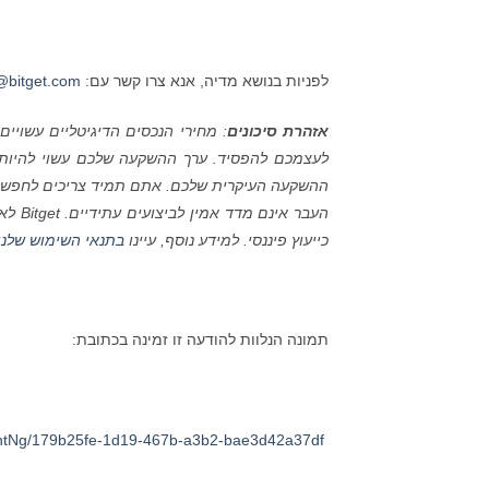
לפניות בנושא מדיה, אנא צרו קשר עם:
bitget.com
אזהרת סיכונים
: מחירי הנכסים הדיגיטליים עשויי
לעצמכם להפסיד. ערך ההשקעה שלכם עשוי להיות מ
ההשקעה העיקרית שלכם. אתם תמיד צריכים לחפש ייעו
העבר אינם מדד אמין לביצועים עתידיים.
Bitget
לא 
כייעוץ פיננסי. למידע נוסף, עיינו
בתנאי השימוש שלנו
תמונה הנלוות להודעה זו זמינה בכתובת:
ntNg/179b25fe-1d19-467b-a3b2-bae3d42a37df