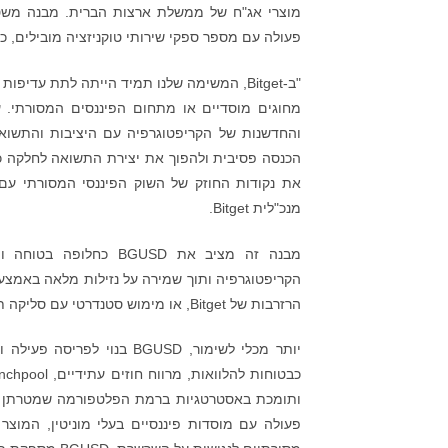
מוצרי אג"ח של ממשלת ארצות הברית. מבנה משטר
פעולה עם מספר ספקי שירותי טוקניזציה מובילים, כולל Superstate (באמצעות הטוקניזציה שלהם לקרן
"ב-Bitget, המשימה שלנו תמיד הייתה לתת ע
הכנסה פסיבית ולהפוך את יצירת התשואה לחלקה כ
את נקודות החוזק של השוק הפיננסי המסורתי עם הגמישות של Web3 – וז
מנכ"לית Bitget.
מבנה זה מציב את GUSD
הקריפטוגרפיה ותוך שמירה על נזילות מלאה באמצעו
הרזרבות של Bitget, או מימוש סטנדרטי עם סליקה תוך שלושה ימי עסקים. דמי המנוי ודמי המימוש יעמדו באופן קבוע על 0.1%.
ותומכת באסטרטגיות ברמת הפלטפורמה שמטרתן ליי
פעולה עם מוסדות פיננסיים בעלי מוניטין, המוצר מ