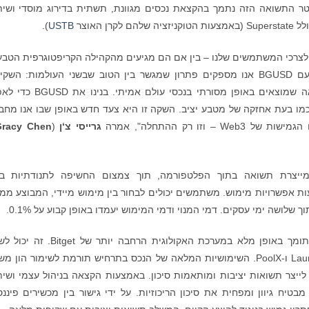
 התשואה הזה נתמך בהקצאת נכסים מגוונת, תשתית בדירוג מוסדי ושית
 האוצר
USTB
).
דיפות לצרכי המשתמשים שלנו – בין אם הם מגיעים מהקהילה הקריפטוגרפית הטבע
מחוגים מוסדיים או מתחום הפיננסים המסורתי. עם BGUSD אנו מספקים פתרון שמגשר בין הטוב שבשני העולמות: ה
והחדשנות של הקריפטוגרפיה עם היציבות והתשואה שמוצאים באופן מסורתי בנכסי עו
מו בעת אחזקה של מטבע יציב. השקה זו היא צעד חדש באופן שבו אנו מחב
ו רק ההתחלה", אמרה
גרייסי צ‘ן
(
Gracy Chen
B כחלופה בטוחה ומייצרת תשואה בתוך הפלטפורמה, תוך צמצום החשיפה לתנודתיות ב
ת אפשרויות מימוש. משתמשים יכולים לבחור בין מימוש מיידי, המבוצע ממ
יותר מכלי לשימור, BGUSD בנוי לפריסה פעילה ותומך באופן מלא במערכת האקולוגית הרחבה יו
כבטוחות להלוואות, מרווח חוזים עתידיים, Launchpool ו-PoolX. השימושיות המלאה של הנכס בתרחיש תורמת לשימור הון
צר תשואות יציבות ומותאמות סיכון. באמצעות הקצאה בניהול עצמי ושית
בטיח גיוון ומפחית את סיכון הריכוזיות. על ידי גישור בין מכשירים פיננס