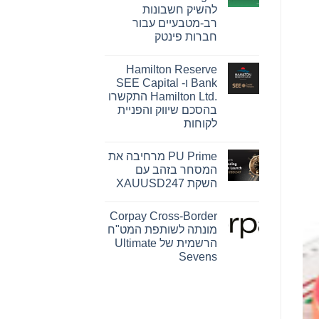
Pink
להשיק חשבונות
Changing
Lives®‎
רב-מטבעיים עבור
של
חברות פינטק
מרי
קיי
אין
הופכת
תגובות
חזון
Hamilton Reserve
על
להשפעה
OpenFX
Bank ו- SEE Capital
מדידה
רוכשת
עבור
Hamilton Ltd.‎ התקשרו
את
נשים
Global
בהסכם שיווק והפניית
ברחבי
Ledger
העולם
לקוחות
כדי
להשיק
אין
חשבונות
תגובות
רב-מטבעיים
PU Prime מרחיבה את
על
עבור
Hamilton
המסחר בזהב עם
חברות
Reserve
פינטק
השקת XAUUSD247
Bank
ו-
אין
SEE
תגובות
Capital
Corpay Cross-Border
על
Hamilton
PU
מונתה לשותפת המט"ח
Ltd.‎
Prime
התקשרו
הרשמית של Ultimate
מרחיבה
בהסכם
את
Sevens
שיווק
המסחר
והפניית
אין
בזהב
לקוחות
עם
תגובות
על
השקת
Corpay
XAUUSD247
Cross-
Border