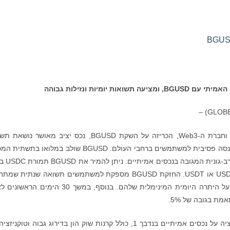
האמיתי עם
BGUSD
, ומציעה תשואות יומיות ונזילות גבוהה
, הבורסה המובילה למטבעות קריפטוגרפים וחברת ה-Web3, הכריזה על השקת BGUSD, נכס יציב מאושר 
שנועדה לשפר את יעילות ההון ולספק הזדמנויות הכנסה פסיבית למשתמשים ברחבי העולם. BGUSD שולב במלואו
וניהול העושר של הפלטפורמה, ומציע שכ
של 1:1 וניתן להירשם אליו כמנוי על ידי שימוש ב-USDC או USDT. החזקת BGUSD מספקת למשתמשים תשואה שנתית
ב-4%, ומועברת לחשבון הספוט מדי יום בהתבסס על היתרה היומית המינימלית שלהם. בנוסף, במשך 30 הי
ת בגובה של 5%.
התשואה של הנכס מבוססת על סל מגוון של טוקניזציה על נכסים אמיתיים בנדבך 1, כולל קרנות שוק הון בדירוג גבוה וטוק