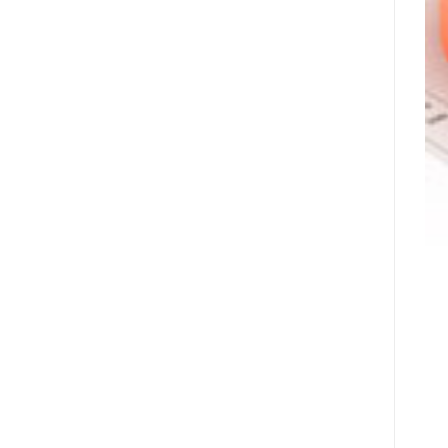
מונתה
לשותפת
המט"ח
הרשמית
של
Ultimate
Sevens