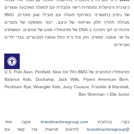
כיצרנית ורטיקלית ומומחית רישוי גלובלית עם למעלה מארבעה עשורים
של ניסיון בתעשייה. בשיתוף פעולה עם מובילי שוק מוכרים, BMG
מנהלת תהליך חלק ושיתופי של עיצוב, ייצור ואספקה של מוצרים
איכותיים תוך תמיכה ב-DNA של פורטפוליו מגוון של מותגים, המשתרע
על פני אופנה, ספורט, חוץ וכלי בית כולל אופנה למבוגרים, בגדי ילדים
ואביזרים.
פורטפוליו המותגים של BMG כולל את U.S. Polo Assn. Penfield, New
Balance Kids, Duchamp, Jack Wills, Flyers American Born,
Peckham Rye, Wrangler Kids, Juicy Couture, Franklin & Marshall,
Elle Junior ו- Ben Sherman
בקרו בכתובת
brandmachinegroup.com
ועקבו אחר
@brandmachinegroup
. לתיאום פגישות, צרו קשר עם