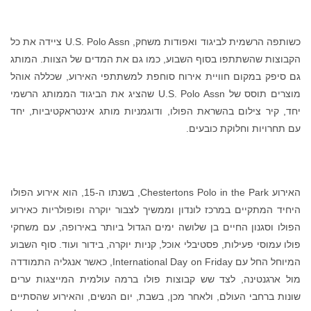
כשותפה הרשמית לביגוד ואפודות משחק, U.S. Polo Assn ציידה את כל
הקבוצות שהשתתפו בסוף השבוע, כמו גם את המדים של הצוות. המותג
גם סיפק במקום חוויית אירוח סוחפת למשתתפי האירוע, שכללה אוהל
מוצרים תוסס של U.S. Polo Assn שהציג את הביגוד הממותג הרשמי
יחד, קיר צילום בהשראת הפולו, ודוגמניות מותג אינטראקטיביות, יחד
עם תחרויות וחלוקת כובעים.
האירוע Chestertons Polo in the Park, בשנתו ה-15, הוא אירוע הפולו
היחיד המתקיים במרכז לונדון וממשיך לצבור יוקרה ופופולריות כאירוע
הפולו וסגנון החיים בן שלושה ימים הגדול ביותר באירופה, עם משחקי
פולו עמוסי פעילות, פסטיבלי אוכל, קניות יוקרה, בידור ועוד. סוף השבוע
המיוחל החל עם International Day on Friday, כאשר אנגליה התמודדה
מול ארגנטינה, לצד שש קבוצות פולו ברמה עולמית המייצגות ערים
שונות ברחבי העולם, ולאחר מכן, בשבת, יום הנשים, והאירוע שהסתיים