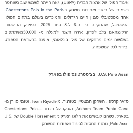
איגוד הפולו של ארצות הברית (USPA), גאה הייתה לשמש שוב כשותפה
רשמית של ביגוד ואפודות משחק ב-
Chestertons Polo in the Park
,
אחד מפסטיבלי סגנון חיים הגדולים והמוכרים בעולם בתחום הפולו.
הפסטיבל, שהתקיים בין ה-6 ל-8 ביוני 2025, בפארק ההיסטורי
הרלינגהאם בלב לונדון, אירח השנה למעלה מ- 30,000משתתפים
בשלושה ימים מרתקים של פולו בינלאומי, אופנה בהשראת הספורט
ובידור לכל המשפחה.
U.S. Polo Assn.
בצ‘סטרטונס פולו בפארק
סזאר קרספו, השחקן המצטיין בטורניר, מ-Team Riyadh, וטומי סוורן מ-
Arkham Team Punta Cana, נאבקו על הכדור ב-Chestertons Polo
בפארק, כשהם לובשים את הלוגו האייקוני Double Horsement של U.S.
Polo Assn, נותנת החסות לביגוד ואפודות המשחק.