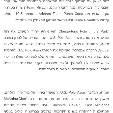
ביום ראשון עם משחקי הגמר ויום המשפחה. הפסטיבל משך אליו קהל
חובבי פולו מבריטניה ומכל רחבי העולם. Team Riyadh ניצחה בטורניר
סוף השבוע את Arkham Team Punta Cana בתוצאה 10-5, וסזאר
קרספו מ-Team Riyadh זכה בתואר השחקן המצטיין של הטורניר.
"Chestertons Polo in the Park הוא אירוע ייחודי המשלב את רוח
הפולו, את המותג שלנו, U.S. Polo Assn, ואת האנרגיה של לונדון בצורה
מהנה, מסוגננת ונגישה", אמר ג‘יי מייקל פרינס, נשיא ומנכ"ל USPA
Global, החברה שמנהלת ומשווקת את המותג U.S. Polo Assn. "החסות
שלנו מחזקת את הקשר האותנטי בין המותג שלנו לספורט הפולו תוך כדי
שהיא עוזרת לנו להמשיך וליצור מעורבות בקרב הצרכנים בבריטניה
באחד, השווקים החשובים והצומחים ביותר שלנו".
המותג הגלובלי U.S. Polo Assn, המוערך בשווי של מיליארדי דולרים,
ממשיך להתרחב ברחבי בריטניה עם פתיחת חנויות ב-McArthurGlen‘s
East Midlands וב-Cheshire Oaks, ועם חנויות פיזיות נוספות
המתוכננות להיפתח בשנים הקרובות. צרכנים בבריטניה יכולים בנוסף