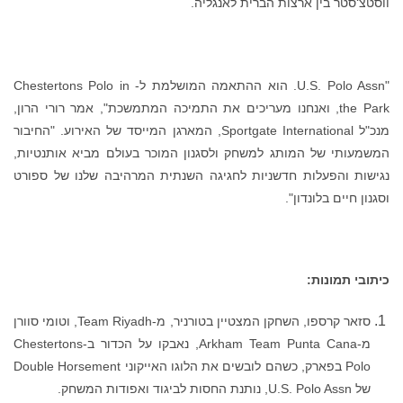
ווסטצ‘סטר בין ארצות הברית לאנגליה.
"U.S. Polo Assn. הוא ההתאמה המושלמת ל- Chestertons Polo in
the Park, ואנחנו מעריכים את התמיכה המתמשכת", אמר רורי הרון,
מנכ"ל Sportgate International, המארגן המייסד של האירוע. "החיבור
המשמעותי של המותג למשחק ולסגנון המוכר בעולם מביא אותנטיות,
נגישות והפעלות חדשניות לחגיגה השנתית המרהיבה שלנו של ספורט
וסגנון חיים בלונדון".
כיתובי תמונות:
סזאר קרספו, השחקן המצטיין בטורניר, מ-Team Riyadh, וטומי סוורן
מ-Arkham Team Punta Cana, נאבקו על הכדור ב-Chestertons
Polo בפארק, כשהם לובשים את הלוגו האייקוני Double Horsement
של U.S. Polo Assn, נותנת החסות לביגוד ואפודות המשחק.