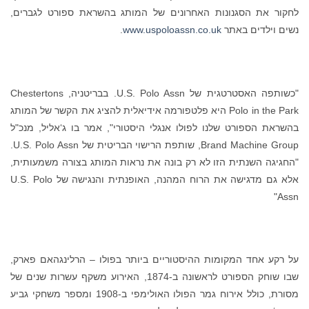
לחקור את הסגנונות האחרונים של המותג בהשראת ספורט לגברים,
נשים וילדים באתר
www.uspoloassn.co.uk
.
"כשותפה האסטרטגית של U.S. Polo Assn. בבריטניה, Chestertons
Polo in the Park היא פלטפורמה אידיאלית להציג את הקשר של המותג
בהשראת הספורט שלנו לפולו אנגלי היסטורי", אמר בו ג‘אליל, מנכ"ל
Brand Machine Group, שותפת הרישוי הבריטית של U.S. Polo Assn.
"החגיגה השנתית הזו לא רק בונה את נראות המותג בצורה משמעותית,
אלא גם מדגישה את הרוח המהנה, האופנתית והנגישה של U.S. Polo
Assn"
על רקע אחד המקומות ההיסטוריים ביותר בפולו – הרלינגהאם פארק,
שבו שוחק הספורט לראשונה ב-1874, האירוע משקף עשרות שנים של
מסורת, כולל אירוח גמר הפולו האולימפי ב-1908 ומספר משחקי גביע