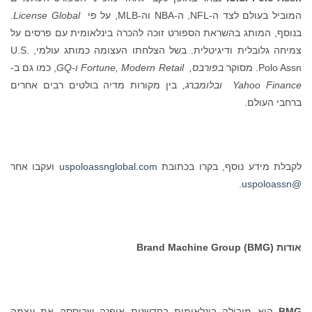
המוביל בעולם לצד ה-NFL, ה-NBA וה-MLB, על פי
License Global
.
בנוסף, המותג בהשראת הספורט זוכה להכרה בינלאומית עם פרסים על
צמיחה גלובלית ודיגיטלית. בשל הצלחתו העצומה כמותג עולמי, U.S.
Polo Assn. מסוקר
בפורבס,
Modern Retail
,
Fortune
ו-
GQ
, כמו גם ב-
Yahoo Finance
ובלומברג,
בין מקורות מדיה בולטים רבים אחרים
ברחבי העולם.
לקבלת מידע נוסף, בקרו בכתובת
uspoloassnglobal.com
ועקבו אחר
.
@uspoloassn
אודות Brand Machine Group (BMG)
BMG
היא מובילה בינלאומית בחדשנות אופנה שביססה את עצמה