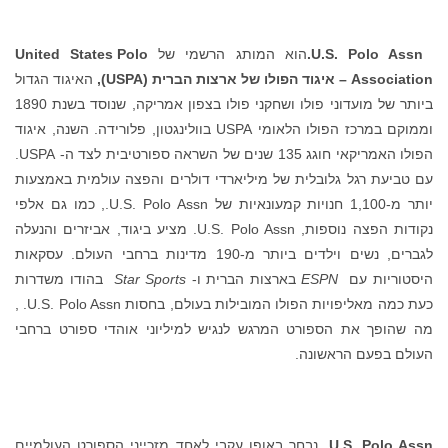
U.S. Polo Assn.
הוא המותג הרשמי של
United States Polo
Association
– איגוד הפולו של ארצות הברית (
USPA
),
האיגוד הגדול
ביותר של מועדוני פולו ושחקני פולו בצפון אמריקה, שנוסד בשנת 1890
וממוקם במרכז הפולו הלאומי USPA בוולינגטון, פלורידה. השנה, איגוד
הפולו האמריקאי חוגג 135 שנים של השראה ספורטיבית לצד ה- USPA.
עם טביעת רגל גלובלית של מיליארדי דולרים והפצה עולמית באמצעות
יותר מ-1,100 חנויות קמעונאיות של U.S. Polo Assn., כמו גם אלפי
נקודות הפצה נוספות, U.S. Polo Assn. מציע ביגוד, אביזרים והנעלה
לגברים, נשים וילדים ביותר מ-190 מדינות ברחבי העולם. עסקאות
היסטוריות עם
ESPN
בארצות הברית ו-
Star Sports
בהודו משדרות
כעת כמה מאליפויות הפולו המובילות בעולם, בחסות U.S. Polo Assn. ,
מה שהופך את הספורט המרגש לנגיש למיליוני אוהדי ספורט ברחבי
העולם בפעם הראשונה.
U.S. Polo Assn.
נבחר באופן עקבי לאחד מזכייני הספורט העולמיים