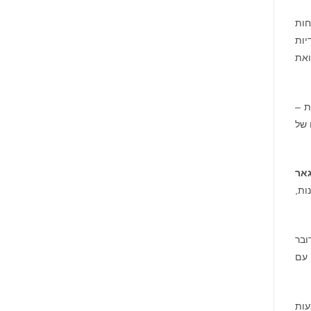
חות
יות
ואת
 של
גאר
קנות,
ובר
 עם
צעות