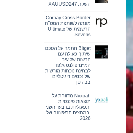
Reserve
השקת XAUUSD247
Bank
ו-
אין
SEE
תגובות
Capital
Corpay Cross-Border
על
Hamilton
PU
מונתה לשותפת המט"ח
Ltd.‎
Prime
התקשרו
הרשמית של Ultimate
מרחיבה
בהסכם
את
Sevens
שיווק
המסחר
והפניית
אין
בזהב
לקוחות
עם
תגובות
Bitget חתמה על הסכם
על
השקת
Corpay
XAUUSD247
שיתוף פעולה עם
Cross-
הרשות של עיר
Border
מונתה
המיינדפולנס גלפו
לשותפת
לבחינת נוכחות מורשית
המט"ח
הרשמית
של נכסים דיגיטליים
של
בבהוטן
Ultimate
Sevens
אין
תגובות
Nyxoah מדווחת על
על
Bitget
תוצאות פיננסיות
חתמה
ותפעוליות ברבעון השני
על
הסכם
ובמחצית הראשונה של
שיתוף
2026
פעולה
עם
אין
הרשות
תגובות
של
על