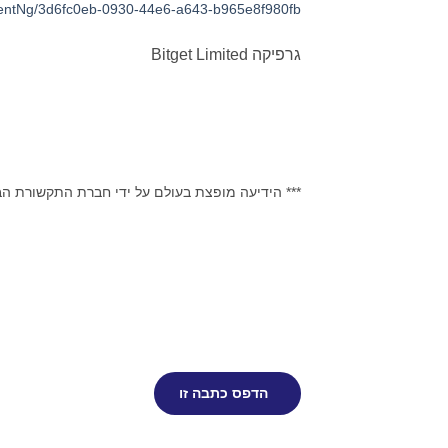
entNg/3d6fc0eb-0930-44e6-a643-b965e8f980fb
גרפיקה Bitget Limited
*** הידיעה מופצת בעולם על ידי חברת התקשורת ה
הדפס כתבה זו