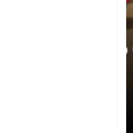
עיר
Nyxoah
המיינדפולנס
מדווחת
גלפו
על
לבחינת
תוצאות
נוכחות
פיננסיות
מורשית
ותפעוליות
של
ברבעון
נכסים
השני
דיגיטליים
ובמחצית
בבהוטן
הראשונה
של
2026