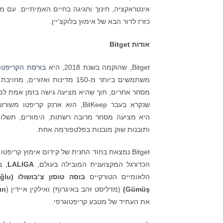
כזרז לדור הבא של אימוץ בלוקצ‘יין.
אודות
Bitget
Bitget, שהוקמה בשנת 2018, היא
בורסת הקריפטו
משתמשים ביותר מ-150 מדינות ו
מסחר אחרים, תוך שהיא מציעה גישה בזמן אמת
למח
ותובנות שוק מובנות בפלטפורמה אחת.
Bitget נמצאת בחוד החנית של קידום אימוץ קר
הכדורגל המקצוענית המובילה בעולם,
LALIGA
הלאומיים הטורקיים
בוסה טוסון צ‘בושולו (
lu
ğ
ş
Gümü
)
(מדליסט זהב באיגרוף) ואילקין איידין (
ın
את העתיד של מטבע קריפטוגרפי.