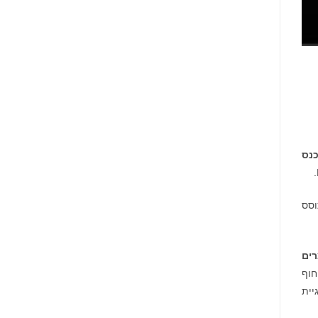
נס
וסס
רים
חוף
יית