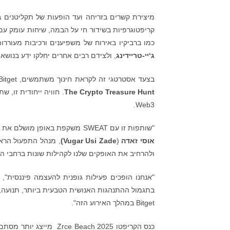
מיצירת קשרים בזריחה ועד הופעות של תקליטנים 
קריפטוגרפיות בשידור חי על הבמה, שיחות עומק עם 
כמו ברביקיו באירוח של משפיענים ורכיבות מעוררו
ג‘יי-טריידינג
, ולצידם רבים אחרים יחלקו ידע בנושאים הנעים בין יסודו
בצעד אסטרטגי זה לקראת חינוך משתמשים, Bitget חברה ל-
The Crypto Treasure Hunt
. חוויה ייחודית זו,
Web3.
"שותפות זו עם SWEAT משקפת באופן מושלם את החזון של Bitget: להפוך את ה-Web3 לנגיש, מאובטח ובאמת מהנה" , אמר
אוסי זאדה
(
Vugar Usi Zade
)
ולהרחיב את האופקים שלנו לקהילות שונות ברחבי הע
"אנחנו הופכים פעילות גופנית להעצמה פיננסית", 
בתגמול ההתנהגות האנושית הטבעית ביותר, תנועה, 
Bitget במהלך האירוע הזה".
כנס הקריפטו Beach 2025