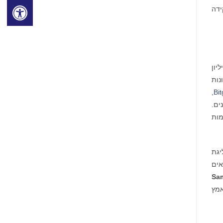
Bitge מחזקת את תפקידה
בורסת Bitget, המשרתת למעלה מ-120 מיליון
ונות
,
Bit
י אסימונים.
ת מתקדמות
יגת
רטאים
Sa
אמץ