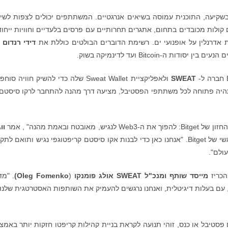
בשקיעה, התוכנית עמוסה בשיאים אנרגטיים. המשתתפים יכולים לצפות לשי
קולות מכובדים בתחום, אתגרים תחרותיים עם פרסים בלעדיים וחוויות ייחוד
ת אדרנלין על אופנועי ים. רשימת הדוברים הבולטים כוללת את
דידי רנדום
ת ה-Bitcoin ועד לדינמיקה בשוק.
SWEAT
ולאפליקציית Sweat Wallet שלה כדי להשיק חוויה סוחפת –
 שתהיה פתוחה לכל משתתפי הפסטיבל, מציעה דרך מהנה להתחבר לרקו סיסטם
וו
, מנהל התפעול הראשי של Bitget. "אנחנו כאן כדי לבנות אקו סיסטם קריפטוגפי נגיש ותואם לת
ולם".
הכריז
מייסד שותף ומנכ"ל SWEAT אולג פומנקו
(
Oleg Fomenko
)
. "מד
עם בעלות דיגיטלית, ואנחנו נרגשים להעמיק את השותפות האסטרטגית שלנו
Zrce  מייצג יותר מסתם פסטיבל או כנס, זוהי תנועה לקראת בניית קהילות קריפטו חזקות יותר באמ