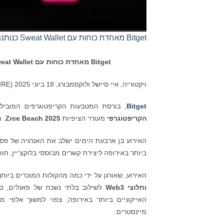
Bitget מאחדת כוחות עם Sweat Wallet כנותנת חסות ראשית לכנס הקריפטוגרפיה Zrce Beach 2025
Bitget
מאחדת כוחות עם
eat Wallet
ויקטוריה, איי סיישל ולוקסמבורג, 18 ביוני 2025 (GLOBE NEWSWIRE) –
Bitget
, בורסת המטבעות הקריפטוגרפים המובילה וחברת Web3, גאה להכרי
הקריפטוגרפי
מעורר הציפיות
Zrce Beach 2025
. הכנס 
האירוע בן ארבעת הימים ישלב את האנרגיה של פסט
ביותר באירופה ליצירת קשרים מבוססי בלוקצ‘יין, חווי
האירוע, שאורגן על ידי כמה מהקולות המוכרים ביו
וחלוצי
Web3
לשילוב בלתי נשכח של פאנלים, סד
האייקוניים ביותר באירופה, צפוי למשוך אלפי 
מיינסטרים.