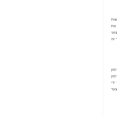
שות
 את
ועי
מך זה
 משתמשים על תנועה. היא משתמשת ב-$SWEAT, אסימון
מון
ים. על ידי
ה כל צעד