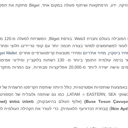
אינטראקציה, חינוך וחגיגה בחיים האמיתיים. עם מוזיקה, ידע, הרפתקאות ושיתוף פעולה במקום אחד, t
המובילה בעולם וחברת Web3. 
אזורים, מחויבת לעזור למשתמשים לסחור בצורה חכמה יותר עם קופי טריידינג חלוצי ופתר
יר ביטקוין
,
מחיר את‘ריום
ומחירי מטבעות קריפטוגרפיים אחרים.
get Wallet
שנקרא בעבר BitKeep, הוא ארנק קריפטו משורשר ברמה עולמית התומך ביותר מ- 130 רשתות בלוקצ‘יין ומיליונ
היא מציעה מסחר מרובה רשתות, הימורים, תשלומים וגישה ישירה ליותר מ-20,000 אפליקציות מבוזרות, עם המרו
יפטו באמצעות שותפויות אסטרטגיות, כולל היותה שותפת הקריפטו הרשמית של ל
, בשווקי EASTERN, SEA ו- LATAM, כמו גם שותפה גלובלית של הספו
o
ş
Buse Tosun Çavu
)
(אלוף העולם בהיאבקות),
סאמט גומוש (
met
lkin Ayd
İ
) (נבחרת הכדורעף הלאומית), כדי לעורר את הקהילה העולמית ל