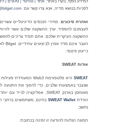
למידע נוסף, בקרו באתר:
אתר
|
טוויטר
|
טלגרם
|
לינ
לפניות בנושא מדיה, אנא צרו קשר עם:
bitget.com
אזהרת סיכונים
: מחירי הנכסים הדיגיטליים עשויי
לעצמכם להפסיד. ערך ההשקעה שלכם עשוי להיות מ
ההשקעה העיקרית שלכם. אתם תמיד צריכים לחפש ייעו
העבר 
כייעוץ פיננסי.
אודות
SWEAT
SWEAT
שנצבר באמצעות שלבים, כדי להפוך את התנועה לער
הורדת
SWEAT Wallet
נחשב.
תמונה הנלוות להודעה זו זמינה בכתובת: