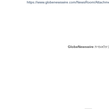
https://www.globenewswire.com/NewsRoom/Attachm
בינלאומית
GlobeNewswire