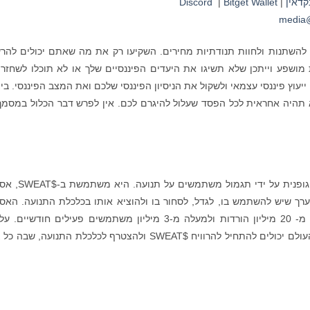
קדאין
|
Bitget Wallet
|
Discord
media@
ם להשתנות ולחוות תנודתיות מחירים. השקיעו רק את מה שאתם יכולים להר
ושפע וייתכן שלא תשיגו את היעדים הפיננסיים שלך או לא תוכלו לשחזר
ץ פיננסי עצמאי ולשקול את הניסיון הפיננסי שלכם ואת המצב הפיננסי. ביצ
אינם מדד אמין לביצועים עתידיים. Bitget לא תהיה אחראית לכל הפסד שעלול להיגרם לכם. אין לפרש דבר הכלול במס
היא פלטפורמת Web3 המעודדת פעילות גופנית על ידי תגמול
ך שיש להשתמש בו, לגדל, לסחור בו ולהוציא אותו בכלכלת התנועה. האסי
מאוחסן בארנק SWEAT, אפליקציה לנייד עם יותר מ- 20 מיליון הורדות ולמעלה מ-3 מיליון משתמשים פעילים חודשי
בחינם, משתמשים ברחבי העולם יכולים להתחיל להרוויח $SWEAT ולהצטרף לכלכלת התנועה, שב