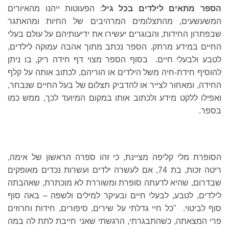
הספר מתאים לילדים בכל גיל
: הפעוטות ייהנו מהאיורים
המשעשעים, מהתצלומים המרהיבים של החיות ומהאתגר
שבפתרון החידות, והבוגרים יעשירו את ידיעותיהם על עולם בעלי
החיים במידע מרתק. הספר נכתב מתוך אהבה עמוקה לילדים,
לטבע ולבעלי חיים. בסוף הספר מצוי דף חידה ריק, בו ניתן
להוסיף חידת-חיה משל הילדים או הוריהם, לכתוב אותה על קלף
החידה, ומאחור לצייר או להדביק תצלום של בעל החיים שנבחר,
ואפילו ללקט מידע ולכתוב אותו במקום המיועד לכך, ממש כמו
בספר.
הסופרת מלי קליפה מציינת, כי זהו ספרה הראשון של אימה,
ריטה זכות, בת 74, אם לעשרה ילדים ועשרות נכדים מאופקים
שבדרום, שהיא לדעתה סופרת ומשוררת לא מוכתרת, שאהבתה
לילדים, לטבע, לבעלי חיים ובעיקר למילים ולשפה – באה סוף
סוף לביטוי. "כל חיי גדלתי על שירים, סיפורים, חידות וחרוזים
פרי המצאתה, כשהתבגרתי, הרגשתי שאני חייבת לתת לה במה