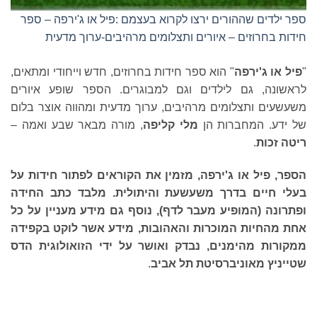
ספר ילדים שההורים ירצו לקרוא בעצמם :פיל או ג'ירפה – ספר
חידות בחרוזים – איורים ותצלומים מרהיבים-ערוך מדעית
"
פיל או ג'ירפה
" הוא ספר חידות בחרוזים, חדש וייחודי ומתאים,
לראשונה, גם לילדים וגם למבוגרים. הספר שופע איורים
משעשעים ותצלומים מרהיבים, ערוך מדעית ומהווה אוצר בלום
של ידע. המחברות הן
מלי קליפה
, מורה מבאר שבע ואמה –
ריטה זכות
.
הספר, פיל או ג'ירפה, מזמין את הקוראים לפתור חידות על
בעלי חיים בדרך משעשעת והיתולית.
מלבד כתב החידה
ופתרונה (המופיע מעבר לדף), נוסף גם מידע מעניין על כל
אחת מהחיות המוכרות והאהובות, מידע אשר לוקט בקפידה
ממקורות מהימנים, נבדק ואושר על ידי הזואולוגית הדס
שטייניץ מאוניברסיטת תל אביב
.