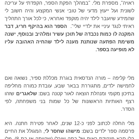
ראויה", מספרת מלי. "במהלך הפקת הספר, הקפדתי על עריכה
לשונית ועל ייעוץ מדעי של טובי אנשי המקצוע והיה חשוב לי
שהמידע שיועבר לילד יהיה מוקפד ואחראי, כי לכל אורך התהליך
ראיתי לנגד עיניי את ילדיי שלי".
הספר הוא בהיקף חריג, דבר
המקנה לו כמות נכבדה של תוכן עשיר ומלהיב ובנוסף, ישנה
משימת הפתעה שנותנת מענה לילד שהחיה האהובה עליו
לא מופיעה בספר.
מלי קליפה – מורה הנדסאית בוגרת מכללת ספיר, נשואה ואם
לחמישה ילדים, מתגוררת בבאר שבע, עובדת כמורה מחליפה
בתיכון מקומי ומנהלת הוצאה לאור קטנה בשם:
שלאגרים
שזהו
רצף האותיות הראשונות של כל שמות בני משפחתה, לפי
הסדר.
מלי החלה לכתוב לפני כ-12 שנים, לאחר פטירת חתנה. היא
פרסמה ספר ילדים בשם:
מישהו שחסר לי
, המגולל את החיים
בלי סבא מנקודת ראות של בתה שירלי (שהייתה אז בת 8). מלי