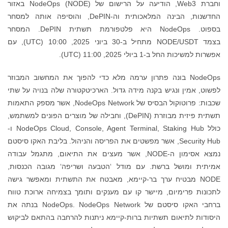
וחברת Web3, הודיעה על הרישום של NodeOps (NODE) ​​באזור
החדשנות, הבינה המלאכותית וה-DePIN, והוסיפה אותה למסחר
בספוט. NodeOps היא פלטפורמת תשתית DePIN. המסחר
בצמד NODE/USDT מתחיל ב-30 ביוני 2025, 10:00 (UTC), עם
אפשרות למשיכות החל ב-1 ביולי 2025, 11:00 (UTC).
NodeOps בונה פתרון ערמה מלא כדי להפוך את המחשוב המבוזר
לפשוט, אמין ונגיש בקנה מידה גדול. הארכיטקטורה שלה בנויה על שתי
שכבות: פרוטוקול הבסיס של NodeOps Network, אשר מספק התאמות
תשתית פיזית מבוזרת (DePIN), וחבילה של מוצרים הפונים למשתמש,
כולל NodeOps Cloud, Console, Agent Terminal, Staking Hub ו-
Security Hub, אשר מפשטים את הפריסה והניהול. בליבת האקו סיסטם
נמצא אסימון ה-NODE, אשר מעצים את התיאום, מתגמל עבודה
אמיתית ומושל ברשת. עם מודל ‘הטבעה ושריפה‘ מגובה הכנסות,
NODE מבטיח ערך בר-קיימא, מאבטח את התשתית ומאפשר גישה
לתכונות פרימיום, מיישר קו עם מענקים ותומך בצמיחה ארוכת טווח
ברחבי האקו סיסטם של NodeOps. NodeOps Network בנתה את
היסודות לתיאום תשתיות ברות-קיימא ניתנות להרחבה בהתאם לביקוש