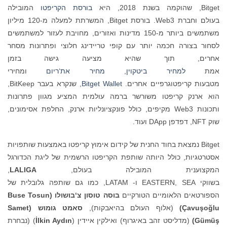
Bitget, שהוקמה בשנת 2018, היא
בורסת
הקריפטו
המובילה
בעולם וחברת Web3. בורסת Bitget, המשרתת למעלה מ-120 מיליון
משתמשים ביותר מ-150 מדינות ואזורים, מחויבת לעזור למשתמשים
לסחור בצורה חכמה יותר עם קופי טריידינג חלוצי ופתרונות מסחר
אחרים, תוך שהיא מציעה גישה בזמן
אמת
למחיר
ביטקוין
,
מחיר
את‘ריום
ומחירי
מטבעות קריפטוגרפיים אחרים.
Wallet
Bitget
, שנקרא בעבר BitKeep,
הוא ארנק קריפטו משורשר ברמה עולמית המציע מגוון פתרונות
ותכונות Web3 מקיפים, כולל פונקציונליות ארנק, החלפת אסימונים,
שוק NFT, דפדפן DApp ועוד.
Bitget נמצאת בחוד החנית של קידום אימוץ קריפטו באמצעות שותפויות
אסטרטגיות, כולל היותה שותפת הקריפטו הרשמית של ליגת הכדורגל
המקצוענית המובילה בעולם,
LALIGA
,
בשווקי EASTERN, SEA ו- LATAM, כמו גם שותפה גלובלית של
הספורטאים הלאומיים הטורקיים
בוסה טוסון
צ‘בושולו (
Buse Tosun
lu
ğ
o
ş
Çavu
)
(אלוף העולם בהיאבקות),
סאמט
גומוש (
Samet
ş
Gümü
)
(מדליסט זהב באיגרוף) ואילקין איידין (
lkin Aydın
İ
) (נבחרת