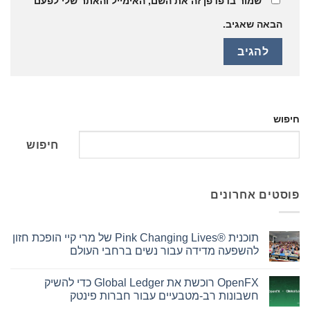
שמור בדפדפן זה את השם, האימייל והאתר שלי לפעם
הבאה שאגיב.
חיפוש
חיפוש
פוסטים אחרונים
תוכנית Pink Changing Lives®‎ של מרי קיי הופכת חזון
להשפעה מדידה עבור נשים ברחבי העולם
אין
תגובות
OpenFX רוכשת את Global Ledger כדי להשיק
על
תוכנית
חשבונות רב-מטבעיים עבור חברות פינטק
Pink
Changing
אין