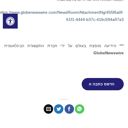
https://www.globenewswire.com/NewsRoom/AttachmentNg/455f6a0f-
61f1-4444-b37c-416c594a97a3
*** הידיעה מופצת בעולם על ידי חברת התקשורת הבינלאומית
GlobeNewswire
הדפס כתבה זו