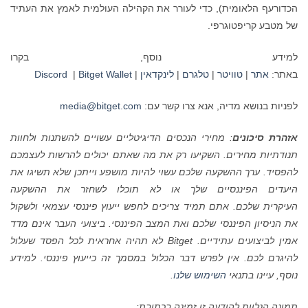
הכדורעף הלאומית), כדי לעורר את הקהילה העולמית לאמץ את העתיד
של מטבע קריפטוגרפי.
למידע נוסף, בקרו
באתר:
אתר
|
טוויטר
|
טלגרם
|
לינקדאין
|
Wallet
Bitget
|
Discord
לפניות בנושא מדיה, אנא צרו קשר עם:
media@bitget.com
אזהרת סיכונים
: מחירי הנכסים הדיגיטליים עשויים להשתנות ולחוות
תנודתיות מחירים. השקיעו רק את מה שאתם יכולים להרשות לעצמכם
להפסיד. ערך ההשקעה שלכם עשוי להיות מושפע וייתכן שלא תשיגו את
היעדים הפיננסיים שלך או לא תוכלו לשחזר את ההשקעה
העיקרית שלכם. אתם תמיד צריכים לחפש ייעוץ פיננסי עצמאי ולשקול
את הניסיון הפיננסי שלכם ואת המצב הפיננסי. ביצועי העבר אינם מדד
אמין לביצועים עתידיים.
Bitget
לא תהיה אחראית לכל הפסד שעלול
להיגרם לכם. אין לפרש דבר הכלול במסמך זה כייעוץ פיננסי. למידע
נוסף, עיינו בתנאי
השימוש שלנו
.
תמונה הנלוות להודעה זו זמינה בכתובת: