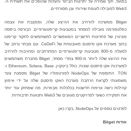
בפועל, תוך שמירה על יתרונות הביזור והעלות שהופכים את תשתית ה-
Web3 למובילה לעומת שירותי ענן מסורתיים.
Bitget ממשיכה להרחיב את ההיצע שלה, וממצבת את עצמה
כפלטפורמה מובילה למסחר במטבעות קריפטוגרפיים. הבורסה ביססה
מוניטין של פתרונות חדשניים המאפשרים למשתמשים לחקור קריפטו
בתוך מערכת אקו סיסטם מאובטחת של CeDeFi. עם מבחר נרחב של
למעלה מ-800 מטבעות קריפטוגרפיים המתרחבים ומחויבות להרחיב
את ההיצע שלה ליותר מ-900 צמדי מסחר, Bitget מחברת משתמשים
למערכות אקו סיסטם שונות, כולל ביטקוין, Ethereum, Solana, Base ו-
TON. התוספת של NodeOps לפורטפוליו של Bitget מסמנת צעד
משמעותי לקראת הרחבת מערכת האקו סיסטם שלה על ידי אימוץ
קהילות נישה וטיפוח חדשנות בכלכלות מבוזרות, מה שמחזק עוד יותר
את תפקידה כשער לפרויקטים מגוונים של Web3 ותנועות תרבותיות.
לפרטים נוספים על NodeOps, בקרו
כאן
.
אודות
Bitget